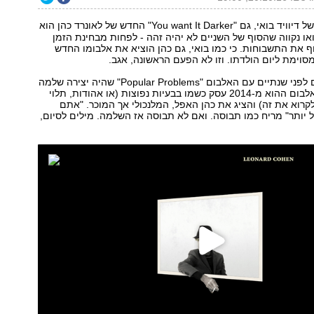
" של דיוויד בואי, גם "You want It Darker" החדש של לאונרד כהן הוא
או נקווה שהסוף של השניים לא יהיה זהה - לפחות מבחינת הזמן
 את התשבוחות. כי כמו בואי, גם כהן הוציא את אלבומו החדש
הוא עשה זאת גם לפני שנתיים עם האלבום "Popular Problems" שהיה יצירה שלמה
וכנה. אבל אם האלבום ההוא מ-2014 עסק כשמו בבעיות נפוצות (או אהודות, תלוי
קרוא את זה) והציג את כהן האפל, המלנכולי אך המוכר. "אתם
 יותר" מריח כמו תבוסה. ואם לא תבוסה אז השלמה. מילים לסיום,