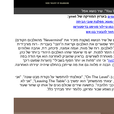
בערוץ המוזיקה של ynet:
מים
 גאגא: מפלצת שובי הביתה
 כמו טיילור סוויפט בדיסטורשן
חוזר להבעיר בנו אש
מרגעיו הראשונים של שיר הנושא (שקצת מזכיר את "Nevermind" מהאלבום הקודם)
יתר שסוגרים את האלבום וקריאת ה"הנני" בעברית - רוח מורבידית
לאלבום. רוח של מוות, ועמה אמונה, פיכחון, דת, אהבה ואלוהים
 הזמר לפנות. יש מי שיאמר שזהו האלבום היהודי ביותר של כהן.
 מאוחרת לשורשים. בראיון שהעניק לאחרונה הוא אף הודה בפה
" וכי זהו "פחות או יותר הסוף בשבילי" (הערות שמעט ריכך
למות
). הבנה זו מלווה גם את מה שייתכן בהחלט שיהיה יצירתו האחרונה.
"אני זקן", שר כהן ב-"On The Level", "ונאלצתי להתפשר על נקודת מבט שונה". "אני
עוזב את השולחן, יצאתי מהמשחק" הוא ימשיך ב-"Leaving The Table", "אני לא
בי הלהבה". בתשעה שירים שכולם נעים על אותו קו שחור שעוד
ן נשמע שבור ומרוקן, כלומר יותר מבדרך כלל.