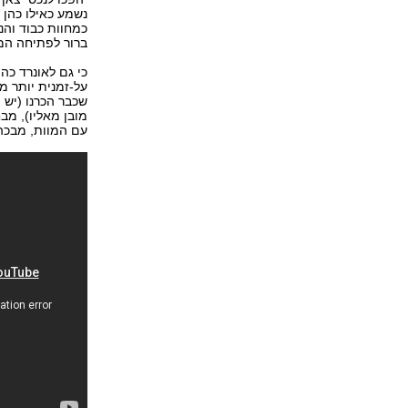
נשמע כאילו כהן 
כמחוות כבוד וה
ברור לפתיחה המוכרת של "d Of Love
כי גם לאונרד כה
על-זמנית יותר מ
שכבר הכרנו (יש מ
מובן מאליו), מב
עם המוות, מבכה