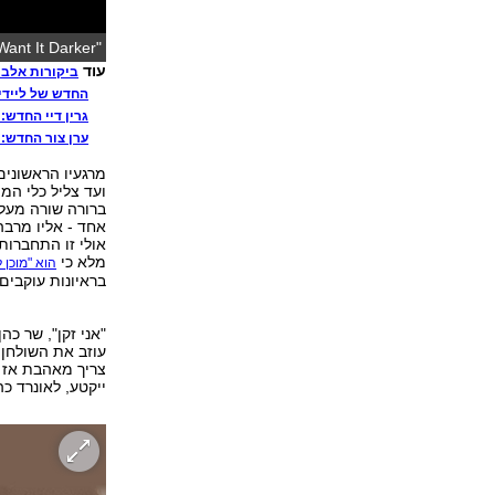
"You Want It Darker". שיר נושא אפל
עוד
ביקורות אלבו
החדש של ליידי
גרין דיי החדש:
ערן צור החדש: 
ועד צליל כלי המ
ברורה שורה מעל 
אחד - אליו מרבה
אולי זו התחברות
מלא כי
הוא "מוכן 
בראיונות עוקבים
צריך מאהבת אז כ
ייקטע, לאונרד כה