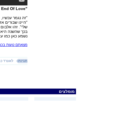
"Dance Me To The End Of Love". מחווה לקלאסיקות
"זה נגמר עכשיו, 
"היינו שבורים אז
שלי". זהו אלבום
נשמע כאן כמו עצ
מצאתם טעות בכתב
תגיות:
לאונרד כה
מומלצים