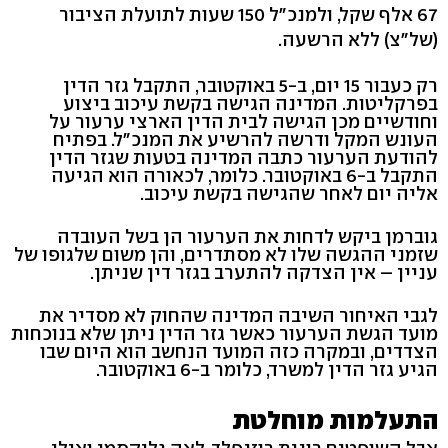
67 אלף שקל, ולמנכ"ל 150 שעות לתועלת הציבור
(של"צ) ללא הרשעה.
רק כעבור 15 יום, ב-5 באוקטובר, התקבל גזר הדין
בפרקליטות. המדינה הגישה בקשת עיכוב ביצוע
וחודשיים מכן הגישה לבית הדין הארצי ערעור על
העונש המקל ודרשה להרשיע את המנכ"ל. בפתיח
להודעת הערעור כתבה המדינה בטעות שגזר הדין
התקבל ב-6 באוקטובר. כלומר, לכאורה הוא הגיעה
אליה יום לאחר שהגישה בקשת עיכוב.
גוברמן ביקש לדחות את הערעור הן בשל העובדה
שזמני ההגשה שלו לא מסתדרים, והן משום שלגופו של
עניין – אין הצדקה להתערב בגזר דין שניתן.
לגבי האיחור השיבה המדינה שהחוק לא מסדיר את
מועד הגשת הערעור כאשר גזר הדין ניתן שלא בנוכחות
הצדדים, ובמקרה כזה המועד הנחשב הוא היום שבו
הגיע גזר הדין למשרד, כלומר ב-6 באוקטובר.
התעלמות מוחלטת