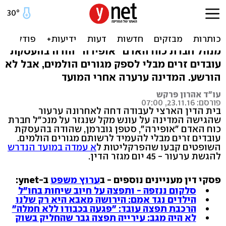
המדינה איחרה עם הערעור,
המנכ"ל לא יורשע
מנהל חברת כוח האדם "אופירה" הודה בהעסקת
עובדים זרים מבלי לספק מגורים הולמים, אבל לא
הורשע. המדינה ערערה אחרי המועד
עו"ד אהרון פרקש
פורסם: 23.11.16, 07:00
בית הדין הארצי לעבודה דחה לאחרונה ערעור
שהגישה המדינה על עונש מקל שנגזר על מנכ"ל חברת
כוח האדם "אופירה", סטפן גוברמן, שהודה בהעסקת
עובדים זרים מבלי להעמיד לרשותם מגורים הולמים.
השופטים קבעו שהפרקליטות ל
א עמדה במועד הנדרש
להגשת ערעור - 45 יום מגזר הדין.
פסקי דין מעניינים נוספים - ב
ערוץ משפט
ב-ynet:
סלקום ננזפה - ותפצה על חיוב שיחות בחו"ל
הילדים נגד אמם: הירושה מאבא היא רק שלנו
הרכבת תפצה עובד: "פגעה בכבודו ללא חמלה"
לא היה מגב: עירייה תפצה גבר שהחליק בשוק