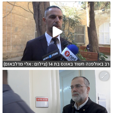
רב באולפנה חשוד באונס בת 14 (צילום : אלי מדלבאום)