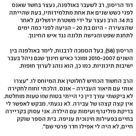
דוד הריסון, רב לשעבר באולפנה, נעצר בחשד שאנס
לפני כשש שנים את אחת מתלמידותיו, בעת שהייתה
בת 14. הרב נעצר על ידי משטרת ירושלים, לאחר
שהצעירה - היום בת 20 - הגיעה לפני כמה ימים
לתחנת שפט והגישה תלונה נגד איש החינוך.
הריסון (58), בעל הסמכה לרבנות, לימד באולפנה בין
השנים 2010-2007 ומוכר כאיש חינוך שגם ניהל בעבר
ישיבות תיכוניות. כמו כן, הוא נוהג לערוך חופות.
הרב החשוד הכחיש לחלוטין את המיוחס לו. "עצרו
אותי עם תיאור העבירה - אונס. הלכתי זחוח לחקירה
לא ביקשתי עורך דין כי הייתי בטוח שזו טעות מוחלטת.
אין קצה קצהו של עבירה. לא נגעתי. מבקש לאפשר לי
בדיקת פוליגרף ועימות עם הילדה. אני עסוק בקריירה
בחיים בפעילות חינוכית עניפה. בית הספר שוקק
חיים, לא היה לי אפילו חדר פרטי שם".