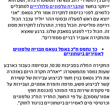
(יום ג') למשרדי להב 433 של המשטרה בלוד, ושם הוא
ייחקר בחשד
שהבריח טלפונים סלולריים
למחבלים
כלואים. לפני כניסתו לחקירה אמר ח"כ גטאס: "אני
יוצא עם ראש למעלה ובסוף ההר יוליד עכבר. הכול
רדיפה פוליטית. הכול בסדר, התרגלנו לחקירות מסוג
זה. הכול כדי לפגוע במאבק שלנו. ברגע שאצא
מהחקירה אעביר דברים מסודרים".
כך נתפס ח"כ באסל גטאס מבריח טלפונים
לאסירים ביטחוניים
החקירה החלה בסביבות 10:30, ובסיומה כעבור כארבע
שעות נמסר מהמשטרה: "יאח"ה חקרה היום באזהרה
את ח"כ גטאס בגין חשד לביצוע עבירות של קשירת
קשר לביצוע פשע, מרמה והפרת אמונים, ועבירות על
פי פקודת שירות בתי הסוהר (הכנסת חפץ
אסור/מסוכן). על פי החשד, החדיר הח"כ טלפונים
וכרטיסי סים לאסירים ביטחוניים בניגוד לחוק".