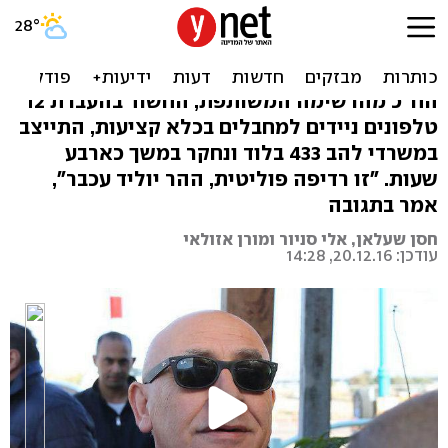
ח"כ גטאס נחקר: "אצא בראש
מורם"
הח"כ מהרשימה המשותפת, החשוד בהעברת 12
טלפונים ניידים למחבלים בכלא קציעות, התייצב
במשרדי להב 433 בלוד ונחקר במשך כארבע
שעות. "זו רדיפה פוליטית, ההר יוליד עכבר",
אמר בתגובה
חסן שעלאן, אלי סניור ומורן אזולאי
עודכן: 20.12.16, 14:28