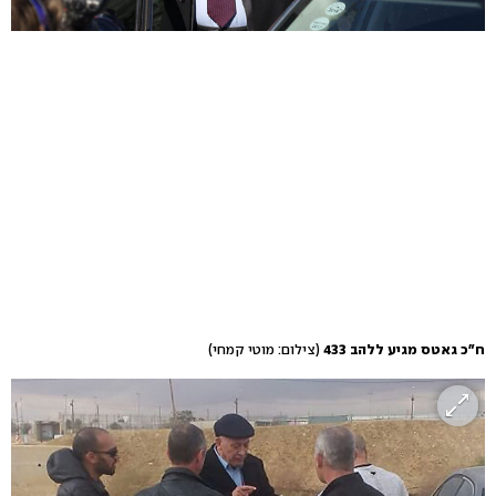
ח"כ גאטס מגיע ללהב 433
(צילום: מוטי קמחי)