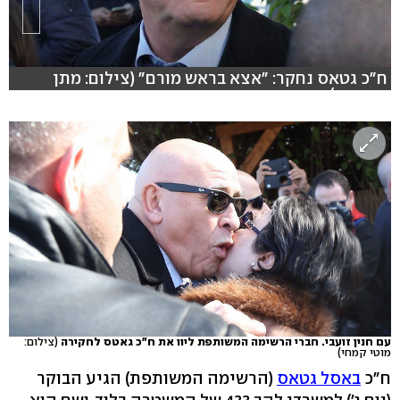
ח"כ גטאס נחקר: "אצא בראש מורם" (צילום: מתן
טורקיה)
עם חנין זועבי. חברי הרשימה המשותפת ליוו את ח"כ גאטס לחקירה
(צילום:
מוטי קמחי)
ח"כ
באסל גטאס
(הרשימה המשותפת) הגיע הבוקר