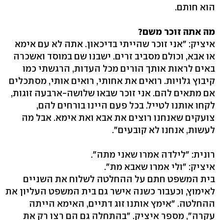
הוא חותם.
מה אתה זוכר משם?
איציק: "אני זוכר שהייתי בדיכאון. אתה לא עם אימא
או אבא, וכולם מסביב זרים. ישבנו שם במוסד ואשכרה
באים לראות אותך הורים מכל העדות, הרגשתי כמו
קיבוץ גלויות. רואים את אחותי, רואים אותי, מסתכלים
אם מתאים להם. אני זוכר שבאו שלושה-ארבעה זוגות,
לקחו אותנו לטייל. בכל פעם היינו בורחים להם,
צועקים שאנחנו רוצים את אבא ואת אימא. אבל מה
לעשות, אנחנו לא קובעים".
רונית: "לילדה אמרו שאני מתה".
איציק: "ולי אמרו שאבא מת".
בית המשפט חתם על ההחלטה לשלוח את השניים
לאימוץ, וכעבור כשנה אישר גם בית המשפט העליון את
ההחלטה. "אימץ אותנו זוג דתיים, האימא הייתה
עקרה", מספר איציק. "בהתחלה גם הם רצו רק את