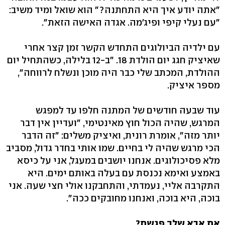
"אתה יודע איך היא התחתנה?" הוא שואל ומיד משיב:
"עם נעלי קיפי ופיג'מה. אגדה האישה הזאת".
עם ילדיה הביולוגים התחדש הקשר זמן קצר אחרי
שאיציק חגג יום הולדת 18. "ב-12 בלילה, כשהתחיל יום
ההולדת, המכתב שלי כבר היה מוכן ונשלח לרווחה",
מספר איציק.
עוד שבעה חודשים של המתנה חלפו עד למפגש
המרגש, שהיה הכול חוץ מאינטימי, "ועדיין אין דבר
יותר מזה", אומרת רונית, ואיציק משלים: "זה הדבר
הכי מרגש שהיה לי בחיים. שמו אותי בחדר גדול, מסביב
מלא פסיכולוגים. אנחנו יושבים במעגל, אני על כיסא
באמצע ואימא נכנסת עם בעלה באותם ימים. היא
התקרבה אליי, נעמדתי, והתחבקנו אולי חצי שעה. אני
בוכה, היא בוכה, ואנחנו מחובקים ככה".
את אבא שלך פגשת?