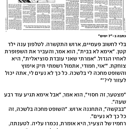
כתבה ב-"7 ימים"
בלי לחשוב פעמיים, ארוש התקשרה. לטלפון ענה ילד
קטן. "אימא לא בבית", הוא אמר, והעביר את השפופרת
לאחיו הגדול. "אמרתי שאני עובדת סוציאלית", היא
צוחקת. "'אוי, חמודי, אתמול רשמתי תיק אימוץ
והשופט מחכה לי בלשכה. כל כך לא נעים לי, אתה יכול
לעזור לי?'"
"מצטער, זה חסוי", הוא אמר, "אבל אימא תגיע עוד רבע
שעה".
"בבקשה", התחננה ארוש. "השופט מחכה בלשכה, זה
כל כך לא נעים".
רחמיו של הצעיר, היא אומרת, נכמרו עליה. לטענתה,