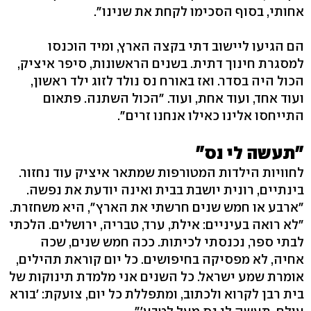
אחותי, בסוף הסכימו לקחת את שנינו".
הם הגיעו ליישוב דתי בקצה הארץ, ומיד הוכנסו
למסגרת חינוך דתית. בשנים הראשונות, סיפר איציק,
הכול היה בסדר. ואז באורח נס נולד לזוג ילד ראשון,
ועוד אחד, ועוד אחת, ועוד. "הכול השתנה. פתאום
התייחסו אלינו כאילו אנחנו זרים".
"תעשה לי נס"
לחוויות הילדות המטורפות שמתאר איציק עוד נחזור.
בינתיים, רונית יושבת בבית ואינה יודעת את נפשה.
"ארבע או חמש שנים חרשתי את הארץ", היא משחזרת.
"לא רואה בעיניים: אילת, ערד, טבריה, ירושלים. הלכתי
לבתי ספר, נכנסתי לכיתות. ככה חמש שנים, שכה
אחיה, לא מפסיקה בחיפושים. כל יום קוראת תהילים,
אומרת שמע ישראל. כל השנים אני מלמדת תינוקות של
בית רבן לקרוא ולכתוב, ומתפללת כל יום, צועקת: 'בורא