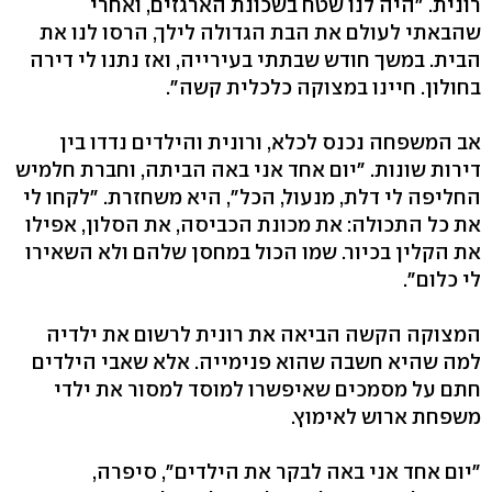
רונית. "היה לנו שטח בשכונת הארגזים, ואחרי
שהבאתי לעולם את הבת הגדולה לילך, הרסו לנו את
הבית. במשך חודש שבתתי בעירייה, ואז נתנו לי דירה
בחולון. חיינו במצוקה כלכלית קשה".
אב המשפחה נכנס לכלא, ורונית והילדים נדדו בין
דירות שונות. "יום אחד אני באה הביתה, וחברת חלמיש
החליפה לי דלת, מנעול, הכל", היא משחזרת. "לקחו לי
את כל התכולה: את מכונת הכביסה, את הסלון, אפילו
את הקלין בכיור. שמו הכול במחסן שלהם ולא השאירו
לי כלום".
המצוקה הקשה הביאה את רונית לרשום את ילדיה
למה שהיא חשבה שהוא פנימייה. אלא שאבי הילדים
חתם על מסמכים שאיפשרו למוסד למסור את ילדי
משפחת ארוש לאימוץ.
"יום אחד אני באה לבקר את הילדים", סיפרה,