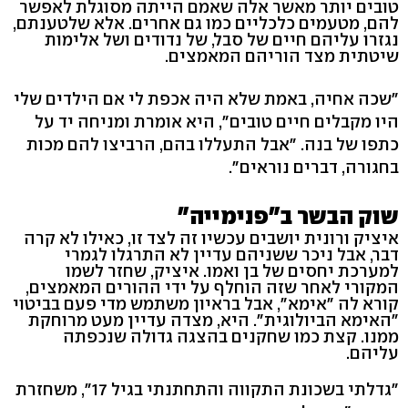
טובים יותר מאשר אלה שאמם הייתה מסוגלת לאפשר
להם, מטעמים כלכליים כמו גם אחרים. אלא שלטענתם,
נגזרו עליהם חיים של סבל, של נדודים ושל אלימות
שיטתית מצד הוריהם המאמצים.
"שכה אחיה, באמת שלא היה אכפת לי אם הילדים שלי
היו מקבלים חיים טובים", היא אומרת ומניחה יד על
כתפו של בנה. "אבל התעללו בהם, הרביצו להם מכות
בחגורה, דברים נוראים".
שוק הבשר ב"פנימייה"
איציק ורונית יושבים עכשיו זה לצד זו, כאילו לא קרה
דבר, אבל ניכר ששניהם עדיין לא התרגלו לגמרי
למערכת יחסים של בן ואמו. איציק, שחזר לשמו
המקורי לאחר שזה הוחלף על ידי ההורים המאמצים,
קורא לה "אימא", אבל בראיון משתמש מדי פעם בביטוי
"האימא הביולוגית". היא, מצדה עדיין מעט מרוחקת
ממנו. קצת כמו שחקנים בהצגה גדולה שנכפתה
עליהם.
"גדלתי בשכונת התקווה והתחתנתי בגיל 17", משחזרת