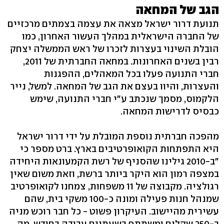
הגב של המחאה
תנועת דרור ישראל מצאה את עצמה בצמתים מרכזיים
של החברה הישראלית במהלך העשור האחרון, כמו
הובלת השינוי בעצרות לזכרו של ראש הממשלה יצחק
רבין בשנים האחרונות. במחאה החברתית של 2011,
חברי התנועה פעלו בכל המאהלים, ההפגנות
והעצרות, והיוו בעצם את הגב של המחאה. למשל, נייר
הלקמוס, מסמך שנכתב ע"י חברי התנועה, שימש
כבסיס לדרישות המחאה.
מהפכה חברתית נוספת המובלת על ידי דרור ישראל
היא התפתחות הקואופרטיבים בארץ. ברט מספר כי
"ב-2010 גילינו שהסניף של רשת הקמעונאות היחידה
במצפה רמון הוא היקר ביותר ברשת, וזאת משום שאין
רגולציה. מקבוצה של 11 משפחות, צמחנו לקואופרטיב
שמנהל חנות פעילה ומונה כ-100 משקי בית, שהם
עשירית מהיישוב. העיקרון פשוט - כל חבר רוכש מניה
ב-250 שקלים ומשתתף בשעתיים עבודה בחודש, מה