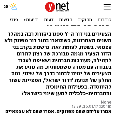
דרור ישראל מובילים שינוי
חברתי: דור ה-Y מוכיח
שאפשר גם אחרת
הצעירים בני דור ה-Y ספגו ביקורת רבה במהלך
השנים האחרונות, כשתוארו בתור דור מפונק ולא
עצמאי. בשטח, לעומת זאת, נרשמת בקרב בני
הדור הצעיר מגמה מבורכת של רצון לתרום
לקהילה, מעורבות חברתית ושאיפה לעבוד
בעבודה עם מטרה משמעותית. מה מניע את
הצעירים של ימינו לבחור בדרך של שינוי, ומה
החלק של תנועת 'דרור ישראל', המציינת עשור
להיווסדה, בפעילות החינוכית
והחברתית-כלכלית למען שינוי בישראל?
None
פורסם: 26.01.17, 13:39
אמרו עליהם שהם מפונקים. אמרו שהם לא עצמאיים