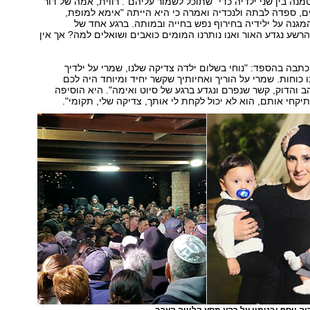
נה בין שני ילדיה כדי "שתוכל לשמור עליהם". רווית, אמה של דור
, ספדה לבתה ולנכדיה ואמרה כי היא הייתה "אימא למופת,
גנה על ילידיה בחירוף נפש בחייה ובמותה. ברגע אחד של
רשע נגדע האור ואנו נותרנו המומים כואבים ושואלים למה? אך אין
תבה בהספד: "נוחי בשלום ילדה צדיקה שלנו, שמרי על ילדיך
 כוחות. שמרי על הוריך ואחיותיך שקשר יחיד ומיוחד היה לכם
הב והדוק, קשר שנפרם ונגדע ברגע של סיוט ואימה". היא הוסיפה
יקחי אותם, הוא לא יכול לקחת לי אותך, צדיקה שלי, תקומי".
יה יוסף ובנימןי על רקע מסע הלוויה הערב