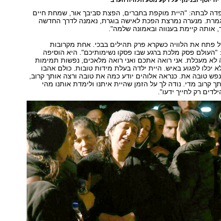
דה לבתה: "היית מוקפת בחברים, הפצת סביבך אור, שמחת חיים
נגמרת. מנערה נמרצת הפכת לאישה בוגרת, נאמנה לדרך החדשה
 אותה קיימת בענווה ובאמונה שלמה".
 פתח את הלוויה כשקרא פרק תהילים בבכי. אחת מקרובות
העולם פסק מלכת ברגע שבו פסקו נשימותיכם". היא הוסיפה
לא מעכלת. אני רואה אתכם ואני רואה מלאכים, נפשות תמימות
א יכלו לפגוע באיש. היית ילדה בעלת מידות טובות. כולם אהבו
ו נפש טובה את. כנראה אלוהים יודע כמה את טובה ורצה אותך קרוב,
ך קרוב מדי. נודה לך על הזמן שהיית איתנו ולימדת אותנו מהי
לדים רק לחייך ידעו".