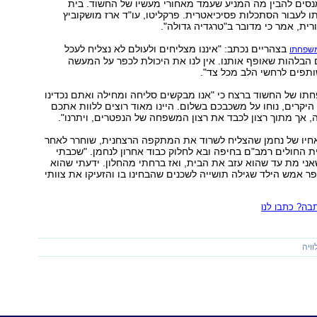
נסים להבין מה המניע שעמד מאחורי מעשיו של החשוד. בית
לעבור הסתכלות פסיכיאטרית. פרקליטו, עו"ד ארז מושקוביץ
רית, אמר כי מדובר ב"טרגדיה גדולה".
בצהריים נכתב: "איננו מצליחים ולעולם לא נצליח לעכל
שפחתו
הבלהות שאופף אותנו. אין לנו את היכולת לכפר על המעשה
ותפים לרחשי הלב מכל צד".
תו של החשוד ברצח כי "אנו מבקשים סליחה ומחילה ואתם נכדינו
ו היקרים, נוחו על משכבכם בשלום. היינו מאוד רוצים ללוות אתכם
 אך מתוך רצון לכבד את רצון המשפחה של הנפטרים, ויתרנו".
 עתיה (10), אחיו של נחמן שהצליח לשרוד את המתקפה הרצחנית, שוחרר לאחר
ת החולים רמב"ם בחיפה ובא לחלוק כבוד אחרון לנחמן. "שכבתי
ני מת עד שהוא עזב את הבית, ואז ברחתי מהחלון. ידעתי שהוא
פר אמש הילד שגילה תושייה לשכנים שהבחינו בו והזעיקו את צוותי
ה? כתבו לנו
וויה