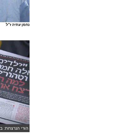
נחמן עתיה ז"ל
הורי הנרצחת: בע