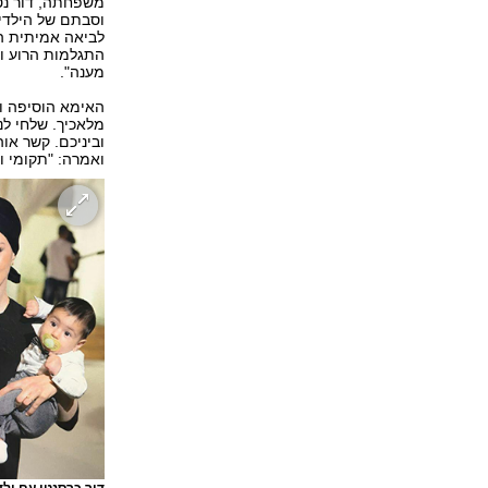
משפחתה, דור נטמ
וסבתם של הילדים
לביאה אמיתית המ
התגלמות הרוע וה
מענה".
האימא הוסיפה וכ
מלאכיך. שלחי לנו
וביניכם. קשר או
ואמרה: "תקומי ות
דור כרסנטי עם ילד