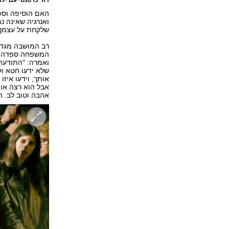
האם הוסיפה וספ
ואנרגיה שאינה 
שלקחת על עצמך,
רב המושבה מגדל
המשפחה ספדה: "
ואמרה: "התודעה 
שלא ידעו חטא ול
אותך, וידעו איז
אבל הוא רצה אות
אהבה וטוב לב. הי