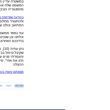
במשטרה עדיין מ
המשפט שלח אותו 
מהסנגוריה הציבו
בהודעה שפרסמה מ
ולהתעורר מחלום 
המתועב וכולנו ש
עוד נמסר ממשפח
וכלתנו ובן שכנינ
בדרככם האחרונה,
נתן
שקיבל טיפול בבי
והעמדתי פנים שא
הרג את אחי", סי
ההצלה.
מצאתם טעות בכתב
תגיות:
רצח
הל