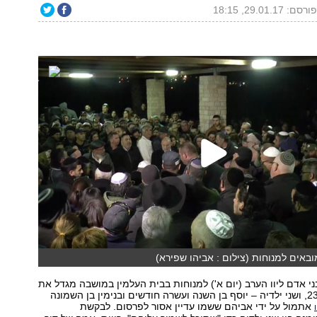
ורסם: 29.01.17, 18:15
מובאים למנוחות (צילום : אביהו שפירא)
י אדם ליוו הערב (יום א') למנוחות בבית העלמין במושבה מגדל את
דור כרסנטי, בת 23, ושני ילדיה – יוסף בן השנה ועשרה חודשים ובנימין בן השמונה
אתמול על ידי אביהם ששמו עדיין אסור לפרסום. לבקשת