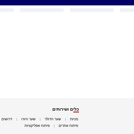
כלים ושירותים
מניות
שער הדולר
שער היורו
דרושים
|
|
|
|
פיתוח אתרים
פיתוח אפליקציות
|
|