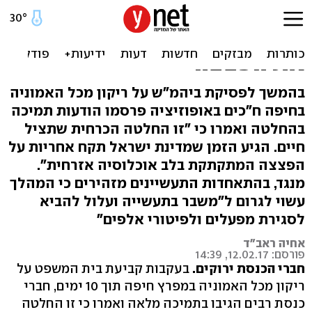
האופוזיציה תומכת בריקון
מכל האמוניה: "חייבים לפנות
את הפצצה"
בהמשך לפסיקת ביהמ"ש על ריקון מכל האמוניה
בחיפה ח"כים באופוזיציה פרסמו הודעות תמיכה
בהחלטה ואמרו כי "זו החלטה הכרחית שתציל
חיים. הגיע הזמן שמדינת ישראל תקח אחריות על
הפצצה המתקתקת בלב אוכלוסיה אזרחית".
מנגד, בהתאחדות התעשיינים מזהירים כי המהלך
עשוי לגרום ל"משבר בתעשייה ועלול להביא
לסגירת מפעלים ולפיטורי אלפים"
אחיה ראב"ד
פורסם: 12.02.17, 14:39
חברי הכנסת ירוקים.
בעקבות קביעת
בית המשפט על
ריקון מכל האמוניה במפרץ חיפה תוך 10 ימים, חברי
כנסת רבים הגיבו בתמיכה מלאה ואמרו כי זו החלטה