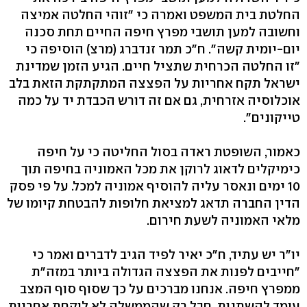
החלטת בית המשפט ואמרה כי "זוהי החלטה אמיצה
וחשובה למען תושבי מפרץ חיפה החיים תחת סכנה
יום-יומית קשה". ח"כ תמר זנדברג (מרצ) הוסיפה כי
"זו החלטה הכרחית שתציל חיים. הגיע הזמן שמדינת
ישראל תקח אחריות על הפצצה המתקתקת הזאת בלב
אוכלוסיה אזרחית, גם אם זה דורש הכבדת יד על כמה
טייקונים".
כאמור, השופטת ראדה בסול החליטה כי על חיפה
כימיקלים לדאוג לרוקן את מכל האמוניה בחיפה תוך
10 ימים ונאסר עליה להוסיף אמוניה למכל. על פי פסק
הדין החברה תדאג למציאת חלופות להבטחת קיומו של
מלאי האמוניה לשעת חירום.
יו"ר יש עתיד, ח"כ יאיר לפיד הגיב לדברים ואמר כי
"חייבים לפנות את הפצצה הגדולה ביותר במזה"ת
ממפרץ חיפה. אנחנו מברכים על כך שסוף סוף המצב
עומד להשתנות. חבל רק שהממשלה לא לוקחת אחריות