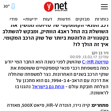
טויוטה C-HR במבחן ראשון -
כמעט מלך השכבה
רכב הפנאי הקומפקטי של טויוטה ממשיך את
השושלת בה החל ראב4 הוותיק, ומבקש להשתלב
בקטגוריה הלוהטת ביותר של שוק הרכב המקומי.
איך זה הולך לו?
ניר בן זקן
עודכן: 13.02.17, 00:09
טויוטה C-HR
שהושק לפני כשנה הוא החבר המי יודע
כמה במשפחת רכבי פנאי קומפקטיים ששוטפת את
שוקי הרכב בשנים האחרונות. נצר למשפחה שהחלה
את דרכה עם הראב-4 ב-1994, גם הוא מתכנן על
הצלחה חובקת עולם -
ונחת גם בישראל
. נהגנו בו
לראשונה.
מתחרים
: קיה נירו, הונדה HR-V, פיאט 500X, מאזדה