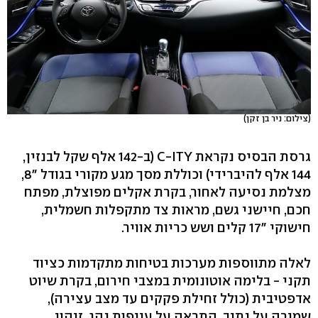
(צילום: ניר בן זקן)
גרסת הבסיס נקראת C-ITY (ב-142 אלף שקל לבנזין,
144 אלף להיברידי) וכוללת מסך מגע מקורי בגודל "8,
מצלמת נסיעה לאחור, בקרת אקלים מפוצלת, מפתח
חכם, חיישני גשם, מראות צד מתקפלות חשמלית,
חישוקי "17 קלים ושש כריות אוויר.
לאלה מתווספות מערכות בטיחות מתקדמות כציוד
תקני - בלימה אוטונומית במצבי חירום, בקרת שיוט
אדפטיבית (כולל זחילת פקקים עד מצב עצירה),
שמירה על נתיב, התראה על עייפות נהג, זיהוי