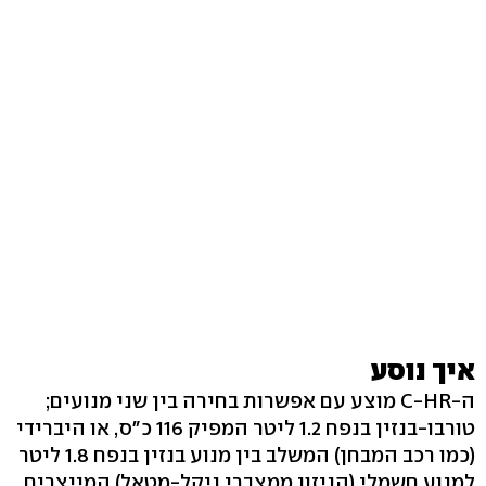
איך נוסע
ה-C-HR מוצע עם אפשרות בחירה בין שני מנועים;
טורבו-בנזין בנפח 1.2 ליטר המפיק 116 כ"ס, או היברידי
(כמו רכב המבחן) המשלב בין מנוע בנזין בנפח 1.8 ליטר
למנוע חשמלי (הניזון ממצברי ניקל-מטאל) המייצרים