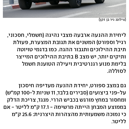
(צילום: ניר בן זקן)
ליחידת ההנעה ארבעה מצבי נהיגה (חשמלי, חסכוני,
רגיל וספורט) המשנים את תגובת המצערת, פעולת
תיבת ההילוכים ותגבור ההגה. כמו בדגמי טויוטה
ותיקים יותר, יש מצב B בתיבת ההילוכים המייצר
בלימת מנוע רגנרטיבית ויעילה הטוענת חשמל
לסוללה.
גם במצב ספורט, יחידת ההנעה מעדיפה חיסכון
על-פני ביצועים (סבירים בלבד, 11 שניות ל-100 קמ"ש)
ומחסור במחץ מורגש בכביש הררי. מנגד, צריכת הדלק
בממוצע המבחן הייתה מרשימה - 17.1 ק"מ לליטר - אם
כי נמוכה משמעותית מהצהרות היצרנית: 25.6 ק"מ
לליטר.