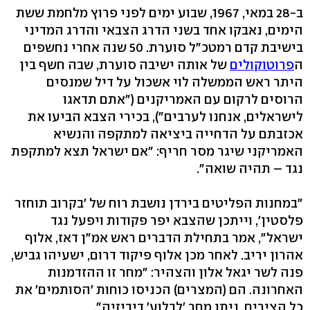
ב-28 במאי, 1967, שבוע ימים לפני פרוץ מלחמת ששת
הימים, נאבקו אחד בשני הדרג הצבאי והדרג המדיני
בישיבת קדם רמטכ"ל סוערת. 50 שנה אחרי נחשפים
ה
פרוטוקולים
של אותה ישיבה סוערת, שבה חשף בין
היתר ראש הממשלה לוי אשכול על דיל שמנסים
הרוסים לרקום עם האמריקנים ("אתם תדאגו
לישראלים, אנחנו לערבים"), בכירי הצבא הביעו את
אכזבתם על הדחייה ביציאה למתקפה והנשיא
האמריקני שיגר מסר חריף: "אם ישראל תצא למתקפת
נגד – תהיה שואה".
"במחנות הפליטים בירדן נושבת רוח של 'בקרוב תוחזר
פלסטין', וייתכן שהצבא יפר פקודות ויפעל נגד
ישראל", אמר בתחילת הדברים ראש אמ"ן דאז, אלוף
אהרון יריב. לאחר מכן אלוף פיקוד דרום, ישעיהו גביש,
פנה לשר יגאל אלון והצהיר: "מחר זו ההזדמנות
האחרונה. הם (המצרים) הכניסו כוחות 'הסותמים' את
כל הצירים. ניתן מחר 'לבלוע' דיביזיה".