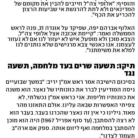
והוסיף: "אלופי צה"ל חייבים להבין את מקומם של
המדינאים ולא לתת להרגשת אי שביעות הרצון
להכריע את הכף".
האלוף אברהם יפה, שפיקד על אוגדה 31, פנה לראש
הממשלה ואמר: "קיימת אכזבה אצל אלופי צה"ל,
הצבא מוכן ולא מופעל, איש לא יעזור לנו אם לא נעזור
לעצמנו. אנו כאנשי צבא מרגישים שלא נותנים לנו
למלא את משימתנו".
תיקו: תשעה שרים בעד מלחמה, תשעה
נגד
בסיכום הישיבה אמר ראש אמ"ן יריב: "במשך שבועיים
ניסה המודיעין לברר את כוונותיו של נאצר. הוא משנה
את כוונותיו חליפות. אני כראש אמ"ן נכשלתי, לא
צפיתי האפשרות שבאה עלינו. אולם התאזנו מהר
מאוד. גילינו כי אין זה נאצר שהכרנו בעבר. בעבר הוא
לא רצה להסתבך, (עד סוף אפריל 1967) היה הוא מוכן
להסתבך במלחמה ואף ליזום אותה. ספק אם ארה"ב
תעמוד לצדנו".