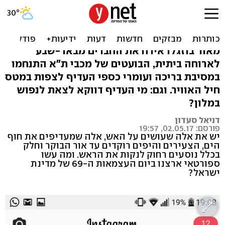
יום העצמאות שלי, גרסת
הספורטאים
מאור בוזגלו אירח את החברים מבאר-שבע
לארוחה ביתית, הבועטים של מכבי ת"א התנחמו
במסיבת בריכה ועומרי כספי העדיף לצפות במטס
חיל האוויר. וגם: מי העדיף דווקא לצאת לנפוש
במלון?
דניאל סעדון
פורסם: 02.05.17, 19:57
יש את אלה שעושים על האש, אלה שמעדיפים את חוף
הים, הצעירים והיפים רוקדים עד אור הבוקר וחלק
בכלל נוסעים רחוק לנקות את הראש. ומה עשו
ספורטאי ארצנו ביום העצמאות ה-69 של מדינת
ישראל?