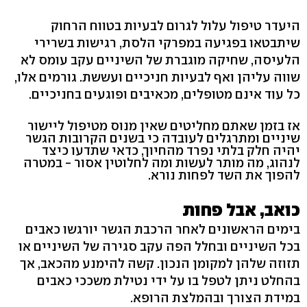
היעדר טיפול עלול לגרום לבעיות בטווח הרחוק
שיתבטאו בפגיעה במפרקי הלסת, רגישות בשרירי
הלעיסה, שחיקה מוגברת של השיניים עקב עומס לא
שווה עליהן ואף לבעיות חניכיים ועששת. גורמים אלו,
כל עוד אינם מטופלים, מכאיבים ופוגעים בחניכיים.
אז בזמן שאתם מחליטים שאין מנוס מטיפול ליישור
שיניים ומתרגלים לעובדה כי בשנים הקרובות הגשר
יהיה חלק בלתי נפרד מהחיוך, כדאי שתדעו כיצד
לנהוג, מה מותר לעשות ומה לחלוטין אסור - במטרה
להפוך את השד לפחות נורא.
כואב, אבל פחות
בימים הראשונים לאחר הרכבת הגשר יורגשו כאבים
בכל השיניים ובחלל הפה עקב סגירה של השיניים או
תזוזה שלהן למקומן הנכון. קשה להימנע מהכאב, אך
בהחלט ניתן לטפל בו על ידי נטילת משככי כאבים
במידת הצורך ובהמלצת הרופא.