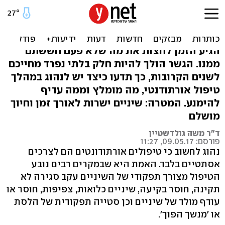
כך תטפלו בשיניים בזמן יישור
שיניים
הגיע הזמן לחצות את מה שלא פעם חששתם
ממנו. הגשר הולך להיות חלק בלתי נפרד מחייכם
לשנים הקרובות, כך תדעו כיצד יש לנהוג במהלך
טיפול אורתודנטי, מה מומלץ וממה עדיף
להימנע. המטרה: שיניים ישרות לאורך זמן וחיוך
מושלם
ד"ר משה גולדשטיין
פורסם: 09.05.17, 11:27
נהוג לחשוב כי טיפולים אורתודונטים הם לצרכים
אסתטיים בלבד. האמת היא שבמקרים רבים נובע
הטיפול מצורך תפקודי של השיניים עקב סגירה לא
תקינה, חוסר בקיעה, שיניים כלואות, צפיפות, חוסר או
עודף מולד של שיניים וכן סטייה תפקודית של הלסת
או 'מנשך הפוך'.