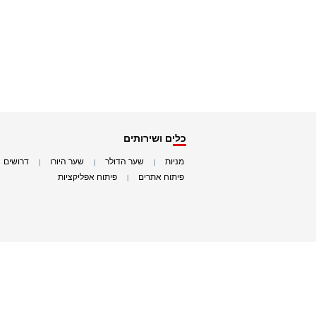
כלים ושירותים
מניות
שער הדולר
שער היורו
דרושים
|
|
|
|
פיתוח אתרים
פיתוח אפליקציות
|
|