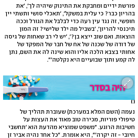
פורשת ידיים ומחבקת את התינוק שיהיה לך', 'את
בהריון כבר? כי עלית במשקל', 'תאכלי סושי ותשתי יין
חופשי, זה נגד עין רעה כדי לבלבל את הגורל וככה
תיכנסי להריון', 'בשביל מה ילד שלישי? זה המון
הוצאות. ואם שוב ייצא בן?', 'יש לי רב שאחות של גיסה
של דודה של שכנה של אח של חבר של המפקד של
אחותי בצבא הלכה אליו והוא שינה לה את השם, נתן
לה קמע ותוך שבועיים היא נקלטה'".
( )
נעמה (השם המלא במערכת) שעוברת תהליך של
טיפולי פוריות, מכירה טוב מאוד את העצות על
חשיבות הרוגע. "משפט שמוציא מהדעת הוא 'תחשבי
חיובי - זה יקרה'", היא אומרת. "כל אחד נהיה אביר זן