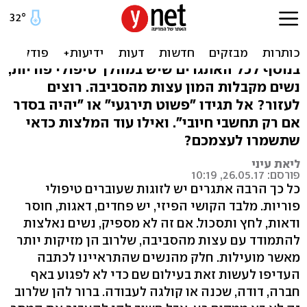
"עצות" שנשים בטיפולי
פוריות נאלצו לשמוע
בנוסף לכל האתגרים שיש במהלך טיפולי פוריות,
נשים מקבלות המון עצות מהסביבה. רוצים
לעזור? אל תגידו "פשוט תירגעי" או "יהיה בסדר
אם רק תחשבי חיובי". ואילו עוד המלצות כדאי
שתשמרו לעצמכם?
ליאת עיני
פורסם: 26.05.17, 10:19
כל כך הרבה אתגרים יש לזוגות שעוברים טיפולי
פוריות. מלבד הקושי הפיזי, יש פחדים, דאגות, חוסר
ודאות, לחץ ותסכול. אם זה לא מספיק, נשים נאלצות
להתמודד עם עצות מהסביבה, שלרוב הן מזיקות יותר
מאשר מועילות. חלק מהנשים שהתראיינו לכתבה
העדיפו לעשות זאת בעילום שם כדי לא לפגוע באף
חברה, דודה, שכנה או קולגה לעבודה. ברור להן שלרוב