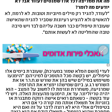
מה את ממליצה לכל אלו שמנסים לעזור אבל לא
יודעים מה לומר?
"לעודד, להגיד רק מילים חיוביות וטובות. לא לרמוז, לא
להאשים ולא להציע רעיונות שסביר להניח שהאישה
שעוברת טיפולים כבר חשבה עליהם לבד ויש סיבה
טובה שהחליטה לא לעשות אותם".
( )
לעדי (השם המלא שמור במערכת), שעוברת בימים אלו
טיפולים, יש בקשה מכל התומכים למיניהם: "הימנעו
משימוש במילים שיש בהן את שורש ש.ח.ר.ר או את
השורש ר.ג.ע. ביום שמישהו ימציא את התרופה
שמרגיעה, משחררת וגורמת לו לחשוב על המצב - הוא
יהיה טריוליונר. עד אז, הימנעו מהעצות האלה. ויש לי
עוד בקשה - כשאתם רואים אישה רווקה מתבגרת או
בזוגיות אל תשאלו אותה מה קורה כי אם היא
בטיפולים אולי היא לא רוצה לדבר על זה ואם היא
מספרת שהיא בטיפול - תשאלו קודם אם היא רוצה