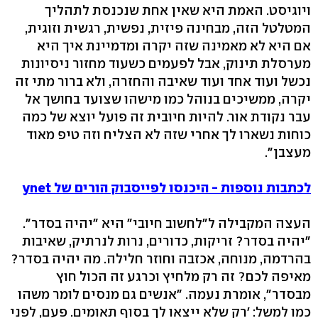
ויוגיסט. האמת היא שאין אחת שנכנסת לתהליך
המטלטל הזה, מבחינה פיזית, נפשית, רגשית וזוגית,
אם היא לא מאמינה שזה יקרה ומדמיינת איך היא
מערסלת תינוק, אבל לפעמים כשעוד מחזור ניסיונות
נכשל ועוד אחד ועוד שאיבה והחזרה, ולא ברור מתי זה
יקרה, ממשיכים בנוהל כמו מישהו שצועד בחושך אל
עבר נקודת אור. להיות חיובית זה פועל יוצא של כמה
כוחות נשארו לך אחרי שזה לא הצליח וזה טיפ מאוד
מעצבן".
לכתבות נוספות - היכנסו לפייסבוק הורים של ynet
העצה המקבילה ל"לחשוב חיובי" היא "יהיה בסדר".
"יהיה בסדר? זריקות, כדורים, נרות לנרתיק, שאיבות
בהרדמה, מנוחה, אכזבה וחוזר חלילה. מה יהיה בסדר?
מאיפה לכם? זה רק מלחיץ וכרגע זה הכול חוץ
מבסדר", אומרת נעמה. "אנשים גם מנסים לומר משהו
כמו למשל: 'רק שלא ייצאו לך בסוף תאומים. פעם, לפני