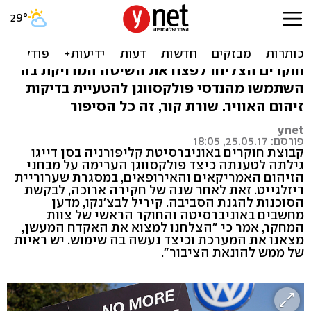
דיזלגייט: כך הצליחו הגרמנים
להטעות את האמריקאים
חוקרים הצליחו לפצח את השיטה המדויקת בה
השתמשו מהנדסי פולקסווגן להטעיית בדיקות
זיהום האוויר. שורת קוד, זה כל הסיפור
ynet
פורסם: 25.05.17, 18:05
קבוצת חוקרים באוניברסיטת קליפורניה בסן דייגו
גילתה לטענתה כיצד פולקסווגן הערימה על מבחני
הזיהום האמריקאים והאירופאים, במסגרת שערוריית
דיזלגייט. זאת לאחר שנה של חקירה ארוכה, לבקשת
הסוכנות להגנת הסביבה. קיריל לבצ'נקו, מדען
מחשבים באוניברסיטה והחוקר הראשי של צוות
המחקר, אמר כי "הצלחנו למצוא את האקדח המעשן,
מצאנו את המערכת וכיצד נעשה בה שימוש. יש ראיות
של ממש להונאת הציבור".