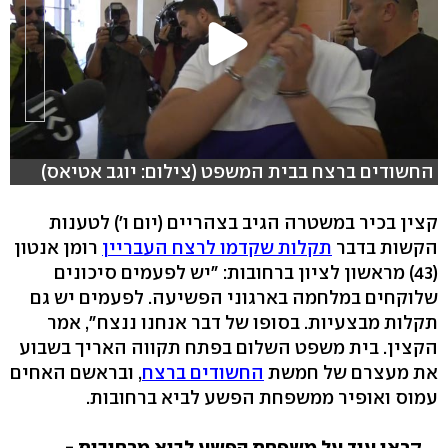
החשודים ברצח בבית המשפט (צילום: יוגב אטיאס)
קצין בכיר במשטרה הגיב בצהריים (יום ו') לטענות
הקשות בדבר
תקלות שקדמו לרצח העבריין
רומן אנטון
(43) מראשון לציון ברחובות: "יש לפעמים סיכונים
שלוקחים במלחמה בארגוני הפשיעה. לפעמים יש גם
תקלות מבצעיות. בסופו של דבר אנחנו ננצח", אמר
הקצין. בית משפט השלום בפתח תקווה האריך בשבוע
את מעצרם של חמשת
החשודים ברצח
, ובראשם האחים
עמוס ואופיר ממשפחת הפשע לביא ברחובות.
קראו עוד על משפחת הפשע לביא מרחובות -