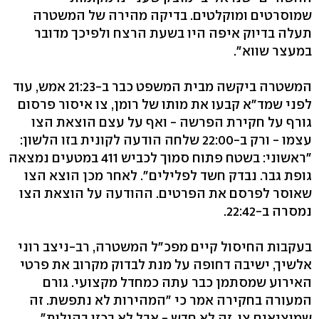
שמוסרטים ומוקלטים. בדיקה מהירה של המשטרה
תעלה בדיוק איפה היו בשעת הרצח ולפיכך מדובר
במעצר שווא".
המשטרה ביקשה מבית המשפט כבר ב-21:23 אמש, עוד
לפני שמד"א קבעו את מותו של רומן, צו איסור פרסום
גורף על חקירת הפרשה - ואף על עצם הוצאת הצו
עצמו - ורק ב-22:00 שלחה הודעה לקונית בזו הלשון:
"ראשוני: בשטח פתוח סמוך לכביש 411 במטעים נמצאה
גופת גבר. נבדק חשד לפלילים". לאחר מכן הוצא הצו
שאוסר לפרסם את הפרטים. ההודעה על הוצאת הצו
נמסרה ב-22:42.
בעקבות החיסול קיים מפכ"ל המשטרה, רב-ניצב רוני
אלשיך, ישיבה דחופה על מנת לבדוק מקרוב את פרטי
האירוע שמסתמן כבר עתה כמחדל מקצועי. גורם
המעורה בחקירה אמר כי "המהירות לא נתפשת. זה
שמוציאים צו, זה לא חדש - אבל לא בכזו בהילות".