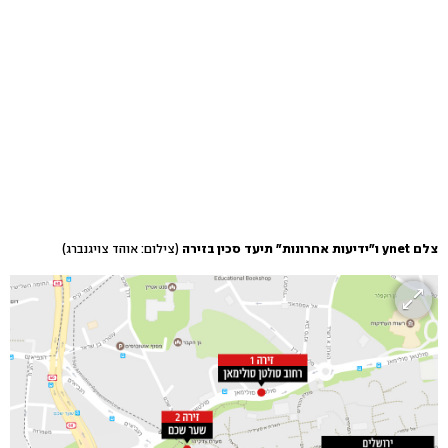
צלם ynet ו"ידיעות אחרונות" תיעד סכין בזירה
(צילום: אוהד צויגנברג)