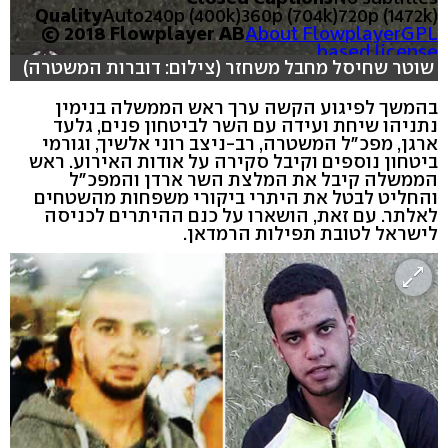
Quality
Auto
240p (400k)
360p (704k)
720p (1472k)
© 2018 Flowplayer AB
About Flowplayer
GPL
based license
שוטר שחיסל מחבל משחזר (צילום: דוברות המשטרה)
בהמשך לפיגוע הקשה ערך ראש הממשלה בנימין
נתניהו שיחת ועידה עם השר לביטחון פנים, גלעד
ארגן, מפכ"ל המשטרה, רב-ניצב רוני אלשיך, וגורמי
ביטחון נוספים וקיבל סקירה על אודות האירוע. ראש
הממשלה קיבל את המלצת השר ארדן והמפכ"ל
והחליט לבטל את היתרי ביקורי משפחות מהשטחים
לאלתר. עם זאת, הושארו על כנם ההיתרים לכניסה
לישראל לטובת תפילות הרמדאן.