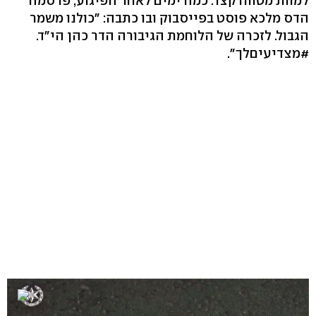
למוות מטווח קצר. כמה ימים לאחר הפיגוע, פרסמה
הדס מלכא פוסט בפייסבוק ובו כתבה: "כולנו משמר
הגבול. לזכרה של הלוחמת הגיבורה הדר כהן הי"ד.
#מצדיעיםלך".