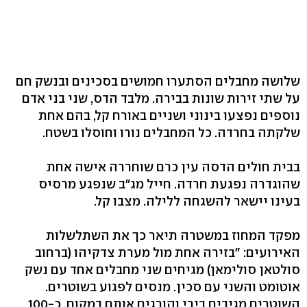
שלושה מחבלים הסתערו חמושים בסכינים ובנשק חם
על שתי זירות שונות בבירה. מלבד הדס, שני בני אדם
נוספים נפצעו בינוני ושניים באורח קל, בהם אחת
שלקתה בחרדה. כל המחבלים נורו וחוסלו בשטח.
בבית חולים הדסה עין כרם שוחררה אישה אחת
שהוגדרה נפגעת חרדה. חייל מג"ב שנפגע מרסיס
בעינו יישאר להשגחה ללילה. מצבו קל.
מפקד המחוז במשטרה תיאר כך את השתלשלות
האירועים: "בזירה אחת מול מערת צדקיהו (ברחוב
סולטאן סולימאן) מגיחים שני מחבלים אחד עם נשק
אוטומט והשני עם סכין. מנסים לפגוע בשוטרים.
השוטרים מגיבים בירי והורגים אותם במקום. כ-100