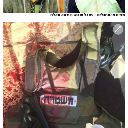
שניים מהמחבלים - עאדל ענכוש ובוראא סאלח