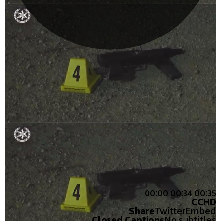
00:00
00:34
00:35
CC
HD
Share
Twitter
Embed
Closed Captions
No subtitles