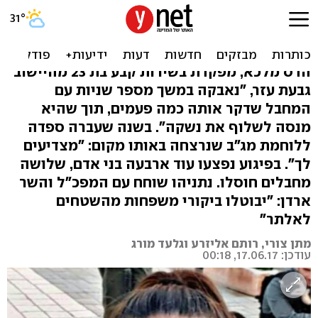
הדס נרצחה בפיגוע בירושלים:
"נאבקה במחבל"
הדס מלכא, מפקדת בשירות קבע בת 23 מהיישוב
גבעת עזר, "נאבקה במשך מספר שניות עם
המחבל שדקר אותה כמה פעמים, תוך שהיא
מנסה לשלוף את נשקה". בשנה שעברה ספדה
ללוחמת מג"ב שנרצחה באותו מקום: "מצדיעים
לך". בפיגוע נפצעו עוד ארבעה בני אדם, שלושה
מחבלים חוסלו. נתניהו שוחח עם המפכ"ל והשר
ארדן: "יבוטלו ביקורי משפחות מהשטחים
לאלתר"
מתן צורי, רותם אליזרע וגלעד מורג
עודכן: 17.06.17, 00:18