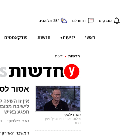
חדשות
דעות
אסור לסכ
אין זו השעה ל
לישיבה מכובד
תפגע באיש
זאב בילסקי
צילום: אורי דוידוביץ' ניצן
זאב בילסקי
פורס
דרור
המשבר האחרון ע