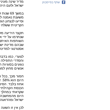
מדיר שינה מעיני
שתף בפייסבוק
ישראל ולעם היהוד
במשך 69 
הקריטית ששלח לנו
תקצר היריעה מל
שנתרמו על ידי 
השותפות האיתנה 
שבהם מדינת ישר
אסטרטגי למדינה 
לצערי, כמו בדברי
והסדרי התפילה ב
נוגעים בסוגיות 
אנשים מחוץ למח
חמור מכך, בכל ה
אחוז בלבד. הסיכ
הכנסת הקהילתיים
שקראתי במהלך הק
היום מהמחשבה ש
ישראל ומהדאגה ל
לכן אין זו השעה