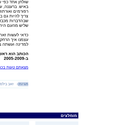
שולחן אחד כפי 
באיש. ברעננה, ע
רפורמים ואורתוד
צריך להיות גם ב
שבהדברות מכבדת
שליש מהעם היהוד
כדאי לעשות זאת
עצמנו איך הרחקנ
למדינה ועשתה ב
הכותב הוא ראש ע
ב-2005-2009
מצאתם טעות בכתב
תגיות:
זאב בילסק
מומלצים