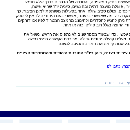
שעושים בחיק המשפחה, והסדרה של הדברים בדרך שלא תפגע
ירי, פועלת מועצה דתית ובה נשים, סגנית יו"ר שהיא אישה,
וכסים, וכולם סביב שולחן אחד בפעילות משותפת למען הציבור. כך
מקרה זה. מה שאפשרי ברעננה, אפשרי בעם היהודי כולו. אין לי ספק
 ניתן להגיע להסדרים ולהימנע מהמצב המטריד לפיו אנו דוחקים
י החוצה בגלל רוב פוליטי כזה או אחר.
 עכשיו, כדי שבעוד מספר שנים לא נתפוס את הראש ונשאל את
ו מעלינו קהילה יהודית גדולה ומכובדת הקשורה בנימי נפשה
כל שנות קיומה את המירב והמיטב למענה.
יריית רעננה, כיהן כיו"ר הסוכנות היהודית וההסתדרות הציונית
ה? כתבו לנו
י
גיור
יהדות