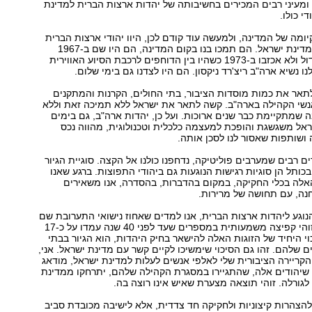
 ומעיני רבים המכירים בחשיבותה של יהדות ארצות הברית למדינת
י כולו.
שנות קיומה של המדינה, ולמעשה עוד קודם לכן, היוו יהודי ארצות הברית
משענת נאמנה למדינת ישראל. הם תמכו בנו בקום המדינה, הם היו שם ב-1967
וסייעו לנצחון הגדול ולא אכזבו ב-1973 כשהיו בין הדוחפים לרכבת הסיוע האווירית
 נשיא ארה"ב ריצ'רד ניקסון. הם היו לצדנו גם בימי שלום.
תאר את כמות מוסדות הציבור, בתי החולים, הקרנות והמתקנים
אנשי הקהילה בארה"ב. קשה לתאר את ישראל ללא תמיכה זאת וללא
שמתקיימת כבר שנים ארוכות. ועל כן, יהדות ארה"ב, גם בימים
אל משגשגת והופכת למעצמה כלכלית וטכנולוגית, מהווה נכס
ושותפות שאסור לנו לסכן אותה.
ם רבים שמערבים פוליטיקה, נדחפנו כולנו אל הקצה. סוגיית הגיור
כותל הן סוגיות רגישות הנוגעות גם ביהודי התפוצות. ברגע שאנו
האלה בכלי החקיקה, במקום בהדברות, בהסדרה, אנו משאירים
נה, עם תחושה של מרירות.
נוגע ליהדות ארצות הברית, אנו למדים שאחוז נישואי התערובת שם
היום הוא 58%. זוהי קפיצה משמעותית במספרים שעד לפני 40 שנה עמדו על כ-17
וי היחיד של הזוגות האלה להישאר בחיק היהדות, הוא הגיור בבתי
 שלהם. זהו גם הסיכוי שימשיכו לקיים קשר עם מדינת ישראל. אני,
ריירה הציבורית שלי לאלפי אנשים לעלות למדינת ישראל, מודאג
יהודים אלה, שהתגיירו במסגרת הקהילה שלהם, יתרחקו ממדינת
גורלה. זוהי תוצאה מצערת שאיש אינו רוצה בה.
 להצהרות קיצוניות ולחקיקה חד צדדית, אלא לישיבה מכובדת סביב