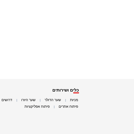
כלים ושירותים
מניות
שער הדולר
שער היורו
דרושים
|
|
|
|
פיתוח אתרים
פיתוח אפליקציות
|
|