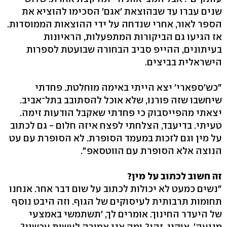
שנים עברו עד שבהוצאת 'אגם' הסכימו להוציא את
הספר לאור, אחרי שנדחה על ידי ההוצאות הממוסדות.
אז הגיעו גם הביקורות המתפעלות, הראיונות
בעיתונים, ההייפ סביב הבחורה שבועטת לספרות
הישראלית בביצים.
"כש'ספארי' יצא הייתי באימה מוחלטת. פחדתי
שיחשבו שזה פורנו, שלא אוכל להסתובב בתל־אביב.
יצאתי מהפייסבוק כי פחדתי שאקבל הודעות זימה.
טעיתי. בדיעבד, הצלחתי לפצח איזה חלום - גם לכתוב
על מין וגם לזכות במעמד הסופרת. לא הסופרת עם עט
הנוצה אלא הסופרת עם הווטסאפ".
זה חשוב לכתוב על מין?
"נשים כמעט לא יכולות לכתוב על שום דבר אחר. אנחנו
תחומות תרבותית לעיסוקים של הגוף. וזה היבט נוסף
של היעדר החינוך. אומרים לך, 'תשתמשי באמצעי
מניעה'. אוקיי, זהו? ומה אני אמורה לעשות עכשיו?