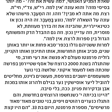
שאלת המניע האנושי, 'למה עשית את זה?' - מה יותר
בסיסי מזה? והוא עונה 'אין למה. רי"ש, צד"י, חי"ת.
רצח. מה אתה לא מבין?' וזהו. זה המֵעֵבֶר. מישהו שלא
עונה על השאלה 'למה', נוגע בַּמֵעֵבֶר. זה היה נכון אז
כטינאייג'רית, שהבינה את זה בדרך מעוותת, לא
מוסרית, וזה עדיין נכון. וזה גם ההבדל הדק והמשותף
הגדול בין ספרות לרצח. אין למה".
למרות ששניהם גדלו בכפר־סבא פחות או יותר באותן
שנים, סביב אותן החורשות, אותו התיכון ואותו הקניון,
ג'וליה פרמנטו מעולם לא פגשה את רעי חורב, מי
שהתגלה בשנת 2000 כרוצח של אסף שטיירמן בפרשה
שזכתה מאז למעמד איקוני. שלושה בני נוער
משועממים יושבים במרפסת, מעשנים ג'וינט, מחליטים
להוביל ליער אוסישקין נער בגילם ולהרוג אותו במכות
אבן ובדקירות פגיון. ככה, בלי סיבה.
"היינו בכיתה י' כשנחשפו הרוצחים בחדשות, והם
התגלו כנערים רהוטים ויפים, בני טובים מאוד־מאוד
מרשימים", מספרת פרמנטו, היום בת 33. "הם היו קצת