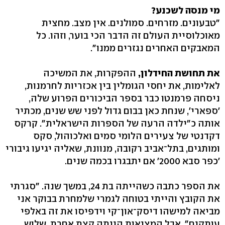
מי מנסה לשכנע?
"טבעונים. מזרחים. סמולנים. אין מצב. מחצית
מאוכלוסיית העולם זה הדבר הכי בוער, וזהו. כל
המאבקים האחרים נגזרים ממנו".
את תחושת החידלון,
ההפקרות, את המשיכה
לאלימות, את יחסי הגומלין בין אכזריות לחרמנות,
ניסחה פרמנטו כבר בספר הביכורים הפרוע שלה,
'ספארי', שנחת כאן בבום גדול לפני שש שנים, מכתיר
אותה כ"ילדה הרעה של הספרות הישראלית". קרקס
דקדנטי של צעירים הלומי סמים ואלכוהול, סקס
ומותגים, בתל־אביב רקובה, מנוונת, שאליה יגיעו גיבורי
'כפר סבא 2000' אם יתבגרו בכמה שנים.
את הספר כתבה כשהייתה בת 24, במשך שנה. "סגרתי
את הקובץ והייתי בטוחה לגמרי שלמחרת בבוקר אני
מביאה למישהו דיסק־און־קי וידפיסו את זה באלפי
עותקים". אבל המציאות הייתה קצת אחרת. שלוש