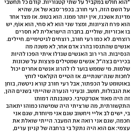
"הוא חולש במקביל על שתי קטגוריות. קודם כל תחשבי
על השם הזה, רעי חורב. בכפר־סבא של אז, שהיא
מדינת אשכנז, אין יותר ממנו. הוא בטופ. אז מצד אחד
הוא פרח הציונות, ומצד שני הוא לא סחי, הוא אוֹף, יש
בו אכזריות, שוליים. בחברה הישראלית לא חסרים
רוצחים. לא כמו רעי חורב, רוצחים לגיטימיים. חיילים.
אנשים שהתנסו בהרג אדם אחר, לא משנה מה
הנסיבות. הרי רוב האנשים שגדלו איתי הפכו להיות
בכירים בצה"ל, אנשים שמטילים פצצות על שכונות
שלמות. מי שממש בוער לו להרוג אנשים אחרים יכול
לחכות שנה־שנתיים. אז הטייס הקלאסי לוחץ
באוטומט על הכפתור, אבל רעי חורב קורא ניטשה, בוחן
את הגבולות, חושב. ובעיני הנערה שהייתי בשנים ההן,
זה היה מאוד אטרקטיבי. כשנבנתה דמותו
התקשורתית, מה שרציתי היה שמישהו כמוהו יתאהב
בי, ישים לב אליי ויחשוב שגם אני מיוחדת, שגם אני
חכמה, שגם אני רואה את המעבר. הייתי שואלת את
עצמי: אם הוא היה נתקל בי ברחבה של קניון ערים,