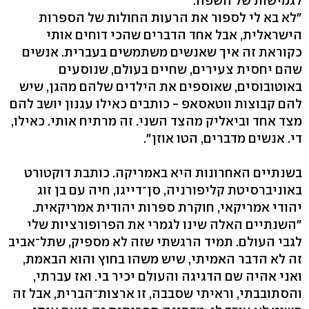
לגמישות של השפה.
"לא בא לי לספור את הרעות החולות של הספרות
הישראלית, אבל אחד הדברים שהכי דוחים אותי
כקוראת זה איך שאנשים משתמשים בעברית. אנשים
שהם יחסית צעירים, שחיים בעולם, שנוסעים
באוטובוסים, שאוספים את הילדים שלהם מהגן, שיש
להם קבוצות ווטאסאפ - כותבים כאילו עגנון יושב להם
מצד אחד וביאליק מהצד השני. זה מרתיח אותי. כאילו,
די. אנשים מדברים, הטו אוזן".
בשנתיים האחרונות היא באמריקה. כותבת דוקטורט
באוניברסיטת קליפורניה, סן־דייגו, חיה עם בן זוג
יהודי אמריקאי, חוקרת ספרות יהודית אמריקאית.
"השנתיים האלה שינו לגמרי את הפרופורציות שלי
לגבי העולם. תמיד הרגשתי שזה לא מספיק, שתל־אביב
זה לא הדבר האמיתי, שיש משהו בחוץ והוא הבאמת,
ואני אהיה שם הדגיגה והעולם יכיר בי. ואז עברתי,
והסתובבתי, וראיתי שסבבה, זו ארצות־הברית, אבל זה