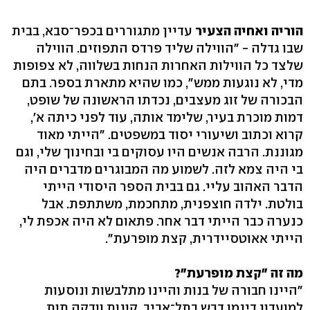
הוריה ואחיה הצעיר
עדיין מתגוררים בכפר־סבא, בבית
שבו גדלה - "הווילה שליד פרדס התפוזים. הווילה
שלצד כל הווילות האחרות הנחות בשלווה, לא צפופות
מדי, לא נוגעות ממש", כמו שהיא מתארת בספר. בתם
הבכורה של זוג מעצבים, נכדתו הראשונה של שופט,
דמות מוכרת בעיר, שלימד אותה, עוד לפני כיתה א',
קרוא וכתוב ושיעורי יסוד במשפטים. "הייתי מאוד
מגוננת. הרבה אנשים היו עסוקים בי ובחינוך שלי, וגם
בי היה צמא לזה. לשמוע מה המבוגרים מדברים היה
הדבר האהוב עליי. גם בבית הספר היסודי הייתי
בולטת. ילדה חוצפנית, מתחכמת, משתתפת. אבל
כנערה כבר הייתי דבר אחר. פתאום לא היה אכפת לי,
הייתי אאוטסיידרית, קצת מופרעת".
מה זה "קצת מופרעת"?
"היינו חבורה של בנות והיינו מתלבשות ונוסעות
למועדון דינמו דבש בתל־אביב, קונות וודקה תות