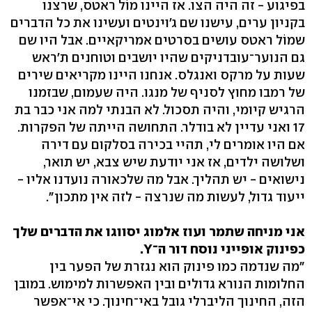
בפיגוע - זה היה הצו. אז היינו מוֹל ראטס, שרצנו
בקניון ערים, עישנו שם ג'וינטים ועשינו את כל הדברים
שמוֹל ראטס עושים בסרטים אמריקאיים. אבל היו שם
גם הנוער־עובדניקים שהיו יושבים וטוחנים ת'ראש
שעות על מרקס ואנגלס. אנחנו היינו מקריאים שירים
של רמבו מחוץ לסניף של מנגו. היה שעמום, שבזמנו
הרגיש קיומי, והיה תסכול. לא הבנתי למה אני כבר בת
17 ואני עדיין לא בודלר. התחושה הייתה של הפקרות.
אם היו אומרים לי, תהיי בכירה בסלקום עם דירה
ושלושה ילדים, אז אני יודעת שיש צבא, יש תואר,
נישואים - יש תהליך. אבל מה שלכאורה נועדנו אליו -
ייעוד גדול, לעשות מה שנרצה - לזה אין מתכון".
אני מניחה שתמר ועוז אלמוג יסווגו את הדברים שלך
כפינוק אופייני נוסח דור ה־Y.
"מה שנדמה כמו פינוק הוא נגזרת של הפער בין
החלומות הנורא גדולים ובין האפשרות למימוש. במובן
הזה, החינוך הליברלי גובל באי־חינוך. כי אי־אפשר