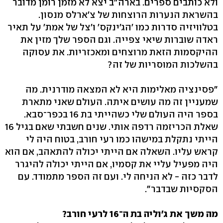
ולא כותבים ספרים. בארה"ב יצא לא מזמן רומן מדובר
בהשראת הנערות הרוצחות של צ'ארלס מנסון.
בטלוויזיה סדרות כמו 'הג'ינקס' ו'צל של אמת' על תאיר
ראדה שוברות שיאי צפייה. וגם הספר שלך מזין את
ההיקסמות הזאת מרוצחים ומאכזריות. את עסוקה
בהשלכות המוסריות של זה?
"פסינציה מאלימות היא לא המצאה מודרנית. מה
שמעניין זה מה עושים איתה. העולם שאני מתארת
בספר היה העולם שלי כשהייתי בת 16 בכפר־סבא.
שאלת הכריזמה רדפה אותי. שנים חשבתי שאם בגיל 16
הייתי נתקלת במישהו כמו רעי חורב, בטוח היה לי
קראש עליו. השאלה אם הייתי יכולה להתאהב, אם הוא
היה מפעיל עליי את קסמיו, אם הייתי יכולה להיגרר
לדבר כזה - לא הניחה לי. ועם זה הספר מתמודד. עם
הסקסיות שבדבר".
מה משך את ג'וליה בת ה־16 לרעי חורב?