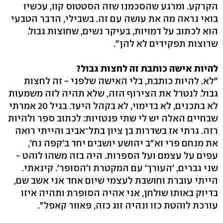
הקרקע. ומרגע שהסכמנו שזה הסטטוס קוו, עכשיו
בואי נראה מה את עושה עם זה. בשבילי, הדבר הטבעי
הוא לכתוב על דמויות, בעיקר נשים, שחוצות גבול.
שרוצות תפקידים לא להן".
להיות אישה כותבת זה לחצות גבול?
"לא. להיות כותבת, בלי האישה שלפני - זה לחצות
גבול. לנטרל את הצירוף הזה, שלא תהיה לזה משמעות
לא בתכנים, לא בדימוי, לא בקהל היעד. בגיל 20 אמרתי
שבחיים האלה יש לי שתי פנטזיות: לכתוב ספר ולהיות
רזה. גרתי אז בשדרות בן ציון בתל־אביב והייתי רואה
את מנחם פרי וא"ב יהושע יושבים יחד ב'קפה נח',
עפים על עצמם ועל הספרות. היה בזה משהו לוהט -
שני גברים, 'העורך' עם המקטרת ו'הסופר'. קינאתי.
הייתי עוברת וחושבת לעצמי שיום אחד אני אשב שם,
בדיוק באותו שולחן, אני אהיה הסופרת ותהיה איזו
עורכת לוהטת כזו ונהיה זוג כזה, פאוור קאפל".