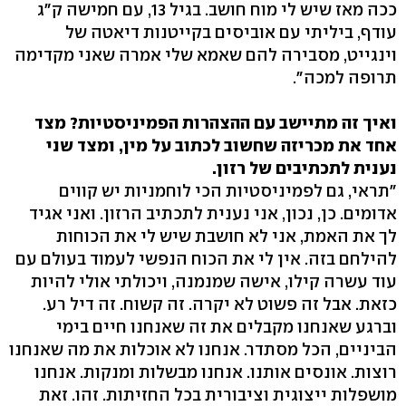
ככה מאז שיש לי מוח חושב. בגיל 13, עם חמישה ק"ג
עודף, ביליתי עם אוביסים בקייטנות דיאטה של
וינגייט, מסבירה להם שאמא שלי אמרה שאני מקדימה
תרופה למכה".
ואיך זה מתיישב עם ההצהרות הפמיניסטיות? מצד
אחד את מכריזה שחשוב לכתוב על מין, ומצד שני
נענית לתכתיבים של רזון.
"תראי, גם לפמיניסטיות הכי לוחמניות יש קווים
אדומים. כן, נכון, אני נענית לתכתיב הרזון. ואני אגיד
לך את האמת, אני לא חושבת שיש לי את הכוחות
להילחם בזה. אין לי את הכוח הנפשי לעמוד בעולם עם
עוד עשרה קילו, אישה שמנמנה, ויכולתי אולי להיות
כזאת. אבל זה פשוט לא יקרה. זה קשוח. זה דיל רע.
וברגע שאנחנו מקבלים את זה שאנחנו חיים בימי
הביניים, הכל מסתדר. אנחנו לא אוכלות את מה שאנחנו
רוצות. אונסים אותנו. אנחנו מבשלות ומנקות. אנחנו
מושפלות ייצוגית וציבורית בכל החזיתות. זהו. זאת