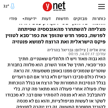
רישום פלילי
ג'וליה פרמנטו הייתה בת 16 כשפוענח הרצח
האכזרי של אסף שטיירמן. רק עכשיו היא
מצליחה להשתחרר מהאובססיה שפיתחה
לפרשה, בספר חדש שהופך את כפר־סבא לטווין
פיקס הישראלית ואת הרוצח למושא פנטזיה
איה אליה | צילום: גבריאל בהרליה
עודכן: 14.07.17, 00:15
הוא גבוה מאוד ויש לו תלתלים שאטניים. חתיך
כפר־סבאי, חתיך של אזור השרון. הוא מלווה בחבורת
שוטרים שנמוכים ממנו באופן משמעותי. זה נראה
כאילו כולם סביבו רועדים ולא ברור אם הם רועדים
בגלל הנסיבות החמורות של הרצח או בגלל הנוכחות
שלו. פעולה אחרי פעולה הוא מתאר מה קרה. בלי
להתבלבל. הוא לא מנסה להסתיר שום דבר. לא מכבודו
לשקר או לעשות מניפולציות, והוא גם לא מנסה
להוריד מחומרת המעשה. זה בין יוהרה לחוצפה