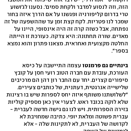
הזה, וזה לנסוע למדבר ולקחת סמים'. נסענו לג'ושוע
טרי בדרום קליפורניה ופגשנו על אם הדרך איזה בחור
שמכר לנו פטריות. לקח קצת זמן עד שההשפעה של זה
נפתחה, אבל כשזה קרה זה היה אינסופי, היינו על
מאדים. שורה תחתונה: היא צדקה. כעורכת זו הייתה
החלטה מקצועית ואחראית. מצאנו פתרון והוא נמצא
בספר".
בינתיים גם פרמנטו
עצמה התיישבה על כיסא
העורכת, עובדת עם חברה הטוב רועי חסן על קובץ
סיפורים קצרים. יחד עם החבר רון דהן הם מרכיבים
שלישייה אנרגטית, דעתנית, של כותבים צעירים.
"לשלושתנו משותף איזה יחס לספרות שיש בו רצינות
שלא לוקה בכובד ראש. לצערי אין כאן מספיק קוליות
בזירה הספרותית. ויש לנו גם גישה חדשה לעברית -
עברית פשוטה ומלאת יופי. כתיבה שמחויבת לא
לקדושה של העברית, לא לתקינות שלה - אלא