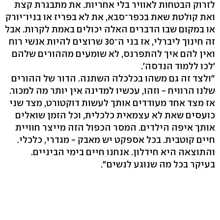
לזרוק הבטחות לאוויר בלי אחריות. את מתבגרת קצת
ואת קולטת שאת בכפר־סבא, את לא בפריז או בניו־יורק
או במקום שבו הדברים האלה יכולים באמת לקרות. אבל
זה חינוך ליברלי, אז בני ה־30 שרוצים להיות אנשי רוח
ואין להם איך להתפרנס, לא שומעים מההורים שלהם
'לכו ללמוד הנדסה'.
"ולצד זה גם משהו בכלכלה השתנה. הדור של ההורים
שלנו הרוויח - וזהו, עכשיו למדינה אין יותר מה למכור.
אז מצד אחד מעודדים אותך לעשות דוקטורט, מצד שני
כועסים שאת לא עצמאית כלכלית, וכל הזמן שואלים
אותך איפה הילדים. המסר הכפול הזה מייצר חוויית
חיים קוטבית. בכל אספקט יש מאבק - מגדרי, כלכלי.
והתוצאה היא חידלון. אנחנו חיים בימי הביניים.
בעיקר בכל מה שנוגע לנשים".