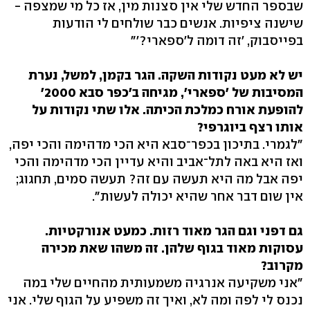
שבספר החדש שלי אין סצנות מין, אז כל מי שמצפה -
שישנה ציפיות. אנשים כבר שולחים לי הודעות
בפייסבוק, 'זה דומה ל'ספארי?'"
יש לא מעט נקודות השקה. הגר בקמן, למשל, נערת
המסיבות של 'ספארי', מגיחה ב'כפר סבא 2000'
להופעת אורח כמלכת הכיתה. אלו שתי נקודות על
אותו רצף ביוגרפי?
"לגמרי. בתיכון בכפר־סבא היא הכי מדהימה והכי יפה,
ואז היא באה לתל־אביב והיא עדיין הכי מדהימה והכי
יפה אבל מה היא תעשה עם זה? תעשה סמים, תחגוג;
אין שום דבר אחר שהיא יכולה לעשות".
גם דפני וגם הגר מאוד רזות. כמעט אנורקטיות.
עסוקות מאוד בגוף שלהן. זה משהו שאת מכירה
מקרוב?
"אני משקיעה אנרגיה משמעותית מהחיים שלי במה
נכנס לי לפה ומה לא, ואיך זה משפיע על הגוף שלי. אני