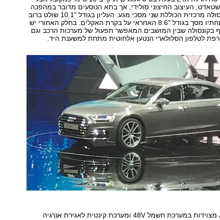
שטאדט, העיצוב החיצוני סולידי, אך בתא הנוסעים מדובר במהפכה
של ממש עם קונסולה מרכזית הכוללת שני מסכי מגע. העליון בגודל "10.1 שולט ברוב
מערכות הרכב ותחתיו מסך בגודל "8.6 האחראי על בקרת האקלים. בחלק האחורי יש
ף בקונסולה שבין המושבים המאפשר תפעול של מערכות הרכב וגם
רפת לטלפון הסלולארי הנטען אלחוטית מתחת למשענת היד.
כל גרסאות ה-A8 מצוידות במערכת חשמל 48V ומערכת קינטית לאגירת אנרגיה