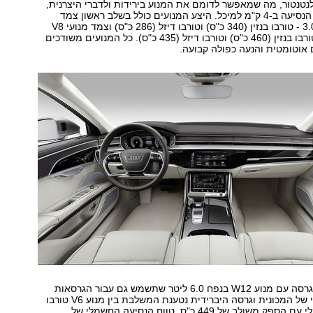
טנטור, מה שמאפשר לדומם את המנוע בירידות ולדברי היצרנית,
להגדיל את טווח הנסיעה ב-4 ק"מ למיכל. היצע המנועים כולל בשלב ראשון צמד
מנועי V6 בנפח 3.0 - טורבו בנזין (340 כ"ס) וטורבו דיזל (286 כ"ס) וצמד מנועי V8
בנפח 4.0 ליטר טורבו בנזין (460 כ"ס) וטורבו דיזל (435 כ"ס). כל המנועים משודכים
בעתיד תוצע גם גרסה עם מנוע W12 בנפח 6.0 ליטר שתשמש גם עבור הגרסאות
הממוגנות נגד ירי של המכונית וגרסה היברידית נטענת המשלבת בין מנוע V6 טורבו
בנזין למנוע חשמלי עם הספק משולב של 449 כ"ס. טווח הנסיעה החשמלי של