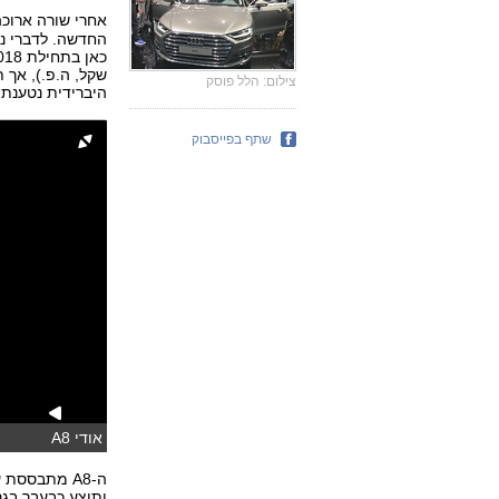
אחרי שורה ארוכה
שקל, ה.פ.), אך 
צילום: הלל פוסק
היברידית נטענת
שתף בפייסבוק
אודי A8