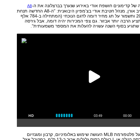
 של קדימונים חושפת אודי באירוע שנערך בברצלונה את ה-
A8
החדשה. לדברי ניב אורן, מנהל חטיבת אודי בצ'מפיון היבואנית: "ה-A8 החדשה תנחת
כאן בתחילת 2018 ותשמור על תג מחיר דומה לדגם הנוכחי (המתחילה ב-784 אלף
תציע הרבה יותר אבזור. גם צפי המכירות יהיה דומה, אבל גירסה
 שתגיע בסוף השנה עשויה להעלות את המספר משמעותית".
HD
03:49
00:00
ה-A8 מתבססת על פלטפורמת MLB העושה שימוש באלומיניום, קרבון ומגנזיום
ותוצע כבעבר בגרסה רגילה או L בעלת בסיס גלגלים ארוך ב-13 ס"מ. כמקובל אצל