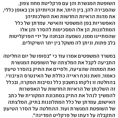
השופטת המגשרת והן עם פרקליטת מחוז צפון,
שהסבירה להן, בין היתר, את זכויותיהן וכן באופן כללי,
את מהות הראיות החדשות ואת השלכותיהן
האפשריות בפן המשפטי והאישי. עמדתן של כלל
המתלוננות, הן אלו המסכימות להסדר והן אלו
שהסתייגו ממנו, נשמעה ונבחנה על ידי הפרקליטות
בלב פתוח, וניתן לה משקל בין יתר השיקולים.
במשרד המשפטים אמרו עוד כי "בסופו של יום החליטה
התביעה לקבל את המלצתה של השופטת המגשרת
ואת המתווה שהציעה, ולסיים את התיק בהסדר טיעון
כאמור, וזאת נוכח ראייה כוללת של האינטרס הציבורי.
בהחלטה זו נלקחו בחשבון כלל נסיבות המקרה, ובכלל
זה השלכתן של הראיות החדשות על האפשרות
להמשיך לנהל את התיק במתכונת המקורית של כתב
האישום, עמדתן של כלל המתלוננות בתיק, המלצתה
של השופטת המגשרת ועוד. ההחלטה על הסדר הטיעון
התקבלה על דעתו של פרקליט המדינה".