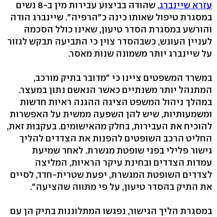
עזרא שיינברג
, שהודה בביצוע עבירות מין ב-8 נשים
במסגרת טיפול שאותו כינה כ"הרפיה". שיינברג הודה
והורשע במסגרת הסדר טיעון, שאינו כולל הסכמה
לעניין העונש, כשבהסדר צוין כי התביעה תבקש לגזור
על שיינברג יותר משמונה שנות מאסר.
במשרד המשפטים ציינו כי "מדובר בתיק מורכב,
המתנהל יותר משנתיים כאשר הנאשם נתון במעצר.
במהלך ניהול המשפט הציגה ההגנה ראיות חדשות
ומשמעותיות, שיש להן השפעה ממשית על האפשרות
להוכיח את העבירות, בחלק מהאישומים. בעקבות זאת,
החליט הרכב השופטים להפנות את הצדדים להליך
גישור פלילי בפני שופטת מגשרת. לאחר שמיעת
עמדות הצדדים ובחינת עיקר הראיות, המליצה
לצדדים השופטת המגשרת, יפעת שטרית-חדד, לסיים
את התיק בהסדר טיעון, על פי מתווה שהציעה".
במסגרת הליך הגישור, נפגשו המתלוננות בתיק הן עם