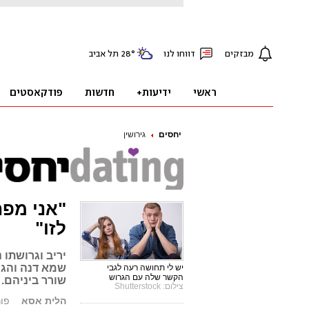
יחסים
גירושין
"אני מפח
לזו"
יריב וגרושתו
שמא דנה והגר
יש לי תחושה רעה לגבי
הקשר שלה עם הגרוש
שורר ביניהם. 
צילום: Shutterstock
הלית אסא
פורסם: 