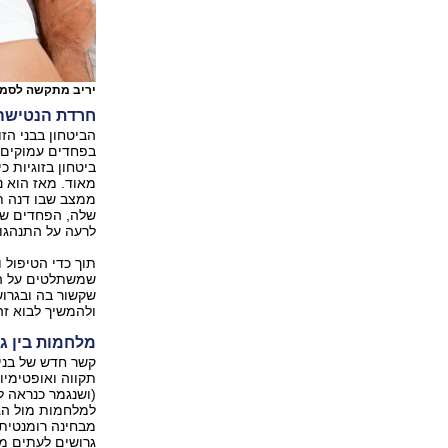
יריב מתקשה לסמוך
חרדת הנטישה 
הביטחון בבני הז
בפחדים עמוקים י
ביטחון בזוגיות 
מאוד. מאז הוא נ
ממצב שבו דנה תח
שלה, הפחדים שמ
לרעה על התנהגות
תוך כדי הטיפול 
שמשתלטים על הקש
שקשור בה ובגרוש
ולהמשיך לבוא זה
מלחמות בין ג
קשר חדש של בני
תקווה ואופטימיו
(ושנגמר כנראה ל
למלחמות מול הג
מבחינה רומנטית 
גרושים לעתים מו