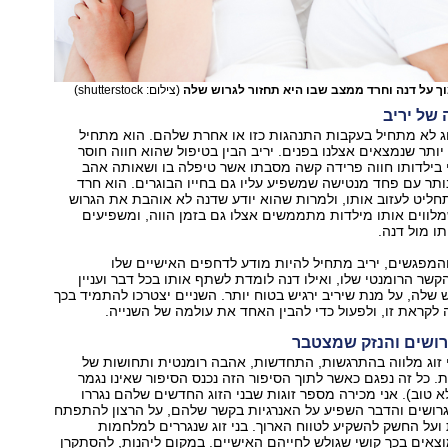
 על דנה וחרד ממצב שבו היא תחזור לגרוש שלה
(צילום: shutterstock)
של יריב
וג לא מתחיל בעקבות התנהגות כזו או אחרת שלהם. הוא מתחיל
ותר שנמצאים אצלנו בפנים. יריב הבין בטיפול שהוא חווה חוסר
כי בילדותו חווה פרידה קשה מסבתו אשר טיפלה בו ושאותה אהב
ותר עם פחד מנטישה שמשפיע עליו גם בחייו הבוגרים. הוא חרד
ליט לעזוב אותו, ולמרות שהוא יודע שדנה לא אוהבת את הגרוש
לווים אותו מילדות מתממשים אצלו גם בזמן הווה, ומשפיעים
ו מול דנה.
והמפגשים, יריב מתחיל להיות מודע לדחפים האישיים שלו
ר הרומנטי שלו, ואילו דנה לומדת לשתף אותו בכל דבר ועניין
 שלה, על מנת שיריב ירגיש בטוח יותר. השניים יצטרכו להתמיד בכך
 לקראת זו, ולפעול כדי להבין האחד את עולמה של השנייה.
רושים והנזק שמצטבר
 זוג מלווה בהתרגשות, התחדשות, אהבה רומנטית ותחושות של
ת. כל זה נפגם כאשר לתוך הסיפור הזה נכנס הסיפור שאינו נגמר
א טוב). אני מכירה מספר זוגות שבני הזוג החדשים שלהם נגררו
רושים והדבר השפיע על האנרגיות בקשר שלהם, על הרצון להתפתח
ועל החשק להשקיע לטווח הארוך. בני זוג שנגררים למלחמות
צאים בכך קושי שגולש לחייהם האישיים. במקום ליהנות, להסתקרן