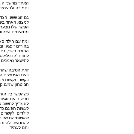
האחד מהשנייה או
ותמיכה ולפעמים 
גם זוג ששני הצד
למצוא האחד בשנ
הקשר שלו נובעת 
מתאימים ושנקודת
ומה עם הילדים? 
בהורים ייפגע, ו
ההורה השני, גם 
לחוות "קונפליקט
להישאר נאמנים.
זאת הסיבה שהראש
בעת הגירושים הי
בקשר תקשורתי בס
הביטחון שמעניקי
כשהקשר בין הגרו
חדשים עם זוגיות
לא צריך לחשוב כ
לעשות הפעם כדי
לילדים ולקשרים 
לרגשותיהם של בנ
להתחשב ולהיות ר
וחם לעתיד.