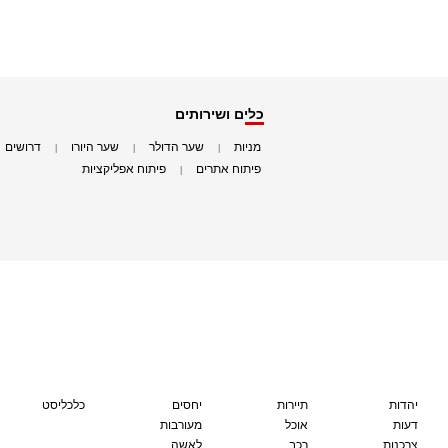
כלים ושירותים
מניות
שער הדולר
שער היורו
דרושים
|
|
|
|
פיתוח אתרים
פיתוח אפליקציות
|
|
יהדות
תיירות
יחסים
כלכליסט
דעות
אוכל
מעורבות
צרכנות
רכב
לאשה