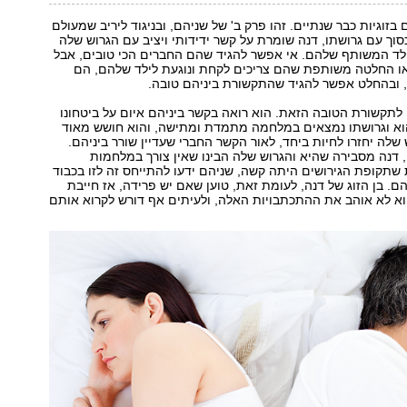
 בזוגיות כבר שנתיים. זהו פרק ב' של שניהם, ובניגוד ליריב שמעולם
וך עם גרושתו, דנה שומרת על קשר ידידותי ויציב עם הגרוש שלה
ילד המשותף שלהם. אי אפשר להגיד שהם החברים הכי טובים, אבל
 או החלטה משותפת שהם צריכים לקחת ונוגעת לילד שלהם, הם
 ובהחלט אפשר להגיד שהתקשורת ביניהם טובה.
 לתקשורת הטובה הזאת. הוא רואה בקשר ביניהם איום על ביטחונו
הוא וגרושתו נמצאים במלחמה מתמדת ומתישה, והוא חושש מאוד
שלה יחזרו לחיות ביחד, לאור הקשר החברי שעדיין שורר ביניהם.
 דנה מסבירה שהיא והגרוש שלה הבינו שאין צורך במלחמות
 שתקופת הגירושים היתה קשה, שניהם ידעו להתייחס זה לזו בכבוד
הם. בן הזוג של דנה, לעומת זאת, טוען שאם יש פרידה, אז חייבת
וא לא אוהב את ההתכתבויות האלה, ולעיתים אף דורש לקרוא אותם