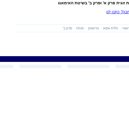
ת זוגית פרק א' ופרק ב' בשיטת האימאגו
ה? כתבו לנו
ושה
הלית אסא
גירושים
זוגיות
פרק ב'