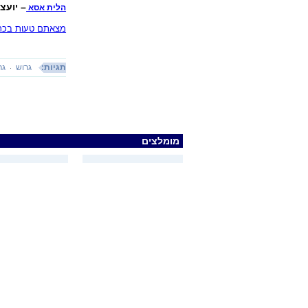
– יועצ
הלית אסא
מצאתם טעות בכתב
תגיות:
גרוש
גר
מומלצים