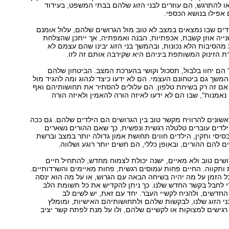
 להתרגש, הם עוזרים לבני הזוג שלהם בבתי המשפט, בעידוד
אפילו בנושא הכספי.
דים שבו נמצאים במצב לא טוב מול הגרושים שלהם, עלול אומנם
ייה אוזן קשבת, אכפתיות, הבנה ואמפתיה, אך ייתכן שהצלחת
מהסיבות הלא נכונות, ובהמשך בני הזוג יבינו שהם עצמם לא
 הזינוק המשותפת ביניהם היא שקירבה אותם זה לזו.
הם יחוו בלבול, תסכול וקושי בהערכת המצב. הביטחון שלהם
בהמשך גם ביטחונם העצמי. הם לא ידעו כיצד לנהוג ומה להגיד מול
אם זה רק בשיחת טלפון. הם עלולים להסתיר את תחושותיהם ואף
 נאמנות", שבו הם לא ידעו לאיזה הורה להאמין ולאיזה הורה
ונים להרוויח מקשר טוב בין הגרושים הם הילדים שלהם. גם ככה
לדים עוברים טלטלה רגשית ונפשית, כך שאם ההורים נשארים
יסי ותקין, הילדים חווים תחושת אמון גדולה יותר במצב וברשת
ם להם ההורים, ובאופן כללי, הם חשים יותר רוגע ושלווה.
שים טוב ולא מאיים, ישנה יכולת לצמוח מחדש, להתחיל חיים
 ותקווה. החיים פחות עמוסים רגשית, פחות מאיימים והשרדותיים.
ל הזמן על מה יהיה בשיחה הבאה עם הגרוש, או על מה הוא ינסה
 לחבל בקשר החדש שלנו. כך ניתן להקדיש את כל תשומת הלב
החדשים, ולהניח לקשיי העבר. יחד עם זאת, יש לשים לב
י הזוג שלנו, לבקשות שלהם ולתחושותיהם האישיות, ומומלץ
גישים למצוקות או לקשיים שלהם, ולו על מנת לפתח קשר יציב