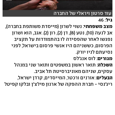
עוד סרטון ויראלי של החברה
גיל
: 46
מצב משפחתי
: נשוי לשרון (מייסדת משותפת בחברה),
אב לנעה (10), נטע (8), דן (2), רון (2). אגב, הוא ושרון
נפגשו לאחר שהפסידה לו בהתמודדות על תקציב
הפרסום, כששניהם היו אנשי פרסום בישראל, לפני
נסיעתם לניו יורק.
מגורים
: לוס אנג'לס
השכלה
: תואר ראשון במשפטים ותואר שני במנהל
עסקים, שניהם מאוניברסיטת תל אביב.
הבעלים
: אורנים ורכטר, המייסדים, קרדן ישראל,
ריג'נסי - חברת ההפקה של ארנון מילצ'ן ובלקו קפיטל