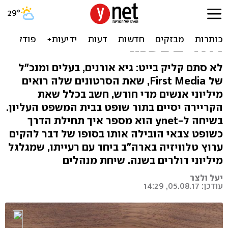
כך מרוויח השופט הצבאי
הצעיר ביותר בצה"ל מיליוני
דולרים בשנה
לא סתם קליק בייט: גיא אורנים, בעלים ומנכ"ל
של First Media, שאת הסרטונים שלה רואים
מיליוני אנשים מדי חודש, חשב בכלל שאת
הקריירה יסיים בתור שופט בבית המשפט העליון.
בשיחה ל-ynet הוא מספר איך תחילת הדרך
כשופט צבאי הובילה אותו בסופו של דבר להקים
ערוץ טלוויזיה בארה"ב ביחד עם רעייתו, שמגלגל
מיליוני דולרים בשנה. שיחת מנהלים
יעל ולצר
עודכן: 05.08.17, 14:29