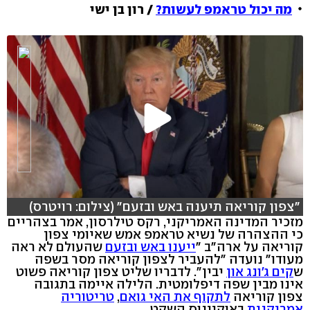
מה יכול טראמפ לעשות?
/ רון בן ישי
"צפון קוריאה תיענה באש ובזעם" (צילום: רויטרס)
מזכיר המדינה האמריקני, רקס טילרסון, אמר בצהריים
כי ההצהרה של נשיא טראמפ אמש שאיומי צפון
קוריאה על ארה"ב "
ייענו באש ובזעם
שהעולם לא ראה
מעודו" נועדה "להעביר לצפון קוריאה מסר בשפה
ש
קים ג'ונג און
יבין". לדבריו שליט צפון קוריאה פשוט
אינו מבין שפה דיפלומטית. הלילה איימה בתגובה
צפון קוריאה
לתקוף את האי גואם
,
טריטוריה
אמריקנית
באוקיינוס השקט.