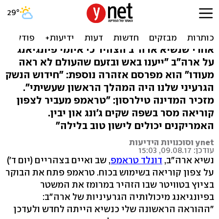
טראמפ לצפון קוריאה: הגרעין
שלנו חזק מאי פעם
אחרי שנשיא ארה"ב הצהיר כי איומי פיונגיאנג
על ארה"ב "ייענו באש ובזעם שהעולם לא ראה
מעודו" הוא מפרסם אזהרה נוספת: "חידוש הנשק
הגרעיני שלנו היה המהלך הראשון שעשיתי".
מזכיר המדינה טילרסון: "טראמפ מעביר לצפון
קוריאה מסר בשפה שקים ג'ונג און יבין.
האמריקנים יכולים לישון טוב בלילה"
ynet וסוכנויות הידיעות
עודכן: 09.08.17, 15:03
נשיא ארה"ב,
דונלד טראמפ
, שב ואיים בצהריים (יום ד')
על צפון קוריאה בשימוש בכוח. טראמפ פתח את הבוקר
בציוץ בטוויטר שבו הזהיר במרומז את המשטר
בפיונגיאנג מיכולותיה הגרעיניות של ארה"ב:
"ההוראה הראשונה שלי כנשיא הייתה לחדש ולעדכן