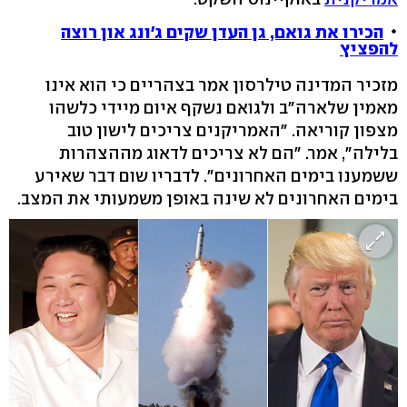
הכירו את גואם, גן העדן שקים ג'ונג און רוצה
להפציץ
מזכיר המדינה טילרסון אמר בצהריים כי הוא אינו
מאמין שלארה"ב ולגואם נשקף איום מיידי כלשהו
מצפון קוריאה. "האמריקנים צריכים לישון טוב
בלילה", אמר. "הם לא צריכים לדאוג מההצהרות
ששמענו בימים האחרונים". לדבריו שום דבר שאירע
בימים האחרונים לא שינה באופן משמעותי את המצב.