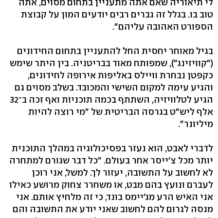
לי תיאוריה שאם אתה מתעניין בתחום מסוים, אתה
טוב בו. בגלל זה גברים רבים יודעים המון על קבוצת
הספורט האהובה עליהם".
בגיל מאוחר יחסית החל להתעניין בתחום החידונים
("קוויזינג"), שמפותח מאוד בבריטניה. בין היתר שימש
כקפטן נבחרת וויילס באליפות אירופה לחידונים,
והגיע עימה למקום השישי והמכובד. בשלב מסוים גם
הגיע לטלוויזיה, השתתף בכמה תוכניות ואף זכה ב־32
אלף ליש"ט בגרסה הבריטית של "מי רוצה להיות
מיליונר".
לדברי לאבט, הוא נעזר בפסיכולוגיה במהלך התוכנית
יותר מכל צ'ייסר אחר בעולם. "כל דבר שגורם למתחרה
לא לחשוב על התשובה, יעזור לך. למשל, אני רוכן
לעברם ונועץ בהם מבט, או משחרר צחוק מרושע כאילו
אני האיש הרע מג'יימס בונד, כי זה מלחיץ אותם. אני
מנסה לגרום להם לחשוב שאני יודע את התשובה והם