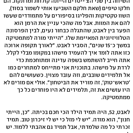
השיחה בין שני הצ'ייסרים הייתה קולחת ומרתקת. הם
חלקו טיפים (שאת חלקם השביעו אותי לשמור בסוד),
השוו טקטיקות והפליגו בסיפורים על מתמודדים שעשו
להם את המוות. אבל מה שהכי עניין את הרמן הוא
הפער בין לאבט, שהתגלה כבחור נעים, לבין הפרסונה
הטלוויזיונית המאיימת שלו. "הייתי מורה למתמטיקה
במשך כ־15 שנים", הסביר לאבט. "לאורך תקופה ארוכה
כזו אתה לומד איך להעמיד מישהו במקומו מבלי לקלל.
אתה חייב להשתמש בשפה עדינה ומתוחכמת כדי
לרדת על מישהו. בתוכנית אני מתייחס למתחרים כמו
אל תלמידים שובבים, וזה עובד מצוין. כשעושים להם
'טראש־טוק', זה מוריד את הביטחון". אולי אם מורים לא
היו עושים את זה, תלמידים לא היו פוחדים כל כך
ממתמטיקה.
לאבט, 52, היה תמיד הילד הכי חכם בכיתה. "כן, הייתי
חנון", הוא מודה. "יש לי מזל כי יש לי זיכרון טוב. תמיד
זכרתי כל מה שלמדתי, אבל תמיד גם אהבתי ללמוד. יש