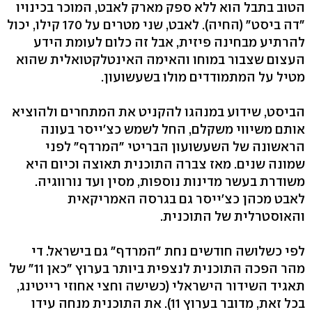
הטוב בתבל הוא ללא ספק מארק לאבט, המוכר בכינויו
"דה ביסט" (החיה). לאבט, שני מטרים על 170 קילו, יכול
להרתיע מבחינה פיזית, אבל זה כלום לעומת הידע
העצום שצבור במוחו והאימה האינטלקטואלית שהוא
מטיל על המתמודדים מולו בשעשועון.
הביסט, שידוע במנהגו להקניט את המתחרים ולהוציא
אותם משיווי משקלם, החל לשמש כצ'ייסר בעונה
הראשונה של השעשועון הבריטי "המרדף" לפני
שמונה שנים. מאז צברה התוכנית תאוצה וכיום היא
משודרת בעשר מדינות נוספות, מסין ועד נורווגיה.
לאבט מכהן כצ'ייסר גם בגרסה האמריקאית
והאוסטרלית של התוכנית.
לפי כשלושה חודשים נחת "המרדף" גם בישראל. די
מהר הפכה התוכנית לנצפית ביותר בערוץ "כאן 11" של
תאגיד השידור הישראלי (כשישה וחצי אחוזי רייטינג,
בכל זאת, מדובר בערוץ 11). את התוכנית מנחה עידו