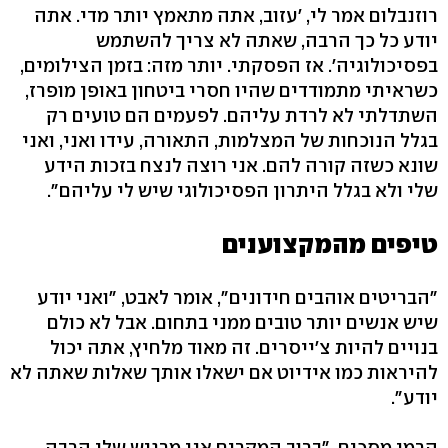
רוזנבלום אמר לי, 'עזוב, אתה מתאמץ יותר מדי. אתה
יודע כל כך הרבה, שאתה לא צריך להשתמש
בפסיכולוגיה'. אז הפסקתי. יותר מזה: בזמן הצילומים,
כשראיתי מתמודדים שהיו חסרי ביטחון באופן מופרז,
השתדלתי לא לרדת עליהם. לפעמים הם טועים רק
בגלל הנוכחות של המצלמות, התאורה, עידו ואני, ואני
שונא כשזה קורה להם. אני רוצה לנצח בזכות הידע
שלי ולא בגלל היתרון הפסיכולוגי שיש לי עליהם".
טיפים מהמקצוענים
"הבריטים אוהבים חידונים", אומר לאבט, "ואני יודע
שיש אנשים יותר טובים ממני בתחום. אבל לא כולם
בנויים להיות צ'ייסרים. זה מאוד מלחיץ, אתה יכול
להיראות כמו אידיוט אם ישאלו אותך שאלות שאתה לא
יודע".
הרמן מסכים. "ברוב המקרים אני מרגיש שלי הרבה