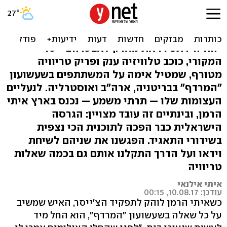
מפלצת הטריוויה
הוא בגובה שני מטר, שוקל 170 קילו והכינוי שלו
"החיה". תכירו את מארק לאבט: הצ'ייסר
המקורי, כוכב טלוויזיה ענק ופריק טריוויה
מטורף, שמטיל אימה על המשתתפים בשעשועון
"המרדף" בבריטניה, ארה"ב ואוסטרליה. לנעליים
העצומות שלו — תרתי משמע — נכנס בארץ איתי
הרמן, ובינתיים זה עובד מצויין: הגרסה
הישראלית כבר הפכה לתוכנית הכי נצפית
בשידורי התאגיד. הפגשנו את שניהם לשיחת
וידאו ועל הדרך התקלנו אותם גם בכמה שאלות
טריוויה
איתי אילנאי
עודכן: 10.08.17, 00:15
כשאיתי הרמן לוהק לתפקיד הצ'ייסר, האיש שמשיב
על כל שאלה בשעשועון "המרדף", הוא החל מיד