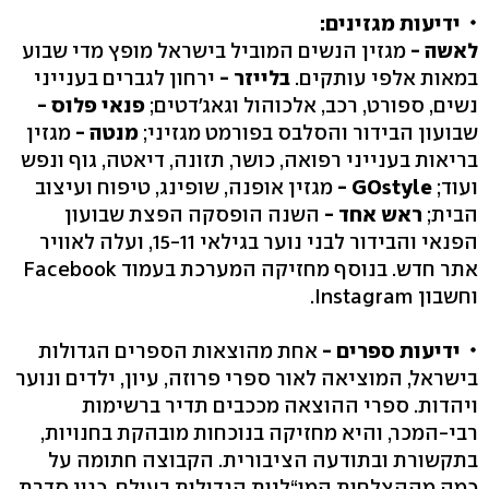
ידיעות מגזינים:
לאשה -
מגזין הנשים המוביל בישראל מופץ מדי שבוע
במאות אלפי עותקים.
בלייזר -
ירחון לגברים בענייני
נשים, ספורט, רכב, אלכוהול וגאג'דטים;
פנאי פלוס -
שבועון הבידור והסלבס בפורמט מגזיני;
מנטה -
מגזין
בריאות בענייני רפואה, כושר, תזונה, דיאטה, גוף ונפש
ועוד;
GOstyle -
מגזין אופנה, שופינג, טיפוח ועיצוב
הבית;
ראש אחד -
השנה הופסקה הפצת שבועון
הפנאי והבידור לבני נוער בגילאי 15-11, ועלה לאוויר
אתר חדש. בנוסף מחזיקה המערכת בעמוד Facebook
וחשבון Instagram.
ידיעות ספרים -
אחת מהוצאות הספרים הגדולות
בישראל, המוציאה לאור ספרי פרוזה, עיון, ילדים ונוער
ויהדות. ספרי ההוצאה מככבים תדיר ברשימות
רבי-המכר, והיא מחזיקה בנוכחות מובהקת בחנויות,
בתקשורת ובתודעה הציבורית. הקבוצה חתומה על
כמה מההצלחות המו“ליות הגדולות בעולם, כגון סדרת