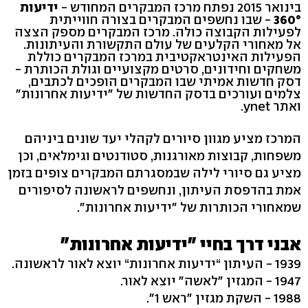
בינואר 2015 נפתח מרכז המבקרים המחודש -
ידיעות
360°
- שבו נחשפים המבקרים בצורה חווייתית
לפעילות הקבוצה כולה. מרכז המבקרים מספק הצצה
אל מאחורי הקלעים של עולם התקשורת והעיתונות.
הפעילות האינטראקטיבית במרכז המבקרים כוללת
משחקים וחידונים, סרטים מקצועיים וגולת הכותרת -
דסק חדשות אמיתי שבו המבקרים הופכים לכתבים,
צלמים ועורכים בדסק החדשות של "ידיעות אחרונות"
ואתר ynet.
המרכז מציע מגוון סיורים לקהלי יעד שונים ביניהם
משפחות, קבוצות מאורגנות, סטודנטים וגימלאים, וכן
מציע גם סיורי לילה שבמסגרתם המבקרים צופים בזמן
אמת בהדפסת העיתון, ונחשפים לראשונה לסיפורים
שמאחורי הכותרות של "ידיעות אחרונות".
אבני דרך בחיי "ידיעות אחרונות"
1939 - העיתון “ידיעות אחרונות“ יוצא לאור לראשונה.
1947 - המגזין "לאשה" יוצא לאור.
1988 - השקת מגזין "ראש 1".