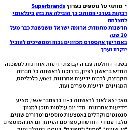
מותגי על נוספים בערוץ
Superbrands
דבקות בערכי המותג: כך הובילה את בזק בינלאומי
להצלחה
חדשנות מתמדת: ארומה ישראל משגשגת כבר מעל
20 שנה
באמריקן אקספרס מכוונים גבוה וממשיכים להוביל
יוקרה וערך
בשנה החולפת עברה קבוצת ידיעות אחרונות למשכנה
החדש בראשון לציון, בו רוכזו לראשונה כל חברות
הקבוצה, לרבות ידיעות אחרונות, ynet, כלכליסט,
המגזינים, ידיעות ספרים ועוד.
מאז יצא לאור לראשונה ב-11 בדצמבר 1939, מציע
“ידיעות אחרונות“ מדי יום עולמות תוכן למגוון
סגמנטים וקהלים באמצעות מוספים ומדורים שונים.
מלבד עמודי החדשות, מפרסם העיתון גם את המוספים
“24 שעות“, “ממון“ ו“ספורט“. בנוסף, במהלך ימות