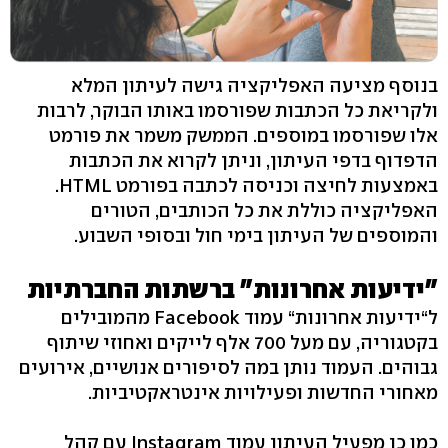
בנוסף מציעה האפליקציה גישה לעיתון המלא
ולקריאת כל הכתבות שפורסמו באותו הבוקר, לרבות
אלו שפורסמו במוספים. הממשק משמר את פורמט
הדפדוף בדפי העיתון, וניתן לקרוא את הכתבות
באמצעות לחיצה וכניסה לכתבה בפורמט HTML.
האפליקציה כוללת את כל הכותבים, הטורים
והמוספים של העיתון בימי חול ובסופי השבוע.
"ידיעות אחרונות" ברשתות החברתיות
ל“ידיעות אחרונות“ עמוד Facebook מהמובילים
בקטגוריה, עם מעל 700 אלף לייקים ואחוזי שיתוף
גבוהים. העמוד נותן במה לסיפורים אנושיים, אירועים
מאחורי החדשות ופעילויות אינטראקטיביות.
כמו כן מפעיל העיתון עמוד Instagram עם קהל