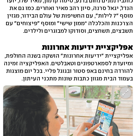
כותביו נמנים נחום ברנע, סימה קדמון, מאיר שלו, יועז
הנדל, יגאל סרנה, סיון רהב מאיר ואחרים. כמו גם את
מוסף "7 לילות", עם החשיפות של עולם הבידור, מגזין
הצרכנות והכלכלה “ממון שישי" ומוסף "פיצוחים" עם
תשבצים, תשחצים, וסודוקו למבוגרים ולילדים.
אפליקציית ידיעות אחרונות
אפליקציית "ידיעות אחרונות" הושקה בשנה החולפת,
ומיועדת לסמארטפונים וטאבלטים. האפליקציה זמינה
להורדה בחינם באפ סטור ובגוגל פליי. בכל יום מוצגות
בעמוד הבית מגוון כתבות שונות מתכני העיתון.