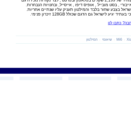
המכשיר יימכר במחיר של 2,199 שקלים בפלאפון ובפרטנר, לצד נקודות מכירה גם
ות KSP , אייבורי , בסט מובייל , אופיס דיפו , אייסייל, ובחנויות הנבחרות.
שראל בצבע שחור בלבד והמילטון תעניק עליו שנתיים אחריות.
ד יגיע לישראל גם הדגם שכולל 128GB זיכרון פנימי.
ה? כתבו לנו
Xi
Mi6
שיאומי
המילטון