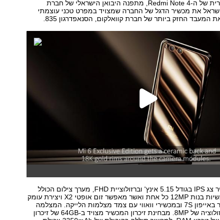
ההצלחה המטאורית של ה-Redmi Note 4, מתפנה היבואן הישראלי של חברת
ישראל את מכשיר הדגל של החברה שמצויד במפרט טכני עוצמתי
ת המעבד החזק ביותר של חברת קוואלקום, הסנאפדרגון 835.
עוד מציע המכשיר צג IPS בגודל 5.15 אינץ' וברזולוציית FHD, מערך צילום הכולל
שתי מצלמות ראשיות בנות 12MP כל אחת ואשר מאפשר זום אופטי X2 ויצירת עומק
שדה כמו במכשיר באייפון 7S ובמכשירי וואווי עם צמד מצלמות הלייקה. המצלמה
הקדמית היא ברזולוציה של 8MP. מבחינת זיכרון המכשיר מצויד ב-64GB של זיכרון