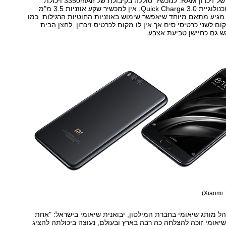
אחסון לצד 6GB של זיכרון RAM. למכשיר סוללה בקיבולת של 3350mAh ויכולת
טעינה מהירה בטכנולוגיית Quick Charge 3.0. אין למכשיר שקע אוזניות 3.5 מ"מ
גיע מתאם מיוחד שיאפשר שימוש באוזניות החוטיות הרגילות. כמו
ום לשני כרטיסי סים אך אין לו מקום לכרטיס זיכרון. לחצן הבית
 גם כחיישן טביעת אצבע.
X)
הל מותג שיאומי בחברת המילטון, יבואנית שיאומי בישראל: "אחת
אומי זוכה להצלחה כה רבה בארץ ובעולם, נעוצה ביכולתה להציג