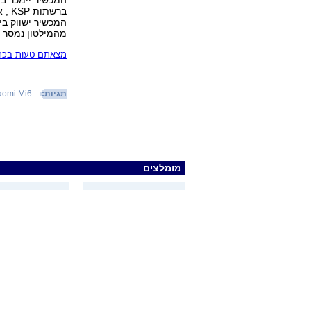
ברשת
המכשיר ישווק בי
מהמילטון נמסר כי בעתי
מצאתם טעות בכתב
תגיות:
aomi Mi6
מומלצים