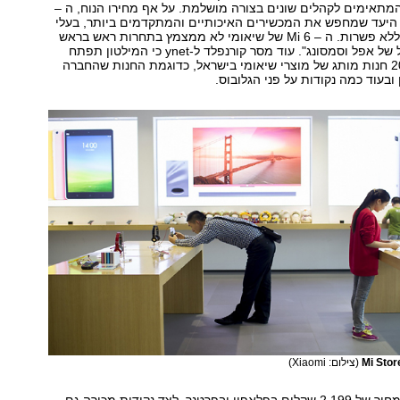
מתאימים לקהלים שונים בצורה מושלמת. על אף מחירו הנוח, ה –
לקהל היעד שמחפש את המכשירים האיכותיים והמתקדמים ביותר, בעלי
מפרטים טכניים ללא פשרות. ה – Mi 6 של שיאומי לא ממצמץ בתחרות ראש בראש
מול מכשירי הדגל של אפל וסמסונג". עוד מסר קורנפלד ל-ynet כי המילטון תפתח
במהלך שנת 2018 חנות מותג של מוצרי שיאומי בישראל, כדוגמת החנות שהחברה
ובעוד כמה נקודות על פני הגלובוס.
(צילום: Xiaomi)