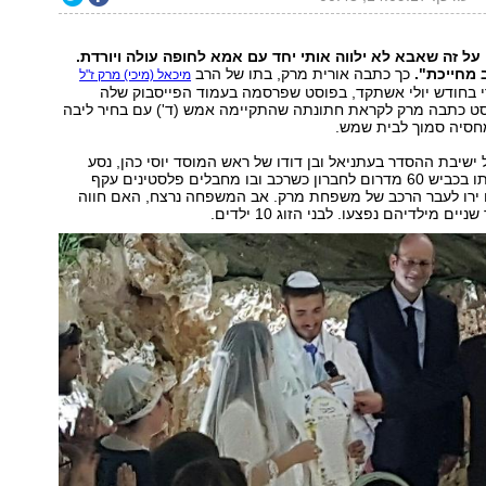
ל זה שאבא לא ילווה אותי יחד עם אמא לחופה עולה ויורדת.
 מחייכת".
כך כתבה אורית מרק, בתו של הרב
מיכאל (מיכי) מרק ז"ל
י בחודש יולי אשתקד, בפוסט שפרסמה בעמוד הפייסבוק שלה
ט כתבה מרק לקראת חתונתה שהתקיימה אמש (ד') עם בחיר ליבה
מחסיה סמוך לבית שמש.
ישיבת ההסדר בעתניאל ובן דודו של ראש המוסד יוסי כהן, נסע
ברכב עם משפחתו בכביש 60 מדרום לחברון כשרכב ובו מחבלים פלסטינים עקף
ירו לעבר הרכב של משפחת מרק. אב המשפחה נרצח, האם חווה
ם מילדיהם נפצעו. לבני הזוג 10 ילדים.