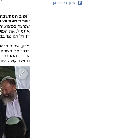
שתף בפייסבוק
"ושוב המחשבה ע
שוב דומעת ושוב
שנרצח בפיגוע יר
אתמול. את הפוס
דניאל אטינגר ב
מרק, שהיה מנהל 
אותם. המחבלים 
נפצעה קשה ועוד שניי