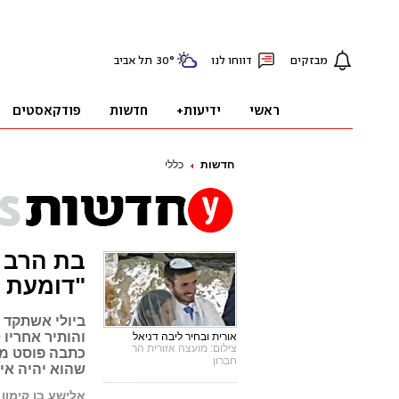
חדשות
כללי
בת הרב 
"דומעת ו
ביולי אשתקד נ
אורית ובחיר ליבה דניאל
צילום: מועצה אזורית הר
כתבה פוסט מר
חברון
שהוא יהיה אית
אלישע בן קימון