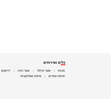
כלים ושירותים
מניות
שער הדולר
שער היורו
דרושים
|
|
|
|
פיתוח אתרים
פיתוח אפליקציות
|
|