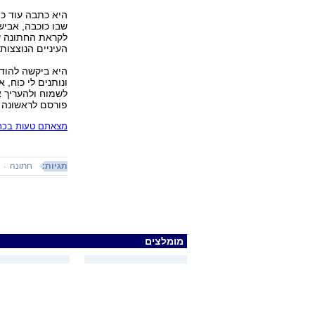
היא כתבה עוד כי 
שבו כוכבה, אבישי
לקראת החתונה של
העיניים הנוצצות
היא ביקשה להודו
ונותנים לי כוח,
לשמוח ולהעריך א
פורסם לראשונה 13.09.17, 22:08
מצאתם טעות בכתב
תגיות:
חתונה
מומלצים