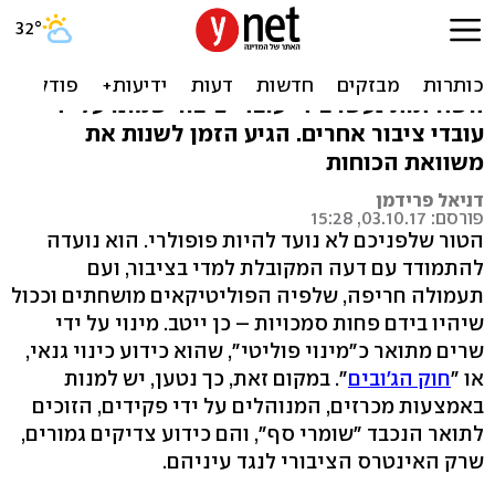
זה לא "חוק הג'ובים"
יש פוליטיקאים מושחתים, אבל רוב מעשי
השחיתות נעשו בידי עובדי ציבור שמונו על ידי
עובדי ציבור אחרים. הגיע הזמן לשנות את
משוואת הכוחות
דניאל פרידמן
פורסם: 03.10.17, 15:28
הטור שלפניכם לא נועד להיות פופולרי. הוא נועדה
להתמודד עם דעה המקובלת למדי בציבור, ועם
תעמולה חריפה, שלפיה הפוליטיקאים מושחתים וככול
שיהיו בידם פחות סמכויות – כן ייטב. מינוי על ידי
שרים מתואר כ"מינוי פוליטי", שהוא כידוע כינוי גנאי,
או "
חוק הג'ובים
". במקום זאת, כך נטען, יש למנות
באמצעות מכרזים, המנוהלים על ידי פקידים, הזוכים
לתואר הנכבד "שומרי סף", והם כידוע צדיקים גמורים,
שרק האינטרס הציבורי לנגד עיניהם.