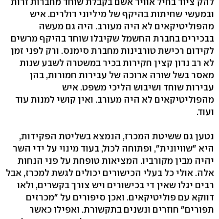
להק ציוד בחיל אוויר אשם בקבלת שוחד מחברות זרות
ובמעשי שחיתות בהיקף של מיליוני דולרים. איש
מהפוליטיקאים לא היה מעורב. היה גם מעשה
בבכירים בחברת החשמל שקיבלו שוחד בהיקף מרשים
לקידום רכישת טורבינות מחברת סימנס. ורק לפני זמן
לא רב נדון קצין חקירות בכיר במשטרה לשבע שנות
מאסר בשל שורה ארוכה של עבירות חמורות, בהן
עבירות שוחד ושיבוש הליכי משפט. איש
מהפוליטיקאים לא היה מעורב. ואין קושי למנות עוד
ועוד.
נטען גם ששיטת המכרז, הנמצא בשליטת הפקידות,
היא "שוויונית", ופתוחה לכול, בעוד מינוי על ידי השר
יהיה מבין מקורביו. המציאות טופחת על פני הנחות
אלה. אולי כל בעלי הכישורים יכולים לגשת למכרז, אבל
רבים יגלו שאין די בכישורים ויש צורך בקשרים, ולאו
דווקא עם פוליטיקאים. ואכן סיפורים על "מכרזים
תפורים" חוזרים ונשנים בתקשורת. ואפילו כאשר