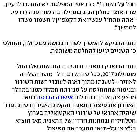
חבל על רשת ב'". כל ראשי המפלגות לא התנגדו לרעיון.
שר האוצר כחלון הגיב בתחילה בהומור ופנה לדרעי:
"אתה מתחיל עכשיו את הקמפיין? תשמור משהו
להמשך".
נתניהו ביקש להמשיך לשוחח בנושא עם כחלון, והוחלט
כי השניים יגיעו להחלטה משותפת.
נתניהו נאבק בתאגיד ובחטיבת החדשות שלו החל
מתחילת 2017, ככל שהתקרב והלך מועד העלייה
לאוויר - לטענתו מתוך דאגה לעובדי רשות השידור
ובנימוק שההחלטה על סגירתה חמקה ממנו במהלך
מבצע צוק איתן. בהובלתו
אישרה הכנסת
במאי
האחרון את פיצול התאגיד והקמת תאגיד חדשות נפרד
שיהיה אחראי על שידורי האקטואליה בערוץ
הטלוויזיה ובתחנות הרדיו של התאגיד. מאז הוציא
בג"ץ צו על-תנאי המעכב את הפיצול.