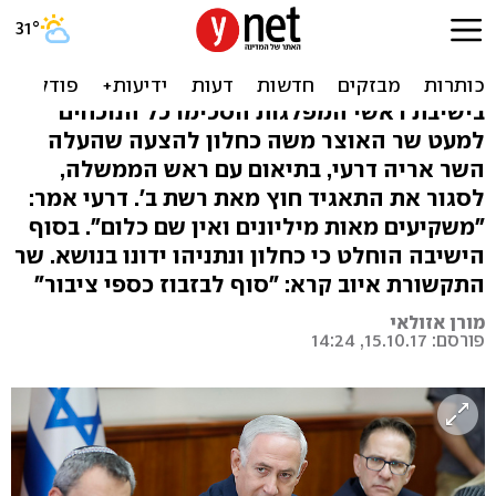
פרסום ראשון: נתניהו שוב
יוזם את סגירת התאגיד
בישיבת ראשי המפלגות הסכימו כל הנוכחים
למעט שר האוצר משה כחלון להצעה שהעלה
השר אריה דרעי, בתיאום עם ראש הממשלה,
לסגור את התאגיד חוץ מאת רשת ב'. דרעי אמר:
"משקיעים מאות מיליונים ואין שם כלום". בסוף
הישיבה הוחלט כי כחלון ונתניהו ידונו בנושא. שר
התקשורת איוב קרא: "סוף לבזבוז כספי ציבור"
מורן אזולאי
פורסם: 15.10.17, 14:24