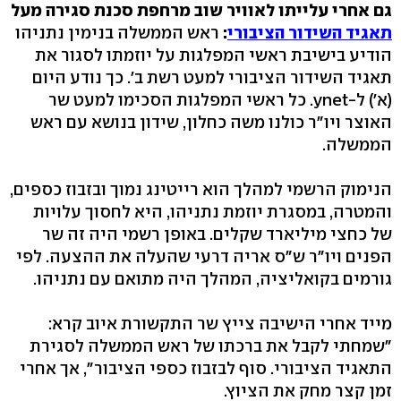
גם אחרי עלייתו לאוויר שוב מרחפת סכנת סגירה מעל
תאגיד השידור הציבורי
:
ראש הממשלה בנימין נתניהו
הודיע בישיבת ראשי המפלגות על יוזמתו לסגור את
תאגיד השידור הציבורי למעט רשת ב'. כך נודע היום
(א') ל-ynet. כל ראשי המפלגות הסכימו למעט שר
האוצר ויו"ר כולנו משה כחלון, שידון בנושא עם ראש
הממשלה.
הנימוק הרשמי למהלך הוא רייטינג נמוך ובזבוז כספים,
והמטרה, במסגרת יוזמת נתניהו, היא לחסוך עלויות
של כחצי מיליארד שקלים. באופן רשמי היה זה שר
הפנים ויו"ר ש"ס אריה דרעי שהעלה את ההצעה. לפי
גורמים בקואליציה, המהלך היה מתואם עם נתניהו.
מייד אחרי הישיבה צייץ שר התקשורת איוב קרא:
"שמחתי לקבל את ברכתו של ראש הממשלה לסגירת
התאגיד הציבורי. סוף לבזבוז כספי הציבור", אך אחרי
זמן קצר מחק את הציוץ.