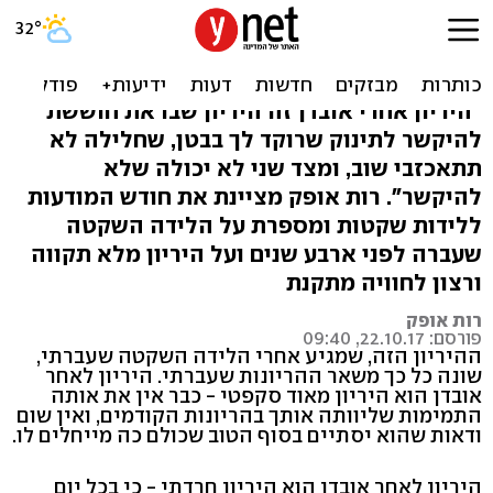
ההיריון החרדתי שלי אחרי
לידה שקטה
"היריון אחרי אובדן זה היריון שבו את חוששת
להיקשר לתינוק שרוקד לך בבטן, שחלילה לא
תתאכזבי שוב, ומצד שני לא יכולה שלא
להיקשר". רות אופק מציינת את חודש המודעות
ללידות שקטות ומספרת על הלידה השקטה
שעברה לפני ארבע שנים ועל היריון מלא תקווה
ורצון לחוויה מתקנת
רות אופק
פורסם: 22.10.17, 09:40
ההיריון הזה, שמגיע אחרי הלידה השקטה שעברתי,
שונה כל כך משאר ההריונות שעברתי. היריון לאחר
אובדן הוא היריון מאוד סקפטי - כבר אין את אותה
התמימות שליוותה אותך בהריונות הקודמים, ואין שום
ודאות שהוא יסתיים בסוף הטוב שכולם כה מייחלים לו.
היריון לאחר אובדן הוא היריון חרדתי - כי בכל יום