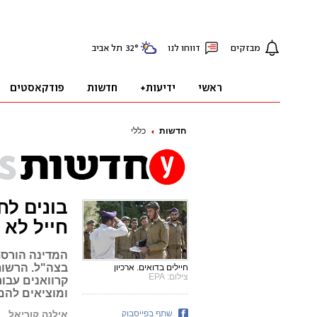
חדשות
כללי
בונים לח
חייל לא
המדינה הורסת
בצה"ל. הרשות
חיילים בדואים. ארכיון
צילום: EPA
קרוואנים עבו
ומוציאים להם 
שתף בפייסבוק
אילנה קוריאל