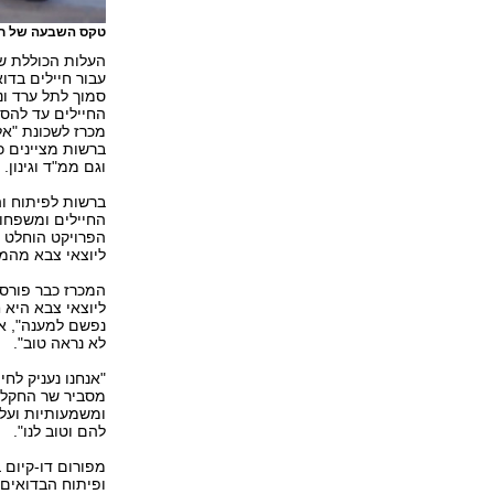
טקס השבעה של חיי
עבור חיילים בדו
סמוך לתל ערד ונ
החיילים עד להסד
מכרז לשכונת "אל
ברשות מציינים כ
וגם ממ"ד וגינון.
ברשות לפיתוח וה
החיילים ומשפחו
הפרויקט הוחלט ל
ליוצאי צבא מהמג
המכרז כבר פורסם
ליוצאי צבא היא 
נפשם למענה", או
לא נראה טוב".
"אנחנו נעניק לח
מסביר שר החקלאו
ומשמעותיות ועל 
להם וטוב לנו".
מפורום דו-קיום 
ופיתוח הבדואים: