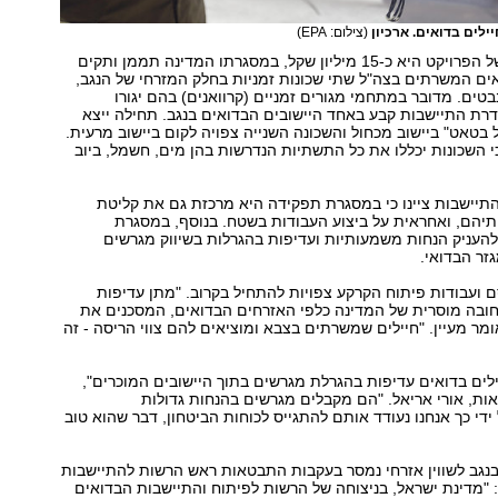
לים בדואים. ארכיון
(צילום: EPA)
העלות הכוללת של הפרויקט היא כ-15 מיליון שקל, במסגרתו המדינה תממן ותקים
אים המשרתים בצה"ל שתי שכונות זמניות בחלק המזרחי של הנגב,
בטים. מדובר במתחמי מגורים זמניים (קרוואנים) בהם יגורו
רת התיישבות קבע באחד היישובים הבדואים בנגב. תחילה ייצא
 בטאט" ביישוב מכחול והשכונה השנייה צפויה לקום ביישוב מרעית.
י השכונות יכללו את כל התשתיות הנדרשות בהן מים, חשמל, ביוב
תיישבות ציינו כי במסגרת תפקידה היא מרכזת גם את קליטת
תיהם, ואחראית על ביצוע העבודות בשטח. בנוסף, במסגרת
העניק הנחות משמעותיות ועדיפות בהגרלות בשיווק מגרשים
זר הבדואי.
 ועבודות פיתוח הקרקע צפויות להתחיל בקרוב. "מתן עדיפות
חובה מוסרית של המדינה כלפי האזרחים הבדואים, המסכנים את
מר מעיין. "חיילים שמשרתים בצבא ומוציאים להם צווי הריסה - זה
יילים בדואים עדיפות בהגרלת מגרשים בתוך היישובים המוכרים",
ת, אורי אריאל. "הם מקבלים מגרשים בהנחות גדולות
ידי כך אנחנו נעודד אותם להתגייס לכוחות הביטחון, דבר שהוא טוב
בנגב לשווין אזרחי נמסר בעקבות התבטאות ראש הרשות להתיישבות
 "מדינת ישראל, בניצוחה של הרשות לפיתוח והתיישבות הבדואים