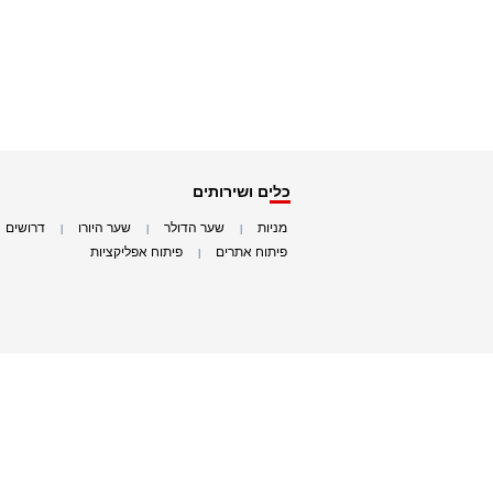
כלים ושירותים
מניות
שער הדולר
שער היורו
דרושים
|
|
|
|
פיתוח אתרים
פיתוח אפליקציות
|
|