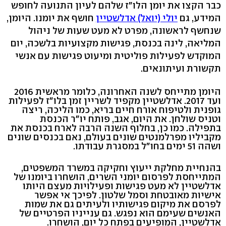
כבר הקצו את יומן הלו"ז שלהם לעיון התנועה לחופש
המידע, גם
יולי (יואל) אדלשטיין
חושף את יומנו. היומן,
שנחשף לראשונה, מפרט לא מעט שעות של ניהול
המליאה, לינה בכנסת, פגישות מקצועיות בלשכה, יום
המוקדש לפעילות פוליטית ומיעוט פגישות עם אנשי
תקשורת ועיתונאים.
היומן מתייחס לשנה האחרונה, כלומר מראשית 2016
ועד 2017. אדלשטיין מקפיד לשריין זמן בלו"ז לפעילות
גופנית ולטיפוח אורח חיים בריא, כמו הליכה, ריצה
וטניס שולחן. את היום, אגב, פותח יו"ר הכנסת
בתפילה. כמו כן, בחלוף השנה הרבה לארח בכנסת את
מקביליו מפרלמנטים שונים בעולם, נאם בכנסים שונים
ושהה 51 ימים בחו"ל במסגרת עבודתו.
בהנחיית מחלקת ייעוץ וחקיקה במשרד המשפטים,
המתייחסת לפרסום יומני השרים, הושחרו ביומנו של
אדלשטיין לא מעט פגישות ופעילויות מעצם היותו
אישיות מאובטחת וסמל שלטון. לפיכך אי אפשר
לפרסם את מיקום פגישותיו ולעיתים גם את שמות
האנשים שעימם הוא נפגש. גם ענייניו הפרטיים של
אדלשטיין, המופיעים בפתח כל יום, הושחרו.