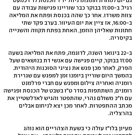
גם יום למחרת חתונתו ניהל יו"ר הכנסת לו"ז כמעט
רגיל. ב-11:00 בבוקר כבר שוריינו פגישות עבודה עם
צוות משרדו. אחר כך שהה בכנסת ופתח את המליאה
ב-16:00, אז ציין את יום העיוור. בערב פקד שתי
חתונות שאליהן הוזמן, האחת בפתח תקווה והשנייה
בקיסריה.
ב-22 בינואר השנה, לדוגמה, פתח את המליאה בשעה
11:00 בבוקר, קיים פגישה עם אנשי דת בנושאים שעל
הפרק, לאחר מכן פגש את נציגי הסוכנות היהודית.
בהמשך היום שוריין ביומנו זמן למפגש עם שגרירת
רומניה ואחריה צילום ומפגש עם חברי פרלמנט
רומנים, השתתפות בסדר ט"ו בשבט של הכנסת ופגישה
עם ח"כ משולם נהרי, שהתפטר והגיש לאדלשטיין את
מכתב ההתפטרות. לאחר מכן יצא לניחום אבלים
בהרצליה.
מעיון בלו"ז עולה כי בשעת הצהריים הוא נוהג