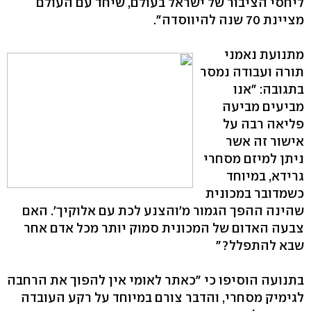
ליחסי הציבור של ישראל בעולם, שיחד עם העולם
מציינת 70 שנה להיווסדה".
מתנועת נאמני
תורה ועבודה נמסר
בתגובה: "אנו
מביעים מביעה
פליאה רבה על
אישור זה אשר
ניתן למיזם מסחרי
גרידא, במיוחד
כשמדובר במכונית
שהינה ההפך הגמור מ'והצנע לכת עם אלוקיך'. האם
צבעה האדום של המכונית סמוק יותר מכל אדם אחר
שבא להתפלל?"
בתנועה הוסיפו כי "כאתר לאומי אין להפוך את הרחבה
לגימיק מסחרי, והדבר צורם במיוחד על רקע העובדה