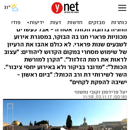
ביקורת חריפה: עשרים פרארי
- על רחבת הכותל
החניה ברחבת הכותל אסורה - אבל כעשרים
מכוניות פרארי חנו בה הבוקר, במסגרת אירוע
לשבעים שנות פרארי. לא כולם אהבו את הרעיון
של שימוש מסחרי במקום הקדוש ליהודים: "עצוב
לראות את רמת הזלזול". "הקרן למורשת
הכותל": "מדובר בביקור ולא באירוע יחסי ציבור".
השר לשירותי דת ורב הכותל: "ביום ראשון -
ישיבה להפקת לקחים"
יעל פרידסון וקובי נחשוני
פורסם: 03.11.17, 11:58