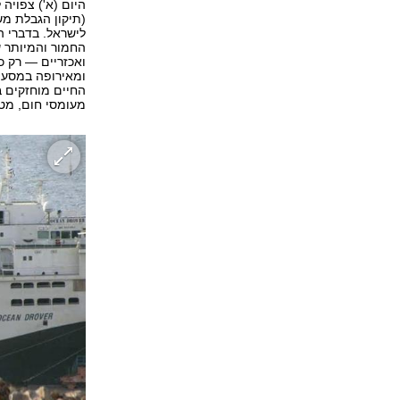
היום (א') צפויה
(תיקון הגבלת מש
לישראל. בדברי 
החמור והמיותר 
ואכזריים — רק כ
ומאירופה במסעו
החיים מוחזקים 
מעומסי חום, מטל