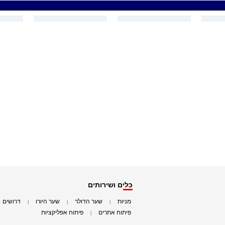
כלים ושירותים
מניות
שער הדולר
שער היורו
דרושים
|
|
|
|
פיתוח אתרים
פיתוח אפליקציות
|
|