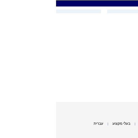
בעלי מקצוע
עברית
|
|