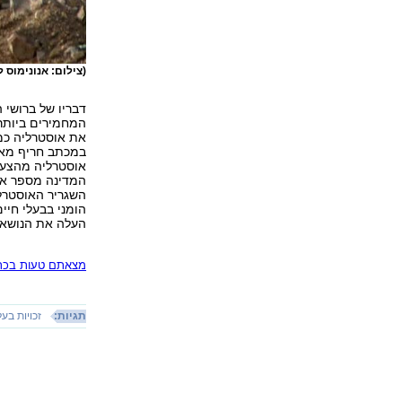
(צילום: אנונימוס ל
דבריו של ברושי
המחמירים ביותר 
את אוסטרליה כמק
במכתב חריף מאו
אוסטרליה מהצעת
המדינה מספר אח
השגריר האוסטרל
הומני בבעלי חיי
העלה את הנושא ב
מצאתם טעות בכתב
תגיות:
זכויות בעל