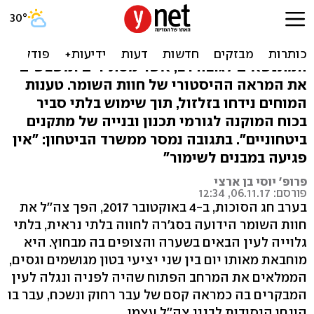
מי ישמור על חוות השומר?
"במקום נבנו בהשקעה גדולה שני יציעי הבטון
המתנשאים לגובה רב, אשר מסתירים ומשבשים
את המראה ההיסטורי של חוות השומר. טענות
המוחים נידחו בזלזול, תוך שימוש בלתי סביר
בכוח המוקנה לגורמי תכנון ובנייה של מתקנים
ביטחוניים". בתגובה נמסר ממשרד הביטחון: "אין
פגיעה במבנים לשימור"
פרופ' יוסי בן ארצי
פורסם: 06.11.17, 12:34
בערב חג הסוכות, ב-4 באוקטובר 2017, הפך צה''ל את
חוות השומר הידועה בסג'רה לחווה בלתי נראית, בלתי
גלוייה לעין הבאים בשערה והצופים בה מבחוץ. היא
מוחבאת מאותו יום בין שני יציעי בטון מגושמים וגסים,
הממלאים את המרחב הפתוח שהיה לפניה ונגלה לעין
המבקרים בה כמראה קסם של עבר רחוק ונשכח, עבר בו
הונחו היסודות לבנין צה''ל עצמו.