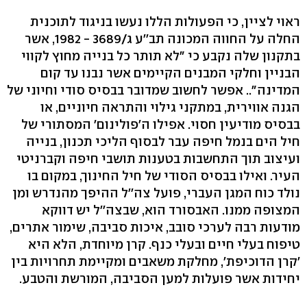
ראוי לציין, כי הפעולות הללו נעשו בניגוד לתוכנית
החלה על החווה המכונה תב''ע ג/3689 - 1982, אשר
בתקנון שלה נקבע כי "לא תותר כל בנייה מחוץ לקווי
הבניין וחלקי המבנים הקיימים אשר נבנו עד קום
המדינה".. אפשר לחשוב שמדובר בבסיס סודי וחיוני של
הגנה אווירית, במתקני גילוי והתראה חיוניים, או
בבסיס מודיעין חסוי. אפילו ה'פולינום' המסתורי של
חיל הים בנמל חיפה עבר לבסוף הליכי תכנון, בנייה
ועיצוב תוך התחשבות בטענות תושבי חיפה וקברניטי
העיר. ואילו בבסיס הסודי של חיל החינוך, במקום בו
נולד כוח המגן העברי, פועל צה''ל ההיפך מהנדרש ומן
המצופה ממנו. האבסורד הוא, שבצה''ל יש דווקא
מודעות רבה לערכי סובב, איכות סביבה, שימור אתרים,
טיפוח בעלי חיים ובעלי כנף. קרן מיוחדת, הלא היא
'קרן הדוכיפת', מחלקת משאבים ומקיימת תחרויות בין
יחידות אשר פועלות למען הסביבה, המורשת והטבע.