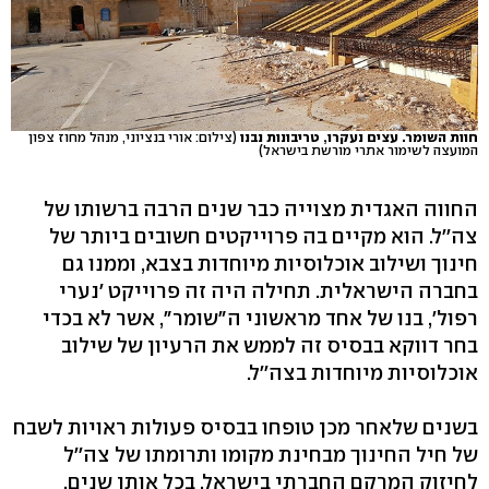
חוות השומר. עצים נעקרו, טריבונות נבנו
(צילום: אורי בנציוני, מנהל מחוז צפון
המועצה לשימור אתרי מורשת בישראל)
החווה האגדית מצוייה כבר שנים הרבה ברשותו של
צה''ל. הוא מקיים בה פרוייקטים חשובים ביותר של
חינוך ושילוב אוכלוסיות מיוחדות בצבא, וממנו גם
בחברה הישראלית. תחילה היה זה פרוייקט 'נערי
רפול', בנו של אחד מראשוני ה"שומר", אשר לא בכדי
בחר דווקא בבסיס זה לממש את הרעיון של שילוב
אוכלוסיות מיוחדות בצה''ל.
בשנים שלאחר מכן טופחו בבסיס פעולות ראויות לשבח
של חיל החינוך מבחינת מקומו ותרומתו של צה''ל
לחיזוק המרקם החברתי בישראל. בכל אותן שנים,