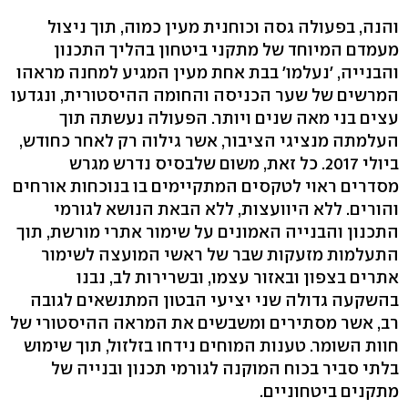
והנה, בפעולה גסה וכוחנית מעין כמוה, תוך ניצול
מעמדם המיוחד של מתקני ביטחון בהליך התכנון
והבנייה, 'נעלמו' בבת אחת מעין המגיע למחנה מראהו
המרשים של שער הכניסה והחומה ההיסטורית, ונגדעו
עצים בני מאה שנים ויותר. הפעולה נעשתה תוך
העלמתה מנציגי הציבור, אשר גילוה רק לאחר כחודש,
ביולי 2017. כל זאת, משום שלבסיס נדרש מגרש
מסדרים ראוי לטקסים המתקיימים בו בנוכחות אורחים
והורים. ללא היוועצות, ללא הבאת הנושא לגורמי
התכנון והבנייה האמונים על שימור אתרי מורשת, תוך
התעלמות מזעקות שבר של ראשי המועצה לשימור
אתרים בצפון ובאזור עצמו, ובשרירות לב, נבנו
בהשקעה גדולה שני יציעי הבטון המתנשאים לגובה
רב, אשר מסתירים ומשבשים את המראה ההיסטורי של
חוות השומר. טענות המוחים נידחו בזלזול, תוך שימוש
בלתי סביר בכוח המוקנה לגורמי תכנון ובנייה של
מתקנים ביטחוניים.