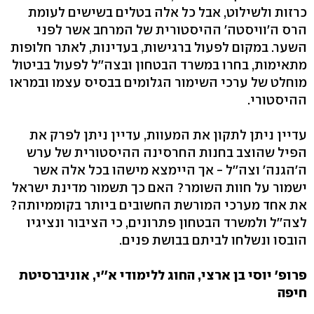
כרזות ולשילוט, אבל כל אלה בטלים בשישים לעומת
הרס ה'וויסטה' ההיסטורית של המרחב אשר לפני
השער. במקום לפעול ברגישות, בעדינות, לאתר חלופות
מתאימות, בחרו במשרד הבטחון ובצה''ל לפעול בביטול
מוחלט של ערכי השימור הגלומים בבסיס עצמו ובמראו
ההיסטורי.
עדיין ניתן לתקון את המעוות, עדיין ניתן לפרק את
הפיל שהוצב בחנות החרסינה ההיסטורית של ערש
ה'הגנה' וצה''ל - אך היימצא מישהו בכל אלה אשר
ישמור על חוות השומר? האם כך תשמור מדינת ישראל
את אחד מערכי המורשת החשובים ביותר בקוממיותה?
לצה''ל ולמשרד הבטחון פתרונים, כי הציבור ונציגיו
הובסו ונשלחו לביתם בבושת פנים.
פרופ' יוסי בן ארצי, החוג ללימודי א''י, אוניברסיטת
חיפה