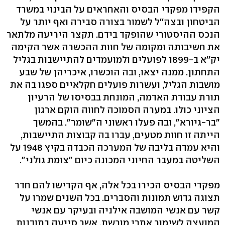
הקפידו מפקדי הבסיס והאחראים על הבינוי במשרד
הביטחון ובצה''ל לשמור בצורה סבירה ואף יותר על
הנכס ההיסטורי שהופקד בידם. תקצר היריעה מלתאר
את חשיבותה ומקומה של חוות ההכשרה אשר הקימה
יק''א ב-1899 לפועלים ולמועמדים להתיישבות בגליל
התחתון. ממנה יצאו, ובה הוכשרו, איכריהן של שבע
מושבות הגליל, ועשרות פועלים חקלאיים ספגו בה את
תורת עבודת האדמה, המונחת בבסיסו של הרעיון
הציוני כולו. במערה הסמוכה לחווה הוקם ארגון
"בר-גיורא", ובה פעלו ראשוני ה"שומר". בהמשך
הייתה זו חוות מטעים, עברו בה קבוצות התיישבות,
והיא עמדה בליבה של המערכה הכבדה בקיץ 1948 על
השליטה במעבר החיוני המכונה כיום "צומת גולני".
מפקדי הבסיס הכירו בכל אלה, אף הקדישו להם חדר
תצוגה גדוש תמונות והסברים. בכל השנים שמרו על
קשר עם אנשי המושבה אילניה ובעיקר עם אנשי
המועצה לשימור אתרי מורשת, אשר סייעה בתובנות