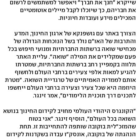
שייקרא "חנך את חברך" ויאפשר למשתמשים לרשום
את חבריהם, כך שיוכלו לקבל מיילים אוטומטיים
המכילים מידע ועובדות חיוניות.
הצורך באתר עם גושפנקא של ארגון החינוך, המדע
והתרבות של האו"ם נולד בשל הנוכחות הגדולה של
מכחישי שואה ברשתות החברתיות ומנועי חיפוש בכל
פעם שמקלידים את המילה "שואה". עליית האתר
תלווה בקמפיין רחב ברשתות החברתיות, שמטרתו
להגיע למאות אלפי צעירים ברחבי העולם ולחשוף
אותם לממדיה האמיתיים של טרגדיית השואה. "מטרת
היוזמה היא שכל צעיר וצעירה ברחבי העולם ייחשפו
לתכנים דרך תוכנית הלימודים", אמר זינגר.
"הקונגרס היהודי העולמי מחויב לקידום החינוך בנושא
השואה בכל העולם", הוסיף זינגר. "אני בטוח
שהמזכ"לית בוקובה שותפה להתחייבות זו. תחת
הנהגתה של בוקובה, אונסק"ו עבדה בשקדנות לקידום