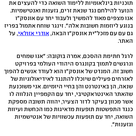
תוכניות בינלאומיות ללימוד השואה כדי להעצים את
הנוער להילחם נגד שנאת זרים, גזענות ואנטישמיות.
אנו מצפים מאוד להמשיך ולעבוד יחד עם אונסק"ו
בנוגע ליוזמות חשובות אלה". זינגר שוחח אתמול בפריז
גם עם עם מזכל"ית אונסק"ו הבאה,
אודרי אזולאי
, על
האתר.
לרגל חתימת ההסכם, אמרה בוקובה: "אנו שמחים
ונרגשים לתמוך בקונגרס היהודי העולמי בפרויקט
חשוב זה. המנדט של אונסק"ו הוא לעודד אנשים להפוך
לאזרחים פעילים שיוכלו להתנגד לאידיאולוגיות של
שנאה, הן באינטרנט והן בחיי היומיום. אני משוכנעת
שהאתר האינטראקטיבי, יחד עם הקמפיין הנלווה לו
אשר מכוון בעיקר לדור הצעיר, יהווה תשובה מספקת
כנגד התפשטות תופעות מדאיגות כמו הכחשת ועיוות
השואה, יחד עם תופעות עכשוויות של אנטישמיות
וגזענות".