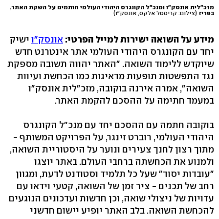
מזכ"לית אונסק"ו ומנכ"ל הקונגרס היהודי העולמי חותמים על השקת האתר,
בפריז
(צילום: קריסטל אלקס, אונסק"ו)
מידע על השואה ישירות למייל הפרטי:
אונסק"ו
ישיק
יחד עם הקונגרס היהודי העולמי אתר אינטרנט חדש
שיוקדש ללימוד השואה. "האתר יהווה תשובה מספקת
נגד התפשטות תופעות מדאיגות כמו הכחשת ועיוות
השואה", אמרה אירנה בוקובה, מזכ"לית אונסק"ו
במעמד חתימה על ההסכם להקמת האתר.
בוקובה חתמה עם ההסכם יחד עם מנכ"ל הקונגרס
היהודי העולמי, רוברט זינגר, על הפרויקט המשותף -
מתוך רצון לחנך צעירים ונוער על היסטוריית השואה,
ולמנוע את הכחשתה ברחבי העולם. באתר יוצגו
"עובדות יסוד" שעל כל תלמיד וסטודנט לדעת, ומגוון
רחב של תכנים - ציר זמן של השואה, קטעי וידאו עם
עדויות של ניצולי שואה, וכן חדשות ועדכונים הנוגעים
להכחשת השואה. בלב האתר יופיע יישום חדשני