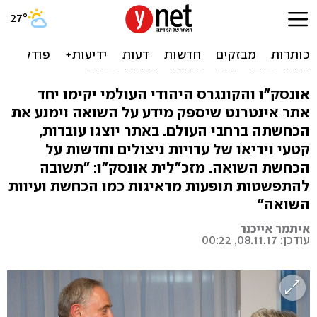
המלחמה נגד מכחישי השואה
ברשת: האו"ם ישיק אתר
חדשני ללימודי הנושא
אונסק"ו והקונגרס היהודי העולמי יקימו יחד
אתר אינטרנט שיספק מידע על השואה וימנע את
הכחשתה ברחבי העולם. באתר יוצגו עובדות,
קטעי וידיאו של עדויות ניצולים וחדשות על
הכחשת השואה. מזכ"לית אונסק"ו: "תשובה
להתפשטות תופעות מדאיגות כמו הכחשת ועיוות
השואה"
איתמר אייכנר
עודכן: 08.11.17, 00:22