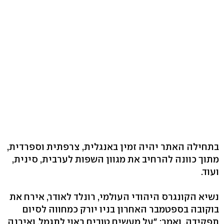
בתחילה האתר יהיה זמין באנגלית, צרפתית וספרדית,
מתוך כוונה להרחיב את מגוון השפות לערבית, סינית,
ועוד.
נשיא הקונגרס היהודי העולמי, רונלד לאודר, אירח את
בוקובה בספטמבר האחרון בניו יורק כמחווה לסיום
תפקידה, ואמר: "על מעשים טובים ראוי לתגמל, ואירנה