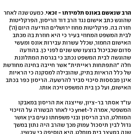
הרב שנאשם באונס תלמידתו - זכאי
. כמעט שנה לאחר
שהוגש כתב אישום נגד הרב דוד הריסון, הפרקליטות
חזרה בה. פרקליטות מחוז ירושלים הודיעה היום (ה')
לבית המשפט המחוזי בעיר כי היא חוזרת בה מכתב
האישום החמור, שכלל עשרות עבירות אונס ומעשי
סדום שכביכול בוצעו שש שנים לפני כן. בהודעה
שהוגשה לבית המשפט נכתב כי בגרסת המתלוננת
חלה "התפתחות ראייתית" אשר חייבה בחינה מחודשת
של כלל הראיות בתיק, שהובילה למסקנה כי הראיות
אינן מבססות סיכוי סביר להרשעה. הריסון כפר בכתב
האישום, ועל כן בית המשפט זיכה אותו.
עו"ד אסתר בר-ציון, שייצגה את הריסון במאבקו
המשפטי, אמרה ל-ynet כי לאחר הבשורה על הזיכוי
המוחלט, הרב הריסון ובני משפחתו נעים בין אושר
גדול לבין תיסכול עמוק מכך שהרב היה נתון במשך
שנה במעצר בית מוחלט. היא הוסיפה כי עכשיו,