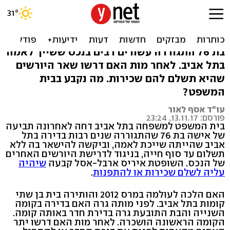
תביעה: סירבה להתפנות
מדירת אמה המנוחה
בת 76 התגוררה עשורים רבים בנכס ששייך לאמה
בתל אביב. לאחר מות האם דרשו שאר היורשים
שהיא תשלם להם שכירות. מה נקבע בבית
המשפט?
עו"ד אסף לאור
פורסם: 13.11.17, 23:24
בית המשפט למשפחה בתל אביב דחה לאחרונה תביעה
של אישה בת 76 שהתגוררה שנים רבות בדירה בתל
אביב שהייתה שייכת לאמה, וביקשה להישאר בה ללא
תשלום עד סוף חייה, בניגוד לדרישת היורשים האחרים
של הנכס. השופטת איריס ארבל-אסל קבעה
שיהיה
עליה לשלם שכירות או להתפנות
.
האם הלכה לעולמה במרס 2012 והותירה בית בן שתי
קומות בתל אביב. לפני מותה גרה האם בדירה בקומה
השנייה והבת התובעת גרה בדירת חדר באותה קומה.
הקומה הראשונה הושכרה. לאחר מות האם דרשו יתר