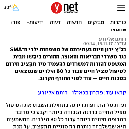
ילדי ה־SMA מגיעים היום
לבג"ץ
None
רותם אליזרע
עודכן: 16.11.17, 00:14
בג"ץ ידון היום בעתירתם של משפחות ילדי ה־SMA
נגד משרדי הבריאות והאוצר. ההורים ביקשו מבית
המשפט להורות למשרדים להעמיד מיד תקציב חירום
לטיפול מציל חיים עבור כל 80 הילדים שנמצאים
בסכנת חיים — עוד לפני החורף הקרוב.
קראו עוד: פתרון בכאילו | רותם אליזרע
ועדת סל התרופות דירגה בתחילת השבוע את הטיפול
מציל החיים בדרגה הגבוהה ביותר וקבע כי מדובר
בתרופה חיונית ביותר עבור כל 80 הילדים. המשמעות
היא שבשלב זה נותרה רק סוגיית התקצוב, על מנת