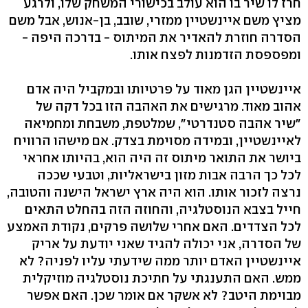
חרז לו שיר בו הוא עולב בכישורי המשחק שלו, ולרגע
מציץ משם איינשטיין ממזרי, שובב, בן-אנוש, אבל משם
הסדרה חוזרת להאדיר את המיתוס - בדרכה היפה -
ומפספסת הזדמנות לפצח אותו.
איינשטיין הגן מאוד על פרטיותו ובמקביל היה אדם
אהוב מאוד. מרגישים את האהבה הזו בכל דקה של
"שיר אהבה סטנדרטי", שמלטפת, משבחת ומחמיאה
לאיינשטיין, ובמידה מסוימת בצדק. אם מישהו הרוויח
ביושר את התואר מיתוס זה היה הוא, בהיותו אחראי
לכל כך הרבה אבות מזון בישראליות, וטבעי שככה
נרצה לזכור אותו. הוא היה ארץ ישראל הישנה והטובה,
חייל בצבא הנוסטלגיה, והחוזה הזה בהחלט התאים
לכל הצדדים. האם אחרי שלושה פרקים, נקודת האמצע
של הסדרה, אני יכולה להגיד שאני יודעת על אריק
איינשטיין האדם יותר ממה שידעתי עליו לפניה? לא
ממש. האם התענגתי על חתיכת נוסטלגיה מוזיקלית
מבוימת היטב? לא אשקר אם אומר שכן. האם אפשר