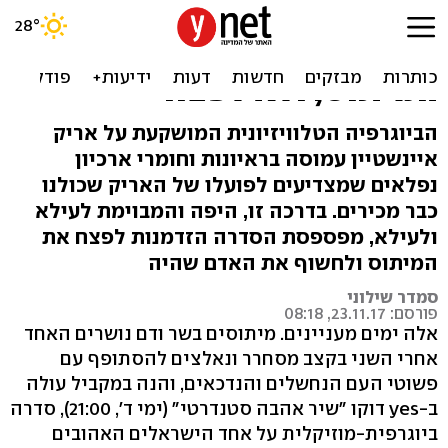
"אריק איינשטיין: שיר אהבה
סטנדרטי": להאדיר את
המיתוס, ולא לפצח
הביוגרפיה הטלוויזיונית המושקעת על אריק
איינשטיין עמוסה בראיונות וחומרי ארכיון
נפלאים שמצדיעים לפועלו של האריק שכולנו
כבר מכירים. בדרכה זו, היפה והמבוימת לעילא
ולעילא, מפספסת הסדרה הזדמנות לפצח את
המיתוס ולחשוף את האדם שהיה
סמדר שילוני
פורסם: 23.11.17, 08:18
אלה ימים מעניינים. מיתוסים בשר ודם נושרים האחד
אחרי השני בקצב מסחרר ונאלצים להסתופף עם
פשוטי העם הנחשלים והנדכאים, והנה במקביל עולה
ב-yes דוקו "שיר אהבה סטנדרטי" (ימי ד', 21:00), סדרה
ביוגרפית-מוזיקלית על אחד הישראלים האהובים