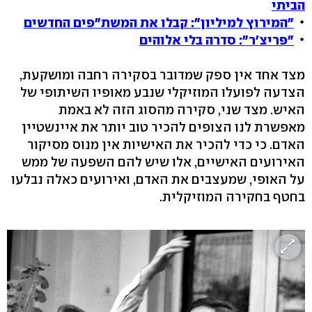
הביתי
"המירוץ למיליון": קבלו את המשת"פים החדשים
"פריצ'ר": סדרה בלי אלוהים
מצד אחד אין ספק שמדובר בסקירה רחבה ומושקעת,
הצדעה לפועלו המוזיקלי שנבע מאופיו השיתופי של
האיש. מצד שני, סקירה מהסוג הזה לא באמת
מאפשרת לנו הצופים להכיר טוב יותר את איינשטיין
האדם. כי כדי להכיר את האישיות אין מנוס מסיקור
האירועים האישיים, אלו שיש להם השפעה של ממש
על האופי, שמעצבים את האדם, ואירועים כאלה נבלעו
בחטף בחקירה המוזיקלית.