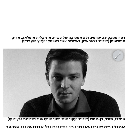
רטרוספקטיבה יפהפיה ולא מספיקה של עשייה מוזיקלית מופלאה. אריק
איינשטיין
(צילום: ז'ראר אלון, באדיבות אשר ביטנסקי וערוץ yes דוקו)
ממזרי, שובב, בן-אנוש
(צילום: יעקוב אגור מתוך אוסף אגור באדיבות yes דוקו)
אפילו מהמעט שאנחנו כן יודעים על איינשטיין אפשר