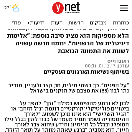
"מצבם של הזקנים על הפנים"
נתן לבון, ראש עמותת "כן לזקן", אומר כי לפחות
450 אלף קשישים חיים בדוחק. מעבר לקצבאות
הלא מספיקות הוא מציג סיבה נוספת: "אלימות
דיגיטלית של הרשויות". יוזמה חדשה עשויה
לשנות את התמונה הכואבת
ראובן וייס
עודכן: 01.12.17, 00:31
בשיתוף נשיאות הארגונים העסקיים
"על הפנים". כך, בשתי מילים, חד, קצר ולעניין, מגדיר
נתן לבון (85) את מצבם של הזקנים בישראל.
לבון לא נרתע מהשימוש במילה "זקן". להפך. על
ביטויים פוליטיקלי־קורקטיים דוגמת "גיל הזהב" או
"הגיל השלישי" הוא אינו מוכן לשמוע. "לאורך
ההיסטוריה נשמר תמיד מעמד של כבוד לזקן בגלל גילו
המופלג ובגלל כל הניסיון והידע שהוא צבר לאורך
חייו", הוא מסביר. "ברגע שאתה מוותר על תואר ה'זקן',