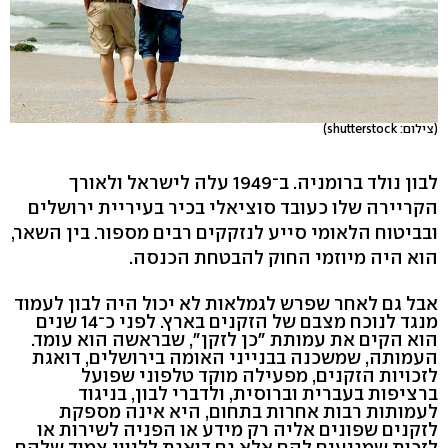
(צילום: shutterstock)
לבון נולד ברומניה. ב־1949 עלה לישראל ולאורך
הקריירה שלו כעובד סוציאלי בכיר בעיריית ירושלים
ובביטוח הלאומי סייע לנזקקים רבים מספור. בין השאר,
הוא היה מיוזמי החוק להבטחת הכנסה.
אבל גם לאחר שפרש לגמלאות לא יכול היה לבון לעמוד
מנגד לנוכח מצבם של הזקנים בארץ. לפני כ־14 שנים
הוא הקים את עמותת "כן לזקן", שבראשה הוא עומד.
העמותה, שמשכנה בבנייני האומה בירושלים, דואגת
לזכויות הזקנים, מפעילה מוקד טלפוני שפועל
ברציפות בעברית וברוסית, ולדברי לבון, בניגוד
לעמותות רבות אחרות בתחום, היא אינה מספקת
לזקנים שפונים אליה רק מידע או הפניה לשירות או
לזכות שמגיעים להם אלא גם דואגת לליווי צמוד שלהם