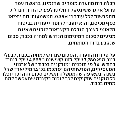
קבלת דוח מוועדת מומחים שהזמינו, בראשה עמד
פרופ' איתן ששינסקי, החליטו לפעול. הדרך: הגדלת
ההפרשות לכל עובד ב־0.36%. המשמעות: הם יוציאו
כסף מכיסם, והוא יועבר לקופה ייעודית בביטוח
הלאומי לצורך הגדלת הקצבאות לזקנים שאינם
מגיעים לסכום המינימום הנדרש למחיה בכבוד, סכום
שנקבע בדוח המומחים.
על פי דוח הוועדה, הסכום שנדרש למחיה בכבוד, לבעלי
דיור, הוא 7,780 שקל לזוג קשישים ו־4,668 שקל ליחיד
בחודש. על פי תוכנית "מזדקנים בכבוד" של ארגוני
המעסיקים, הפרשותיהם יסתכמו בכ־1.5 מיליארד שקל
בשנה, בשאיפה שהממשלה תשלים סכום זהה וכך יוכלו
כל הזקנים שזקוקים לכך לזכות בקצבה שתאפשר להם
מחיה בכבוד.