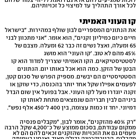
לכל אורך התהליך עד למיצוי כל זכויותיהם.
קו העוני האמיתי
את הנתונים המספריים לבון שולף במהירות. "בישראל
חיים כיום כמיליון זקנים", הוא אומר. "אני מתכוון לבני
65 ומעלה, ואצל נשים זה כבר 62 ומעלה. מצבם של
45% מהם לא טוב. 'קו העוני' הוא מושג
לסטטיסטיקאים. הקו האמיתי שצריך למדוד הוא קו
הבטן של הזקן. כמה הוא אכל באותו יום. הנתונים
הסטטיסטיים הם יבשים. מספיק הפרש של סכום קטן,
לפעמים אפילו שקל אחד יותר בהכנסה, כדי שזקן או
זקנה יוגדרו מעל לקו העוני. אבל בפועל אין שום הבדל
ביניהם לבין חבריהם שנמצאים מתחת לאותו קו
דמיוני. יחד זו כמות עצומה, בין 400 ל־450 אלף נפש".
"רק 40% מהזקנים", אומר לבון, "מקבלים פנסיה
ממקום עבודתם, בסכום ממוצע של כ־4,200 שקל. הרבה
פעמים גם את הזכויות שהזקנים זכאים להם הם לא
מקבלים. הביורוקרטיה גדולה מאוד, ואנחנו בעמותה