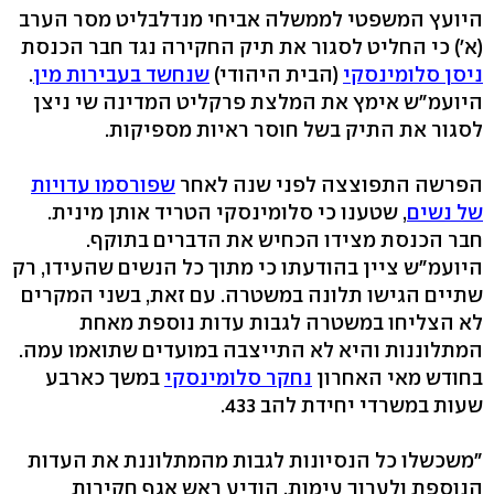
היועץ המשפטי לממשלה אביחי מנדלבליט מסר הערב
(א') כי החליט לסגור את תיק החקירה נגד חבר הכנסת
ניסן סלומינסקי
(הבית היהודי)
שנחשד בעבירות מין
.
היועמ"ש אימץ את המלצת פרקליט המדינה שי ניצן
לסגור את התיק בשל חוסר ראיות מספיקות.
הפרשה התפוצצה לפני שנה לאחר
שפורסמו עדויות
של נשים
, שטענו כי סלומינסקי הטריד אותן מינית.
חבר הכנסת מצידו הכחיש את הדברים בתוקף.
היועמ"ש ציין בהודעתו כי מתוך כל הנשים שהעידו, רק
שתיים הגישו תלונה במשטרה. עם זאת, בשני המקרים
לא הצליחו במשטרה לגבות עדות נוספת מאחת
המתלוננות והיא לא התייצבה במועדים שתואמו עמה.
בחודש מאי האחרון
נחקר סלומינסקי
במשך כארבע
שעות במשרדי יחידת להב 433.
"משכשלו כל הנסיונות לגבות מהמתלוננת את העדות
הנוספת ולערוך עימות, הודיע ראש אגף חקירות