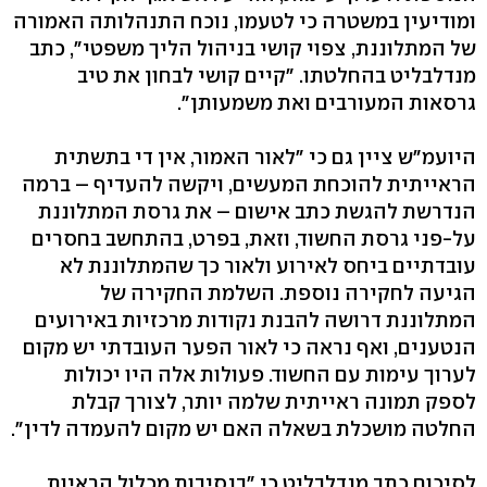
ומודיעין במשטרה כי לטעמו, נוכח התנהלותה האמורה
של המתלוננת, צפוי קושי בניהול הליך משפטי", כתב
מנדלבליט בהחלטתו. "קיים קושי לבחון את טיב
גרסאות המעורבים ואת משמעותן".
היועמ"ש ציין גם כי "לאור האמור, אין די בתשתית
הראייתית להוכחת המעשים, ויקשה להעדיף – ברמה
הנדרשת להגשת כתב אישום – את גרסת המתלוננת
על-פני גרסת החשוד, וזאת, בפרט, בהתחשב בחסרים
עובדתיים ביחס לאירוע ולאור כך שהמתלוננת לא
הגיעה לחקירה נוספת. השלמת החקירה של
המתלוננת דרושה להבנת נקודות מרכזיות באירועים
הנטענים, ואף נראה כי לאור הפער העובדתי יש מקום
לערוך עימות עם החשוד. פעולות אלה היו יכולות
לספק תמונה ראייתית שלמה יותר, לצורך קבלת
החלטה מושכלת בשאלה האם יש מקום להעמדה לדין".
לסיכום כתב מנדלבליט כי "בנסיבות מכלול הראיות