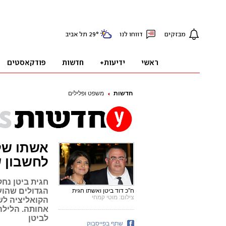
חדשות
משפט ופלילים
אשתו של 
לחשבון ש
הגדולים שהוע
ח"כ דוד ביטן ואשתו חגית
צילום: מוטי קמחי
הקואליציה לש
אחותה. הלילה
לביטן
שתף בפייסבוק