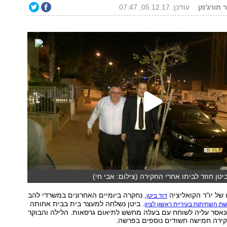
 תורג'מן
עודכן: 05.12.17, 07:47
ביטן חוזר לביתו אחרי החקירה (צילום: אבי חי)
 של יו"ר הקואליציה
, נחקרה ביומיים האחרונים במשרדי להב
דוד ביטן
. ביטן נשלחה למעצר בית בבית אחותה
ת השחיתות בעיריית ראשון לציון
ונאסר עליה לשוחח עם בעלה מחשש לתיאום גרסאות. הלילה והבוקר
לחקירה חמישה חשודים נוספים בפרשה.