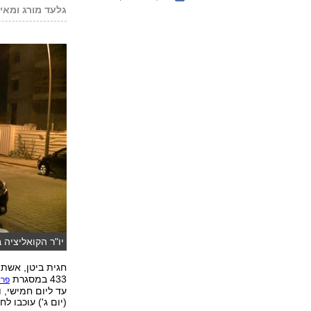
גלעד מורג ומאיר
יו"ר הקואליציה 
חגית ביטן, אשתו
433 במסגרת
פרש
עד ליום חמישי, 
(יום ג') עוכבו 