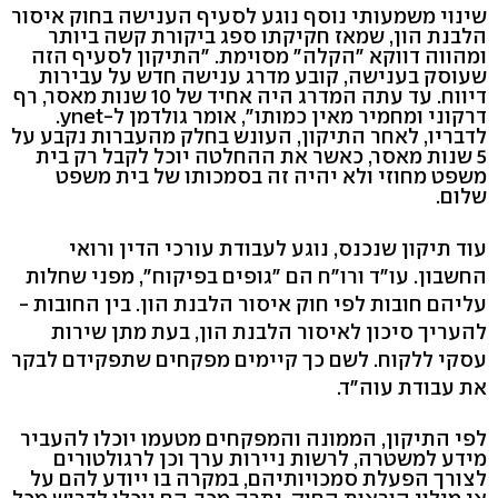
שינוי משמעותי נוסף נוגע לסעיף הענישה בחוק איסור
הלבנת הון, שמאז חקיקתו ספג ביקורת קשה ביותר
ומהווה דווקא "הקלה" מסוימת. "התיקון לסעיף הזה
שעוסק בענישה, קובע מדרג ענישה חדש על עבירות
דיווח. עד עתה המדרג היה אחיד של 10 שנות מאסר, רף
דרקוני ומחמיר מאין כמותו", אומר גולדמן ל-ynet.
לדבריו, לאחר התיקון, העונש בחלק מהעברות נקבע על
5 שנות מאסר, כאשר את ההחלטה יוכל לקבל רק בית
משפט מחוזי ולא יהיה זה בסמכותו של בית משפט
שלום.
עוד תיקון שנכנס, נוגע לעבודת עורכי הדין ורואי
החשבון. עו"ד ורו"ח הם "גופים בפיקוח", מפני שחלות
עליהם חובות לפי חוק איסור הלבנת הון. בין החובות -
להעריך סיכון לאיסור הלבנת הון, בעת מתן שירות
עסקי ללקוח. לשם כך קיימים מפקחים שתפקידם לבקר
את עבודת עוה"ד.
לפי התיקון, הממונה והמפקחים מטעמו יוכלו להעביר
מידע למשטרה, לרשות ניירות ערך וכן לרגולטורים
לצורך הפעלת סמכויותיהם, במקרה בו ייודע להם על