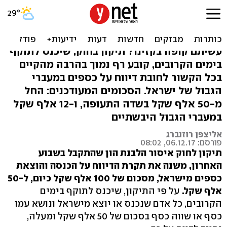
חוזרים מחו"ל? תוכלו להכניס
פחות כסף בלי לדווח
עשיתם קופה בקזינו? תיקון בחוק, שיכנס לתוקף
בימים הקרובים, קובע רף נמוך בהרבה מהקיים
בכל הקשור לחובת דיווח על כספים במעברי
הגבול של ישראל. הסכומים המעודכנים: החל
מ-50 אלף שקל בשדה התעופה, ו-12 אלף שקל
במעברי הגבול היבשתיים
אליצפן רוזנברג
פורסם: 06.12.17, 08:02
תיקון לחוק איסור הלבנת הון שהתקבל בשבוע
האחרון, משנה את תקרת הדיווח על הכנסה והוצאת
כספים מישראל, מסכום של 100 אלף שקל כיום, ל-50
אלף שקל.
על פי התיקון, שיכנס לתוקף בימים
הקרובים, כל אדם שנכנס או יוצא מישראל ונושא עמו
כסף או שווה כסף בסכום של 50 אלף שקל ומעלה,