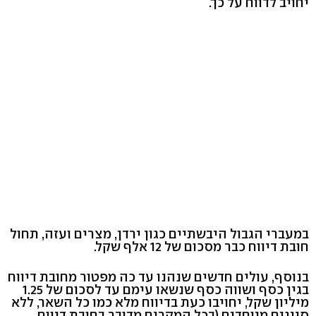
יחויב לדווח על כך.
במעברי הגבול היבשתיים כגון ירדן, מצרים ועזה, תחול
חובת דיווח כבר מסכום של 12 אלף שקל.
בנוסף, עולים חדשים שנהנו עד כה מפטור מחובת דיווח
בגין כסף ושווה כסף שנשאו עימם עד לסכום של 1.25
מיליון שקל, יחויבו כעת בדיווח מלא כמו כל השאר, ללא
סייגים מיוחדים (בכל המקרים מדובר בחובת דיווח