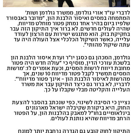
לדברי עו"ד אורי גולדמן, ממשרד גולדמן ושות'
המתמחה במסים ואיסור הלבנת הון, "מדובר באבסורד
שלפיו ביום בהיר אחד נמחק פטור מוחלט מדיווח,
שהיה לעולים חדשים. לא ברור איך התיקון הזה עבר
בחקיקת בזק. הוא מתנגש ישירות עם הרצון לעודד
עלייה, כאשר השיקול הכלכלי אצל העולה היה עד
עתה שיקול מהותי".
גולדמן, המכהן גם כסגן יו"ר ועדת איסור הלבנת הון
בלשכת עורכי הדין, מוסיף כי "עולה חדש היה פטור
מחובת דיווח לרשות המסים, וכעת אומרים לו: 'מרשות
המסים תמשיך לקבל פטור מדיווח 10 שנים, אך
מהרשות לאיסור הלבנת הון - אינך פטור מדיווח'".
לדבריו, לא ברור גם כיצד התיקון עבר את משרד
העלייה והקליטה מבלי שקבלו על כך.
נציין כי הסיבה לשינוי, כפי שנכתב בהסבר להצעת
החוק, היא ביקורת שקיבלה ישראל מארגונים
בינלאומיים בחו"ל למאבק בהלבנות הון, על הפטור
הרחב מדיווח שהיא נותנת לעולים.
התיקון לחוק קובע גם הגדרה נרחבת יותר למונח