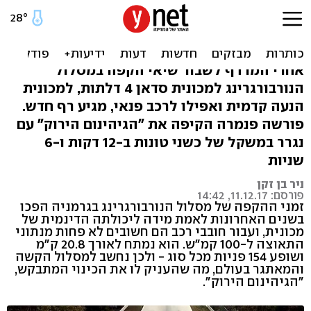
צפו: סביב הגיהינום הירוק עם
נגרר
אחרי המרדף לשבור שיאי הקפה במסלול
הנורבורגרינג למכונית סדאן 4 דלתות, למכונית
הנעה קדמית ואפילו לרכב פנאי, מגיע רף חדש.
פורשה פנמרה הקיפה את "הגיהינום הירוק" עם
נגרר במשקל של כשני טונות ב-12 דקות ו-6
שניות
ניר בן זקן
פורסם: 11.12.17, 14:42
זמני ההקפה של מסלול הנורבורגרינג בגרמניה הפכו
בשנים האחרונות לאמת מידה ליכולתה הדינמית של
מכונית, ועבור חובבי רכב הם חשובים לא פחות מנתוני
התאוצה ל-100 קמ"ש. הוא נמתח לאורך 20.8 ק"מ
ושופע 154 פניות מכל סוג - ולכן נחשב למסלול הקשה
והמאתגר בעולם, מה שהעניק לו את הכינוי המתבקש,
"הגיהינום הירוק".