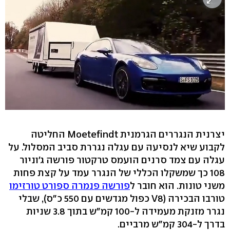
יצרנית הנגררים הגרמנית Moetefindt החליטה
לקבוע שיא לנסיעה עם עגלה נגררת סביב המסלול. על
עגלה עם צמד סרנים הועמס טרקטור פורשה ג'וניור
108 כך שמשקלו הכללי של הנגרר עמד על קצת פחות
משני טונות. הוא חובר ל
פורשה פנמרה ספורט טורזימו
טורבו הבכירה (V8 כפול מגדשים עם 550 כ"ס), שבלי
נגרר מזנקת מעמידה ל-100 קמ"ש בתוך 3.8 שניות
בדרך ל-304 קמ"ש מרביים.