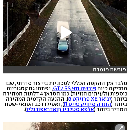
פורשה פנמרה
מלבד זמן ההקפה הכללי למכוניות בייצור סדרתי, שבו
מחזיקה כיום
פורשה 911 GT2 RS
, נפתחו גם קטגוריות
נוספות (ולעיתים הזויות) כמו הסדאן 4 דלתות המהירה
ביותר (
יגואר XE פרויקט 8
), ההנעה הקדמית המהירה
ביותר (
הונדה סיוויק טייפ R
), ואפילו רכב הפנאי-שטח
המהיר ביותר (
אלפא סטלביו קואדראפורגליו
).