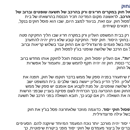
חוק
סול חוק במקרים חריגים ורק בהרכב של תשעה שופטים וברוב של
הרכב.
לראשונה מקום המדינה תכיר הכנסת בהרשאתו של בית
סול חוק. עם זאת, בניגוד למצב היום, שבו הוא פוסל חוקים בנקל,
 תנאים קשיחים.
 רק בבית המשפט העליון ורק במקרה חריג שבו הליך החקיקה סטה
חוקי היסוד. חוק יסוד: החקיקה קובע שלא ניתן יהיה להתערב
ת בשל פגמים פרוצדורליים אם החוק עבר בשלוש קריאות וברוב
ל גם הרכב של שלושה שופטי בג"ץ לפסול חוק.
ות".
אם העליון יפסול חוק, הכנסת תוכל לחוקק אותו מחדש ברוב
לפחות 61 חברי כנסת. חוק זה יהיה תקף לחמש שנים, ותעמוד על אפשרות
ל החוק.
ת שיתעורר בפניה ספק של ממש בדבר תוקפו של חוק, תפנה את
ליון. הליך הדיון בעליון ייעשה בשני שלבים: בית המשפט ישב
 שלושה שופטים, על מנת לקבוע אם אומנם יש ספק של ממש
החוק ואם ההכרעה בכך הכרחית לשם פסיקה בעניין שבפני הרשות
 את השאלה. רק אם קבע כך, תובא השאלה בפני הרכב של תשעה
פסול חוקי יסוד.
כדוגמה מוזכר שלאחרונה פסל בג"ץ את חוק
של עילה פרוצדורלית.
 יסוד יהיה מורכב יותר נוכח המעמד המיוחד שיוקנה להם. הסעיפים
רים על ביצור מעמדם של חוקי יסוד מפני ביקורת שיפוטית, כך