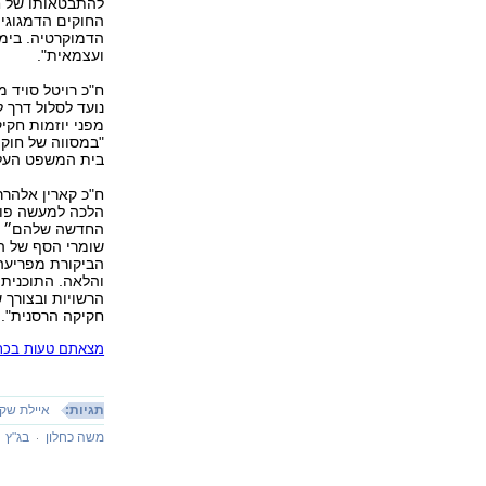
החוקים הדמגוגי
הדמוקרטיה. בימי
ועצמאית".
ח"כ רויטל סויד 
נועד לסלול דרך 
מפני יוזמות חקי
"במסווה של חוק 
בית המשפט העליו
ח"כ קארין אלהרר
הלכה למעשה פוע
החדשה שלהם״ מת
שומרי הסף של המ
הביקורת מפריעה
והלאה. התוכנית 
הרשויות ובצורך
חקיקה הרסנית".
מצאתם טעות בכתב
תגיות:
איילת שק
משה כחלון
בג"ץ