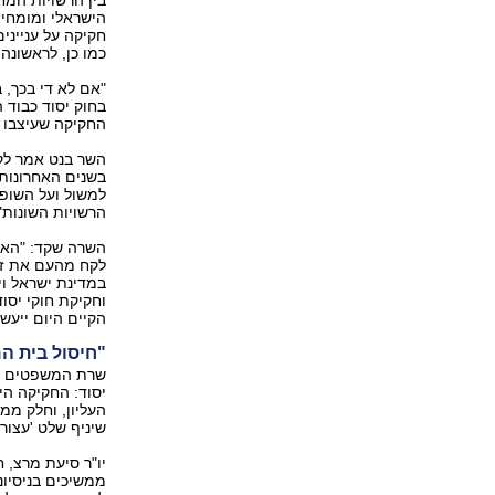
בין הרשויות המ
הישראלי ומומחי
חקיקה על ענייני
כמו כן, לראשונה
"אם לא די בכך,
בחוק יסוד כבוד 
החקיקה שעיצבו א
השר בנט אמר לקר
בשנים האחרונות 
למשול ועל השופט
הרשויות השונות"
השרה שקד: "האק
לקח מהעם את זכו
במדינת ישראל וי
וחקיקת חוקי יסו
הקיים היום ייעשה 
"חיסול בית ה
שרת המשפטים לשע
העליון, וחלק ממ
שיניף שלט 'עצור
יו"ר סיעת מרצ, ח
ממשיכים בניסיו