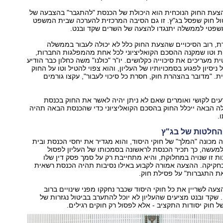
צעת החוק הנוכחית הוא היכולת של הכנסת "להתגבר" בהצבעה של
יטול חוק שפסל בג"ץ. זו גם הסיבה המרכזית להערכה שבית המשפט
משפטי לממשלה יתנגדו להצעה של השרים שקד ובנט.
, רוב הסיכויים שהצעת החוק כלל לא יכולה לעבור בממשלה
ת וטו שמקנה ההסכם הקואליציוני לכל אחת מהמפלגות החברות,
 מעריכים את סיכוייה כקלושים. יו"ר "כולנו" משה כחלון כבר הודיע
ניסיון לפגוע בסמכויותיו של העליון, והוא צפוי להטיל וטו על החוק
ת. "מדובר בהצהרת חוק, חסרת כל סיכוי לעבור", עקצו גורמים
עים לקושי ואומרים שאם לא ניתן יהיה לאשר את החוק בכנסת
ה הבאה ייכלל החוק בהסכם הקואליציוני כדי שהכנסת הבאה תהיה
.
החלטות של בג"ץ
ה מכונה "המלך" של חוקי היסוד, והוא מגדיר את יחסי הכנסת ובית
מעשה, כך תכיר הכנסת לראשונה בסמכותו של העליון לפסול
ות זו שנויה במחלוקת, והיא מתחייבת רק על סמך פסק דין שלו
בחקיקה. ההצעה אמורה לקבוע באילו נסיבות תהיה הכנסת רשאית
ת התגברות" על פסילת חוק.
צעה לשריין את כל חוקי היסוד שכבר נחקקו מפני שינויים ברוב
 שקד ובנט מציעים שהעליון לא יוכל להתערב בביטול נגזרות של
של חוק יסודות התקציב - אלא לפסול רק חוקים רגילים.