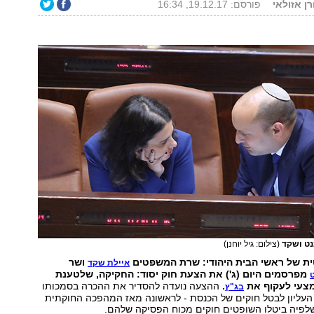
רן אזולאי
פורסם: 19.12.17, 16:34
נט ושקד
(צילום: גיל יוחנן)
 של ראשי הבית היהודי: שרת המשפטים
ושר
איילת שקד
מפרסמים היום (ג') את הצעת חוק יסוד: החקיקה, שלטענת
מצעי לעקוף את
.
ההצעה נועדה להסדיר את ההכרה בסמכותו
בג"ץ
עליון לבטל חוקים של הכנסת - לראשונה מאז המהפכה החוקתית