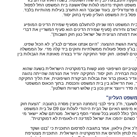
חוקקת והמבצעת לבין הרשות השופטת. בשנה האחרונה הציבור
 משפט חוקתי נדהמו לגלות שלראשונה בית המשפט החל לפסול
ם פרוצדורליים, בעוד שבעבר הוא התערב בעילות מהותיות בלבד.
 פסל בית המשפט העליון סעיף בחוק יסוד.
 בית המשפט רמז שניתן להתעלם מסעיף שמירת הדינים המופיע
האדם וחירותו (סעיף שמירת הדינים הוא סעיף המשריין את דברי
ת דמותה הציונית של ישראל כגון חוק השבות)".
את הגשת ההצעה: "היום אנחנו אומרים לבג"ץ: לא הכול שפיט.
בג"ץ פוסל פעולות ממשלתיות וחוקים ביד קלה מדי. על הממשלה
ים לשפוט. חוק יסוד החקיקה יגדיר בצורה מאוזנת את הגבולות בין
.
טיביזם השיפוטי פגע קשות בדמוקרטיה הישראלית בשעה שהוא
ת הבחירה. חוק יסוד: החקיקה יחזיר את הנורמה שהייתה נהוגה
גדיר באופן ברור את גבולות הביקורת השיפוטית, את הליך החקיקה
ד, ואת הדיאלוג בין בית המשפט והכנסת. בתוך הכאוס המשפטי
סדר וייווצר איזון נכון בין שלוש רשויות השלטון".
משפט העליון"
בר, ח"כ ציפי לבני (המחנה הציוני) מסרה בתגובה: "הצעת חוק
יסוד: החקיקה היא מימוש האיום של הבית היהודי לעלות עם D9 על בית המשפט
הלך כולל לפגוע בכל שומרי הסף בישראל. מטרתם שלא יישאר מי
' כשהם יהפכו את ישראל למדינה דו-לאומית לא דמוקרטית".
"כ אילן גילאון, אמר בתגובה לפרסום התוכנית כי "בנט ושקד
נות לנתץ ולהרוס את הדמוקרטיה הישראלית. התוכנית מצטרפת