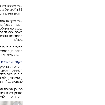
אלא שליבה של ה
61 ח"כים על ב
העליון והיועץ ה
אלא שכך או אחרת
הנוכחית בשל זכו
ובמערכת הפוליטית
בעבר שיתנגד לכל 
במתכונתו הנוכחי
בכולנו.
בבית היהודי מוד
הנוכחית, בממשל
חייבת לאשר אותו
רקע: שרשרת 
חוק יסוד: החקיק
המשפט העליון. ל
חוקים. כיום סמכ
("המזרחי") ולא 
להצביע על "הורא
כמו כן אמורה הה
מזדמן של ח"כים.
חוקי היסוד - למ