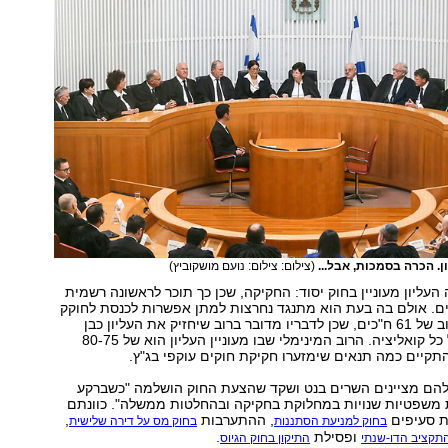
. הכרה בסמכות, אבל...
(צילום: צילום: נועם מושקוביץ)
העליון מעוניין בחוק יסוד: החקיקה, שכן כך תוכר לראשונה רשמית
ים. אולם בה בעת הוא מתנגד נחרצות למתן אפשרות לכנסת לחוקק
חוקים מחדש ברוב של 61 ח"כים, שכן לדבריו מדובר ברוב שיחזיק את העליון כבן
ערובה תמידי של כל קואליציה. הרוב המינימלי שבו מעוניין העליון הוא של 80-75
התקיים כמה תנאים שימזערו חקיקת חוקים עוקפי בג"ץ.
הם מציינים השרים בנט ושקד שהצעת החוק הושלמה "כשברקע
 משפטיות שנויות במחלוקת בחקיקה ובהחלטות ממשלה". כוונתם
ת סעיפים
, ההתערבות
,
בחוק למניעת הסתננות
בחוק מס על דירה שלישית
ופסילת
.
תקציב הדו-שנתי
התיקון בחוק הגיוס