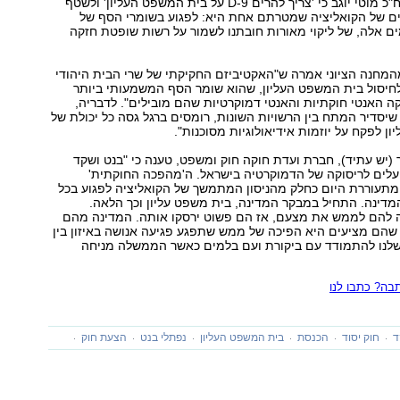
להתבטאותו של ח"כ מוטי יוגב כי 'צריך להרים D-9 על בית המשפט העליון' ולשטף
ים של הקואליציה שמטרתם אחת היא: לפגוע בשומרי הסף של
ם אלה, של ליקוי מאורות חובתנו לשמור על רשות שופטת חזקה
מהמחנה הציוני אמרה ש"האקטיביזם החקיקתי של שרי הבית היהודי
לחיסול בית המשפט העליון, שהוא שומר הסף המשמעותי ביותר
קה האנטי חוקתיות והאנטי דמוקרטיות שהם מובילים". לדבריה,
שיסדיר המתח בין הרשויות השונות, רומסים ברגל גסה כל יכולת של
ן לפקח על יוזמות אידיאולוגיות מסוכנות".
 (יש עתיד), חברת ועדת חוקה חוק ומשפט, טענה כי "בנט ושקד
לים לריסוקה של הדמוקרטיה בישראל. ה'מהפכה החוקתית'
עוררת היום כחלק מהניסון המתמשך של הקואליציה לפגוע בכל
דינה. התחיל במבקר המדינה, בית משפט עליון וכך הלאה.
 להם לממש את מצעם, אז הם פשוט ירסקו אותה. המדינה מהם
שהם מציעים היא הפיכה של ממש שתפגע פגיעה אנושה באיזון בין
 שלנו להתמודד עם ביקורת ועם בלמים כאשר הממשלה מניחה
ה? כתבו לנו
ד
חוק יסוד
הכנסת
בית המשפט העליון
נפתלי בנט
הצעת חוק