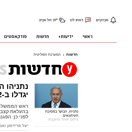
חדשות
המערכת הפוליטית
נתניהו ה
יגדלו ב-2 מיליארד שקל השנה"
ראש הממשלה 
בהעלאת קצבאו
נתניהו, הבוקר במסיבת
העיתונאים
לפני כן: הפגנ
צילום: אוהד צויגנברג
יעל פרידסון ואמ