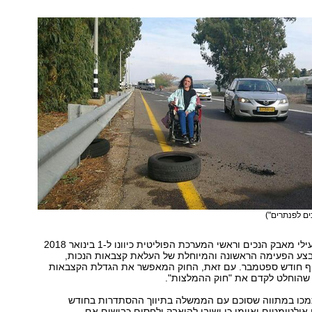
ים לפנתרים")
כבר חודשים שפעילי מאבק הנכים וראשי המערכת הפוליטית כיוונו ל-1 בינואר 2018
צע הפעימה הראשונה והמיוחלת של העלאת קצבאות הנכות,
ף חודש ספטמבר. עם זאת, החוק המאפשר את הגדלת הקצבאות
שהוחלט לקדם את "חוק ההמלצות".
תמכו במתווה שסוכם עם הממשלה בתיווך ההסתדרות בחודש
אולטימטום ואיימו כי ישובו להיאבק ולחסום כבישים אם