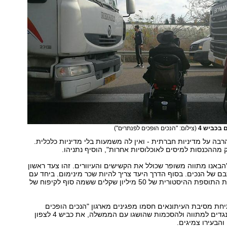
 בכביש 4
(צילום: "הנכים הופכים לפנתרים")
רבה על מדיניות חברתית - ואין לה משמעות בלי מדיניות כלכלית.
 מההכנסות למיסים לאוכלוסיות אחרות", הוסיף נתניהו.
הבאנו מתווה משופר שכולל את הקשישים והעיוורים. זהו צעד ראשון
ם של הנכים. בסוף הדרך היעד צריך להיות שכר מינימום. ביחד עם
העיוורים נחלק את התוספת ההיסטורית של 50 מיליון שקלים ששמה סוף לקיפוח של
יחת מסיבת העיתונאים חסמו מפגינים מארגון "הנכים הופכים
לפנתרים", שמתנגדים למתווה ולהסכמות שהושגו עם הממשלה, את כביש 4 לצפון
והבעירו צמיגים.