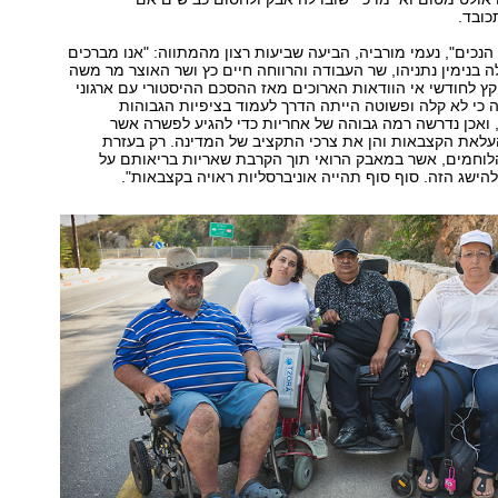
כובד.
הנכים", נעמי מורביה, הביעה שביעות רצון מהמתווה: "אנו מברכים
נימין נתניהו, שר העבודה והרווחה חיים כץ ושר האוצר מר משה
 קץ לחודשי אי הוודאות הארוכים מאז ההסכם ההיסטורי עם ארגוני
ה כי לא קלה ופשוטה הייתה הדרך לעמוד בציפיות הגבוהות
 ואכן נדרשה רמה גבוהה של אחריות כדי להגיע לפשרה אשר
לאת הקצבאות והן את צרכי התקציב של המדינה. רק בעזרת
הלוחמים, אשר במאבק הרואי תוך הקרבת שאריות בריאותם על
הישג הזה. סוף סוף תהייה אוניברסליות ראויה בקצבאות".