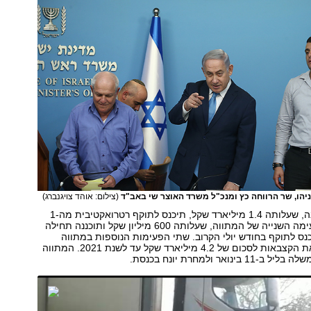
הו, שר הרווחה כץ ומנכ"ל משרד האוצר שי באב"ד
(צילום: אוהד צויגנברג)
הפעימה הראשונה, שעלותה 1.4 מיליארד שקל, תיכנס לתוקף רטרואקטיבית מה-1
בינואר ואילו הפעימה השנייה של המתווה, שעלותה 600 מיליון שקל ותוכננה תחילה
ר 2019, תיכנס לתוקף בחודש יולי הקרוב. שתי הפעימות הנוספות במתווה
ישלימו את העלאת הקצבאות לסכום של 4.2 מיליארד שקל עד לשנת 2021. המתווה
ינואר ולמחרת יונח בכנסת.