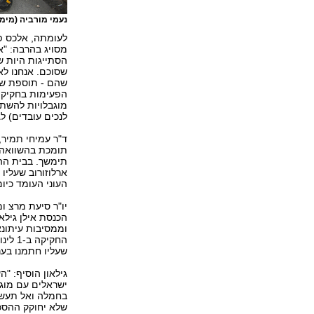
נעמי מורביה (מימי
לעומתה, אלכס פרי
מסויג בהרבה: "
הסתייגות היות 
שסוכם. אנחנו לא
הפעימות בחקיקה
מוגבלויות להשת
לנכים עובדים) לגובה של 0
ד"ר עמיחי תמיר, 
תומכת בהשוואה 
תימשך. בבית הה
ארלוזורוב שעלי
העוני העומד כיום על 3,200 שקלים ומכאן ההתנג
יו"ר סיעת מרצ 
הכנסת אילן גילא
וממסיבות עיתונא
החקי
שעליו חתמנו בער
גילאון הוסיף: "
ישראלים עם מוגב
בחמלה ואל תעשו
שלא יחוקק ההסכ