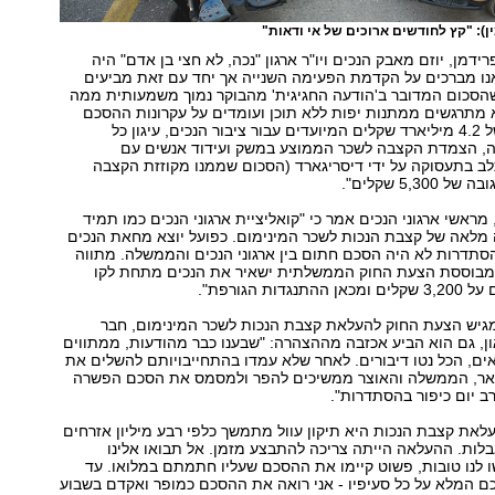
ן): "קץ לחודשים ארוכים של אי ודאות"
דמן, יוזם מאבק הנכים ויו"ר ארגון "נכה, לא חצי בן אדם" היה
אנו מברכים על הקדמת הפעימה השנייה אך יחד עם זאת מביעים
שהסכום המדובר ב'הודעה החגיגית' מהבוקר נמוך משמעותית ממה
 מתרגשים ממתנות יפות ללא תוכן ועומדים על עקרונות ההסכם
שהם - תוספת של 4.2 מיליארד שקלים המיועדים עבור ציבור הנכים, עיגון כל
, הצמדת הקצבה לשכר הממוצע במשק ועידוד אנשים עם
לב בתעסוקה על ידי דיסריגארד (הסכום שממנו מקוזזת הקצבה
5,30 שקלים".
מראשי ארגוני הנכים אמר כי "קואליציית ארגוני הנכים כמו תמיד
מלאה של קצבת הנכות לשכר המינימום. כפועל יוצא מחאת הנכים
סתדרות לא היה הסכם חתום בין ארגוני הנכים והממשלה. מתווה
ו מבוססת הצעת החוק הממשלתית ישאיר את הנכים מתחת לקו
דות הגורפת".
ומגיש הצעת החוק להעלאת קצבת הנכות לשכר המינימום, חבר
ון, גם הוא הביע אכזבה מההצהרה: "שבענו כבר מהודעות, ממתווים
ים, הכל נטו דיבורים. לאחר שלא עמדו בהתחייבויותם להשלים את
קה ב-1 לינואר, הממשלה והאוצר ממשיכים להפר ולמסמס את הסכם הפשרה
ב יום כיפור בהסתדרות".
העלאת קצבת הנכות היא תיקון עוול מתמשך כלפי רבע מיליון אזרחים
לות. ההעלאה הייתה צריכה להתבצע מזמן. אל תבואו אלינו
 לנו טובות, פשוט קיימו את ההסכם שעליו חתמתם במלואו. עד
ם המלא על כל סעיפיו - אני רואה את ההסכם כמופר ואקדם בשבוע