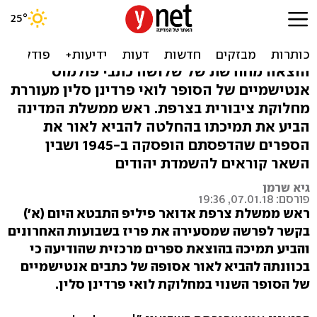
אסופת כתבים אנטישמיים
תצא לאור בצרפת
הוצאה מחודשת של שלושה כתבי פולמוס
אנטישמיים של הסופר לואי פרדינן סלין מעוררת
מחלוקת ציבורית בצרפת. ראש ממשלת המדינה
הביע את תמיכתו בהחלטה להביא לאור את
הספרים שהדפסתם הופסקה ב-1945 ושבין
השאר קוראים להשמדת יהודים
גיא שרמן
פורסם: 07.01.18, 19:36
ראש ממשלת צרפת אדואר פיליפ התבטא היום (א')
בקשר לפרשה שמסעירה את פריז בשבועות האחרונים
והביע תמיכה בהוצאת ספרים מרכזית שהודיעה כי
בכוונתה להביא לאור אסופה של כתבים אנטישמיים
של הסופר השנוי במחלוקת לואי פרדינן סלין.