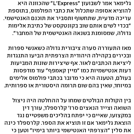
גלימאר אמר לשבועון "L'Express" שהכוונה היא
להוציא אסופה שתכלול את כתבי הפולמוס, בתוספת
עריכה מדעית, שתחשוף ותסביר את תוכנם האנטישמי.
"בכדי לשים אותם שוב בקונטקסט של כתיבת אלימות
גדולה, שמסומנת בשנאה האנטישמית של המחבר".
מאז התעוררה סערה ציבורית גדולה כשאנשי ספרות
ובכירים בקהילה היהודית הצרפתית הביעו התנגדות
ליציאת הכתבים לאור. אף שיצירות שונות המביעות
דעות אנטישמיות כמו "מיין קאמפף" עוד מודפסות
בעולם, הטענה היא כי מדובר בכתבי פולמוס אלימים
במיוחד, שאין בהם שום תרומה היסטורית או ספרותית.
בין הקולות הבולטים שמחו על ההחלטה היה ניצול
השואה וצייד הנאצים סרז' קלרספלד, עורך דין
במקצועו, שאיים כי יפתח בהליכים משפטיים נגד
הוצאת גלימאר אם זו תוציא את הספר. קלרספלד כינה
את סלין "הצרפתי האנטישמי ביותר בימיו" וטען כי