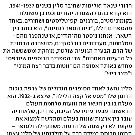
חדורי שנאה ואלימות שחיבר סלין בשנים 1941-1937.
הוא קורא בהם להשמדת יהודים וכמו כן משתלח
בקומוניסטים, בורגנים, קפיטליסטים ושחורים. באחד
מהספרים הללו, "בית הספר לגוויות", הוא כותב בין
השאר: "אנחנו ניפטר מהיהודים, או שנתפגר מהם -
ממלחמות, מערבובים בורלסקיים, מהשחרה הרסנית
של הדם. הבעיה הגזעית שולטת, מוחקת ומטשטשת את
כל הבעיות האחרות". שני הספרים הנוספים שיודפסו
מחדש באותה אסופה הם "זוטות בדבר רצח המוני"
ו"מצב ביש".
סלין נחשב לאחד הסופרים הגדולים של צרפת בזכות
הרומן שלו "מסע אל קצה הלילה", שיצא ב-1932. הוא
מעלה בו בין השאר את זוועות מלחמת העולם
הראשונה מבעד עיניו של הגיבור, פרדינן, שלאחריה
עובר בין ארצות שונות בעולם ומתקשה למצוא את
מקומו. לא רק שמה של הדמות משותף לה ולסופר –
הרומן מבוסס במידה רבה על תולדותיו של סלין עצמו.