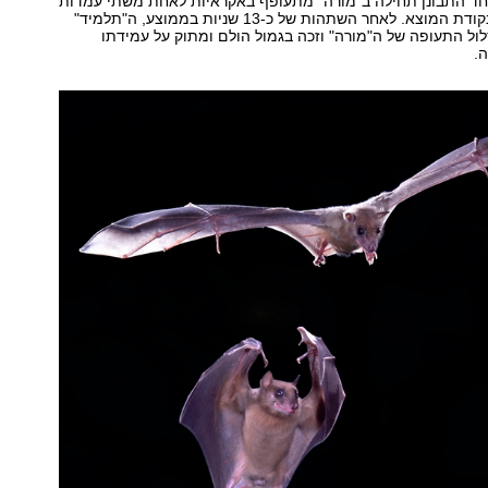
 אחד התבונן תחילה ב"מורה" מתעופף באקראיות לאחת משתי עמדות
מזון ובחזרה אל נקודת המוצא. לאחר השתהות של כ-13 שניות בממוצע, ה"תלמיד"
ל התעופה של ה"מורה" וזכה בגמול הולם ומתוק על עמידתו
.