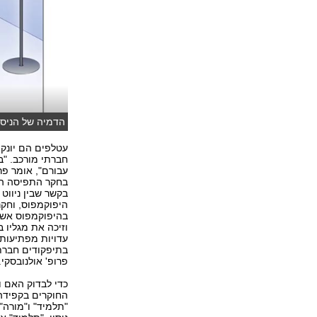
הדמיה של הניסוי
עטלפים הם יונק
חברתי מורכב. "
עבורם", אומר פר
בחקר התפיסה המ
בקשר שבין ניווט 
עדויות מפתיעות
בתיפקודים חברתי
פרופ' אולנובסקי.
כדי לבדוק האם ו
החוקרים בקפידה
"תלמיד" ו"מורה"