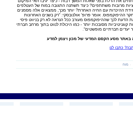
חים את הדלת בפני שאלות המשך רבות - כיצד יגיבו תאי המיקום
יות מרובות משתתפים? כיצד תשתנה התגובה במוח של העטלפים
ידת ההיכרות עם החיה האחרת? יותר מכך, ממצאים אלה מסמנים
חקר ההיפוקמפוס. אומר פרופ' אולנובסקי: "רק בשנים האחרונות
 הדעת לכך שההיפוקמפוס מעורב ככל הנראה לא רק בניווט פיסי
ת קוגניטיביות מסובכות יותר - כמו היכולת לנווט בתוך מרחב חברתי
 יעדים חברתיים מופשטים".
באתר מסע הקסם המדעי של מכון ויצמן למדע
ה? כתבו לנו
מוח