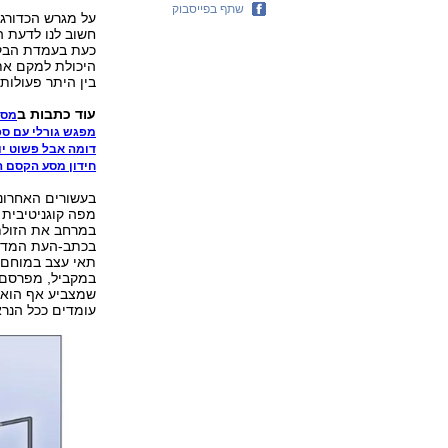
שתף בפייסבוק
על מגרש הכדורג
חשוב לנו לדעת 
כעת בעמדת הבקע
היכולת למקם את
בין היתר פעולות 
עוד כתבות ב
מסע
מפגש גורלי עם ס
דומה אבל פשוט יו
חידון מסע הקסם המדע
בעשורים האחרוני
מפה קוגניטיבית 
במרחב את הזולת
תאי עצב במוחם 
שמצביע אף הוא 
עומדים ככל הנר