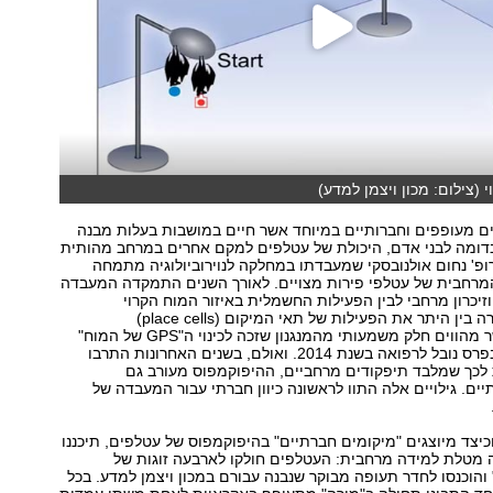
 (צילום: מכון ויצמן למדע)
ים מעופפים וחברותיים במיוחד אשר חיים במושבות בעלות מבנה
בדומה לבני אדם, היכולת של עטלפים למקם אחרים במרחב מהותית
ופ' נחום אולנובסקי שמעבדתו במחלקה לנוירוביולוגיה מתמחה
רחבית של עטלפי פירות מצויים. לאורך השנים התמקדה המעבדה
וזיכרון מרחבי לבין הפעילות החשמלית באיזור המוח הקרוי
היפוקמפוס, וחקרה בין היתר את הפעילות של תאי המיקום (place cells)
בהיפוקמפוס אשר מהווים חלק משמעותי מהמנגנון שזכה לכינוי ה"GPS של המוח"
וזיכה את מגליו בפרס נובל לרפואה בשנת 2014. ואולם, בשנים האחרונות התרבו
 לכך שמלבד תיפקודים מרחביים, ההיפוקמפוס מעורב גם
ים. גילויים אלה התוו לראשונה כיוון חברתי עבור המעבדה של
כיצד מיוצגים "מיקומים חברתיים" בהיפוקמפוס של עטלפים, תיכננו
 מטלת למידה מרחבית: העטלפים חולקו לארבעה זוגות של
 והוכנסו לחדר תעופה מבוקר שנבנה עבורם במכון ויצמן למדע. בכל