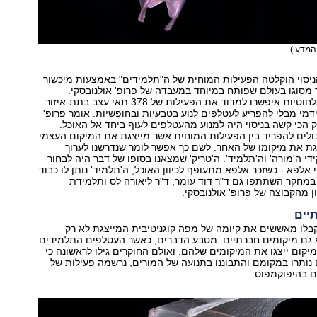
המדעי)
ניסוי הוקלטה הפעילות המוחית של ה"תלמידים" באמצעות מיכשור
מסוגו בעולם שפותח במיוחד במעבדה של פרופ' אולנובסקי.
האלקטרודות האלחוטיות איפשרו למדוד את הפעילות של 378 תאי עצב בתת-איזור
מי מבלי להפריע לעטלפים לנוע בטבעיות ובחופשיות. אומר פרופ'
ק הכי קשה בניסוי היה למנוע מהעטלפים לעוף ביחד אל האוכל.
כולים להפריד בין הפעילות המוחית אשר מייצגת את המיקום העצמי
צגת את מיקומו של האחר. לשם כך אפשר לומר שנדרשנו לערוך
די ה'מורה' וה'תלמיד'. ה'טריק' שמצאנו בסופו של דבר היה לבחור
 אלפא - כשזכר אלפא מתעופף לכיוון האוכל, ה'תלמיד' נותן לו כבוד
במחקר השתתפו גם ד"ר דוד עומר, ד"ר ליאורה לס ותלמידת
 מהקבוצה של פרופ' אולנובסקי.
יים
ו מאששים את קיומה של מפה קוגניטיבית המייצגת לא רק
 גם מיקומים חברתיים. מטבע הדברים, כאשר העטלפים התלמידים
מיקום ייצגו את המיקומים שלהם. ואולם החוקרים גילו לראשונה כי
ותרו במקומם והתבוננו בתנועה של המורים, נרשמה פעילות של