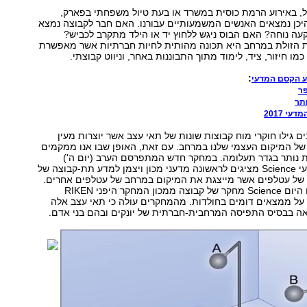
ל, באירוע הרמת כוסית במשרד או בעת טיול משפחתי בפארק,
היכן נמצאים האנשים המשמעותיים עבורנו. האם חבר לקבוצה נמצא
ה נוחה? האם הבוס ניגש ללחוץ יד או הילד מתקרב לכביש?
 הזולת במרחב היא תכונה מהותית לחיות חברתיות אשר מאפשרת
כמו חיזור, ציד, לימוד מתוך התבוננות באחר, וניווט קבוצתי.
:
 הקסם המדעי
פר
תר
י 2017
ם גילו חוקרי מוח קבוצות שונות של תאי עצב אשר יוצרות מעין
של המיקום העצמי שלנו במרחב. עם זאת, האופן שבו אנו ממקמים
 נותר בגדר תעלומה. במחקר חדש המתפרסם הערב (יום ה')
בכתב-העת המדעי Science מציגים לראשונה מדעני מכון ויצמן למדע תת-קבוצה של
של עטלפים אשר מייצגת את המיקום במרחב של עטלפים אחרים.
במקביל, מפרסם היום Science מחקר של קבוצה ממכון המחקר היפני RIKEN
על ממצאים דומים בחולדות. מהמחקרים עולה כי תאי עצב אלה
אה בבסיס התפיסה המרחבית-חברתית של יונקים ובהם בני אדם.