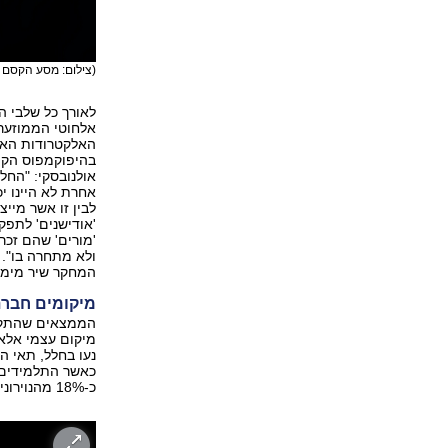
(צילום: מסע הקסם 
לאורך כל שלבי ה
אלחוטי הממוזער 
בהיפוקמפוס הקיד
אולנובסקי: "החל
אחרת לא היינו י
לבין זו אשר מיי
'אודישנים' לתפקי
'מורים' שהם זכרי
ולא מתחרה בו". 
המחקר שיר מימון
מיקומים חברת
הממצאים שהתקבל
מיקום עצמי אלא
נעו בחלל, תאי ה
כאשר התלמידים נ
כ-18% מהנוירונים בהיפוקמפוס.