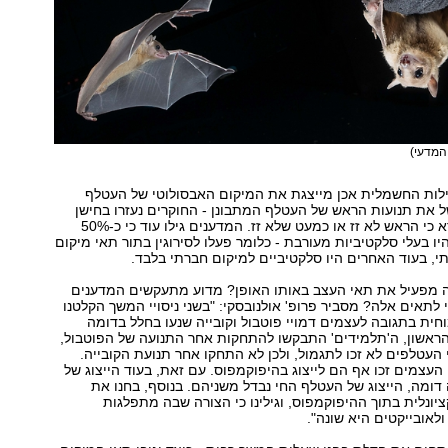
המדעי)
ילות החשמלית אכן מייצגת את המיקום האבסולוטי של העטלף
 את תנועות הראש של העטלף המתבונן - החוקרים נעזרו בחישן
תנועה שעזר לוודא כי הראש לא זז או כמעט שלא זז. המדענים גילו עוד כי כ-50%
ו בעלי סלקטיביות מעורבת - כלומר פעלו לסירוגין בתור תאי מיקום
י, בעוד האחרים היו סלקטיביים למיקום חברתי בלבד.
יה מפעיל את תאי העצב באותו האופן? מדוע מתעקשים המדענים
לתאים אלה? מסביר פרופ' אולנובסקי: "בשני ניסויי המשך הקלטנו
ית בתגובה לעצמים דמויי פוטבול וקובייה שנעו בחלל בדומה
י הראשון, ה'תלמידים' התבקשו להתחקות אחר התנועה של הפוטבול,
י העטלפים לא זכו לתגמול, ולכן לא התחקו אחר תנועת הקובייה.
כי העצמים זכו אף הם לייצוג בהיפוקמפוס. עם זאת, בעוד הייצוג של
דומה, הייצוג של העטלף החי נבדל משניהם. בנוסף, בחנו את
יונלית בתוך ההיפוקמפוס, וגילינו כי הצורה שבה מתפלגות
לאובייקטים היא שונה".